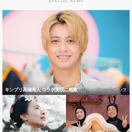
SPECIAL NEWS
キンプリ高橋海人 コラボ実現に感激
「ブラッサム」ポスター公開
深澤 有田とのテンポ手応え