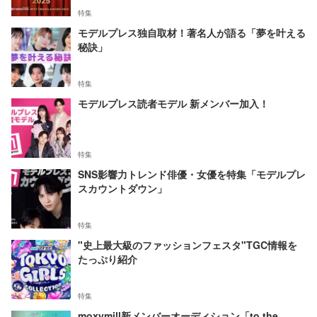
特集
モデルプレス独自取材！著名人が語る「夢を叶える
秘訣」
特集
モデルプレス読者モデル 新メンバー加入！
特集
SNS影響力トレンド俳優・女優を特集「モデルプレ
スカウントダウン」
特集
"史上最大級のファッションフェスタ"TGC情報を
たっぷり紹介
特集
moxymill新メンバーオーディション「to the