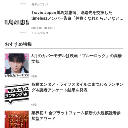
モデルプレス
Travis Japan川島如恵留、連絡先を交換した
timeleszメンバー告白「仲良くなれたらいいなと思
っています」
2026.02.18 18:13
モデルプレス
おすすめ特集
8月のカバーモデルは映画「ブルーロック」の高橋
文哉
特集
各種エンタメ・ライフスタイルにまつわるランキン
グ＆読者アンケート結果を発表
特集
業界初！ 全プラットフォーム横断の大規模読者参
加型アワード