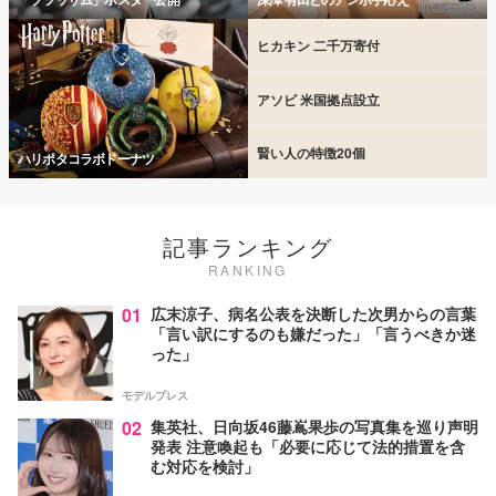
ヒカキン 二千万寄付
アソビ 米国拠点設立
賢い人の特徴20個
ハリポタコラボドーナツ
記事ランキング
RANKING
01
広末涼子、病名公表を決断した次男からの言葉
「言い訳にするのも嫌だった」「言うべきか迷
った」
モデルプレス
02
集英社、日向坂46藤嶌果歩の写真集を巡り声明
発表 注意喚起も「必要に応じて法的措置を含
む対応を検討」