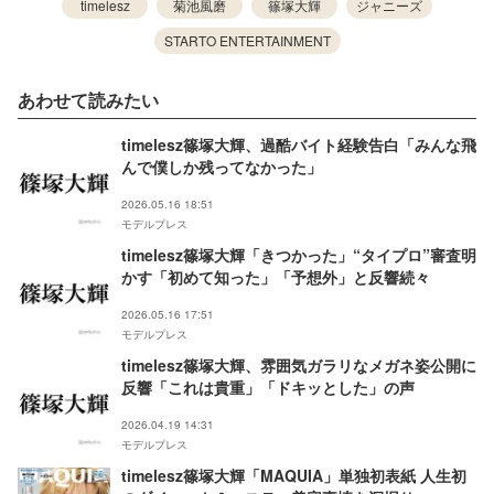
timelesz
菊池風磨
篠塚大輝
ジャニーズ
STARTO ENTERTAINMENT
あわせて読みたい
timelesz篠塚大輝、過酷バイト経験告白「みんな飛
んで僕しか残ってなかった」
2026.05.16 18:51
モデルプレス
timelesz篠塚大輝「きつかった」“タイプロ”審査明
かす「初めて知った」「予想外」と反響続々
2026.05.16 17:51
モデルプレス
timelesz篠塚大輝、雰囲気ガラリなメガネ姿公開に
反響「これは貴重」「ドキッとした」の声
2026.04.19 14:31
モデルプレス
timelesz篠塚大輝「MAQUIA」単独初表紙 人生初