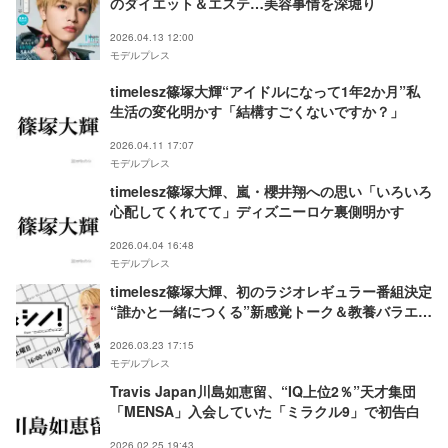
のダイエット＆エステ…美容事情を深堀り
2026.04.13 12:00
モデルプレス
timelesz篠塚大輝“アイドルになって1年2か月”私
生活の変化明かす「結構すごくないですか？」
2026.04.11 17:07
モデルプレス
timelesz篠塚大輝、嵐・櫻井翔への思い「いろいろ
心配してくれてて」ディズニーロケ裏側明かす
2026.04.04 16:48
モデルプレス
timelesz篠塚大輝、初のラジオレギュラー番組決定
“誰かと一緒につくる”新感覚トーク＆教養バラエテ
ィ【…＆シノ！from timelesz】
2026.03.23 17:15
モデルプレス
Travis Japan川島如恵留、“IQ上位2％”天才集団
「MENSA」入会していた「ミラクル9」で初告白
2026.02.25 19:43