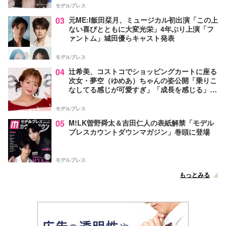
モデルプレス
03
元ME:I飯田栞月、ミュージカル初出演「この上
ない喜びとともに大変光栄」4年ぶり上演「フ
ァントム」城田優らキャスト発表
モデルプレス
04
辻希美、コストコでショッピングカートに座る
次女・夢空（ゆめあ）ちゃんの姿公開「乗りこ
なしてる感じが可愛すぎ」「成長を感じる」の
声
モデルプレス
05
M!LK曽野舜太＆吉田仁人の表紙解禁「モデル
プレスカウントダウンマガジン」巻頭に登場
モデルプレス
もっとみる