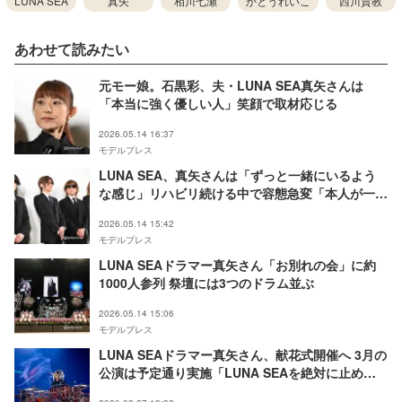
LUNA SEA
真矢
相川七瀬
かとうれいこ
西川貴教
あわせて読みたい
元モー娘。石黒彩、夫・LUNA SEA真矢さんは
「本当に強く優しい人」笑顔で取材応じる
2026.05.14 16:37
モデルプレス
LUNA SEA、真矢さんは「ずっと一緒にいるよう
な感じ」リハビリ続ける中で容態急変「本人が一番
びっくりしていると思う」
2026.05.14 15:42
モデルプレス
LUNA SEAドラマー真矢さん「お別れの会」に約
1000人参列 祭壇には3つのドラム並ぶ
2026.05.14 15:06
モデルプレス
LUNA SEAドラマー真矢さん、献花式開催へ 3月の
公演は予定通り実施「LUNA SEAを絶対に止めな
いでほしいという真矢の願いのもと」