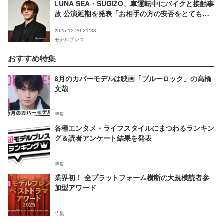
LUNA SEA・SUGIZO、車運転中にバイクと接触事
故 公演延期を発表「お相手の方の安否をとても心
配」
2025.12.20 21:33
モデルプレス
おすすめ特集
8月のカバーモデルは映画「ブルーロック」の高橋
文哉
特集
各種エンタメ・ライフスタイルにまつわるランキン
グ＆読者アンケート結果を発表
特集
業界初！ 全プラットフォーム横断の大規模読者参
加型アワード
特集