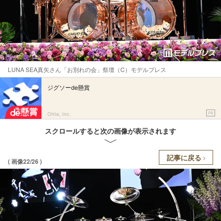
LUNA SEA真矢さん「お別れの会」祭壇（C）モデルプレス
ジグソーde懸賞
PR
Ohte, Inc.
スクロールすると次の画像が表示されます
記事に戻る
( 画像22/26 )