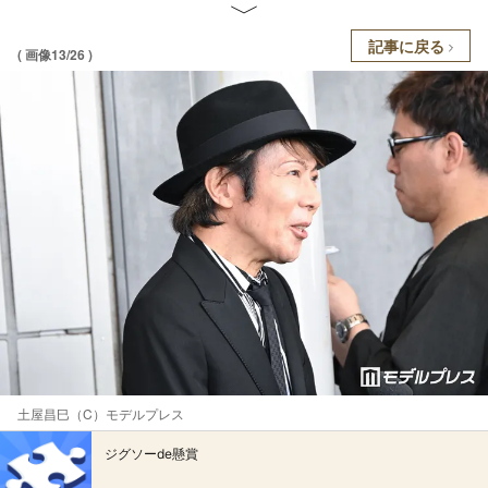
記事に戻る
( 画像13/26 )
土屋昌巳（C）モデルプレス
ジグソーde懸賞