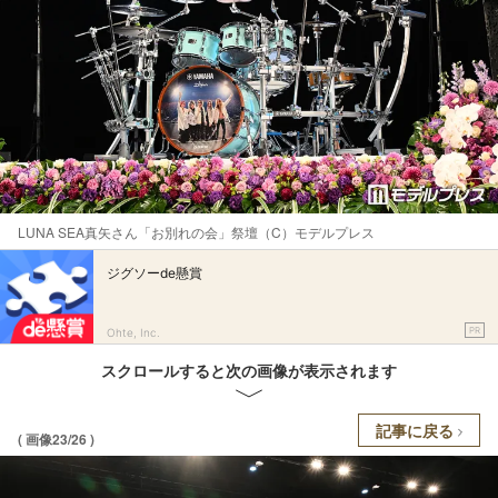
LUNA SEA真矢さん「お別れの会」祭壇（C）モデルプレス
ジグソーde懸賞
PR
Ohte, Inc.
スクロールすると次の画像が表示されます
記事に戻る
( 画像23/26 )