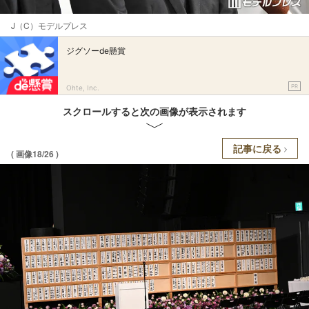
J（C）モデルプレス
ジグソーde懸賞
PR
Ohte, Inc.
スクロールすると次の画像が表示されます
記事に戻る
( 画像18/26 )