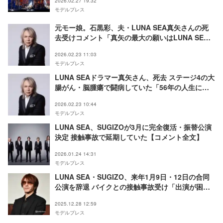
2026.02.27 19:32
モデルプレス
元モー娘。石黒彩、夫・LUNA SEA真矢さんの死
去受けコメント「真矢の最大の願いはLUNA SEA
を絶対に止めないでほしいという事」
2026.02.23 11:03
モデルプレス
LUNA SEAドラマー真矢さん、死去 ステージ4の大
腸がん・脳腫瘍で闘病していた「56年の人生に幕
を下ろしました」【メンバーコメント全文】
2026.02.23 10:44
モデルプレス
LUNA SEA、SUGIZOが3月に完全復活・振替公演
決定 接触事故で延期していた【コメント全文】
2026.01.24 14:31
モデルプレス
LUNA SEA・SUGIZO、来年1月9日・12日の合同
公演を辞退 バイクとの接触事故受け「出演が困
難」
2025.12.28 12:59
モデルプレス