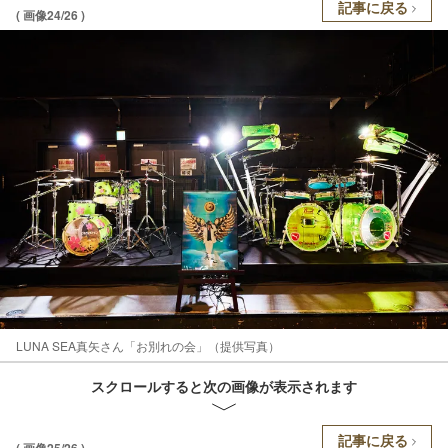
記事に戻る
( 画像24/26 )
LUNA SEA真矢さん「お別れの会」（提供写真）
スクロールすると次の画像が表示されます
記事に戻る
( 画像25/26 )