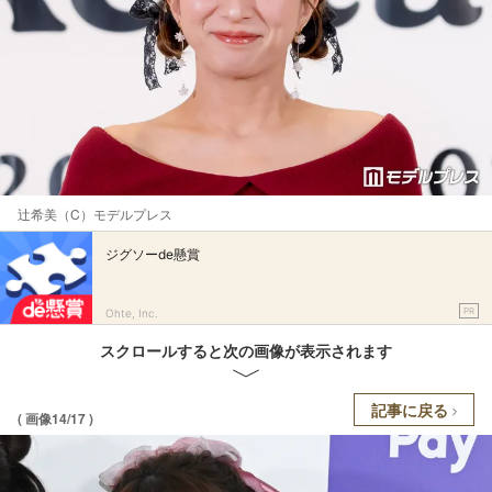
辻希美（C）モデルプレス
ジグソーde懸賞
PR
Ohte, Inc.
スクロールすると次の画像が表示されます
記事に戻る
( 画像14/17 )