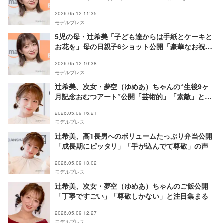
反響「たっぷりおかず入っててすごい」「顔が描い
2026.05.12 11:35
てあって可愛い」
モデルプレス
5児の母・辻希美「子ども達からは手紙とケーキと
お花を」母の日親子6ショット公開「豪華なお祝
い」「笑顔が素敵」の声
2026.05.12 10:38
モデルプレス
辻希美、次女・夢空（ゆめあ）ちゃんの“生後9ヶ
月記念おむつアート”公開「芸術的」「素敵」と反
響
2026.05.09 16:21
モデルプレス
辻希美、高1長男へのボリュームたっぷり弁当公開
「成長期にピッタリ」「手が込んでて尊敬」の声
2026.05.09 13:02
モデルプレス
辻希美、次女・夢空（ゆめあ）ちゃんのご飯公開
「丁寧ですごい」「尊敬しかない」と注目集まる
2026.05.09 12:27
モデルプレス