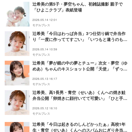
辻希美の第5子・夢空ちゃん、初雑誌撮影 親子で
「ひよこクラブ」表紙登場
2026.05.14 12:01
モデルプレス
辻希美「今日はわっぱ弁当」3つ仕切り鍋で弁当作
り「一度に作っててすごい」「いつもと違うのも可
愛い」
2026.05.14 10:59
モデルプレス
辻希美「夢が鏡の中の夢とチュー」次女・夢空（ゆ
めあ）ちゃんのキスショット公開「天使」「ずっと
見てられる」の声
2026.05.13 16:17
モデルプレス
辻希美、高1長男・青空（せいあ）くんへの焼き鮭
弁当公開「卵焼きに顔付いてて可愛い」「ひと手間
加えてるのが素敵」と反響
2026.05.12 16:10
モデルプレス
辻希美「今日は起きるのしんどかったぁ」高校1年
生・青空（せいあ）くんへのスパムおにぎり弁当に