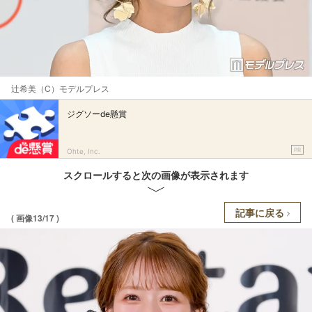
辻希美（C）モデルプレス
ジグソーde懸賞
PR
Ohte, Inc.
スクロールすると次の画像が表示されます
記事に戻る
( 画像13/17 )