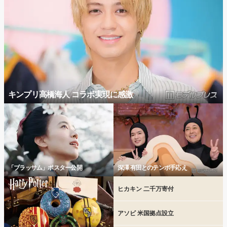
キンプリ高橋海人 コラボ実現に感激
「ブラッサム」ポスター公開
深澤 有田とのテンポ手応え
ヒカキン 二千万寄付
アソビ 米国拠点設立