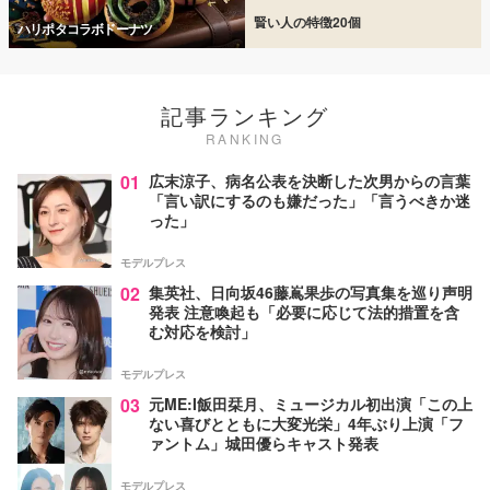
賢い人の特徴20個
ハリポタコラボドーナツ
記事ランキング
RANKING
01
広末涼子、病名公表を決断した次男からの言葉
「言い訳にするのも嫌だった」「言うべきか迷
った」
モデルプレス
02
集英社、日向坂46藤嶌果歩の写真集を巡り声明
発表 注意喚起も「必要に応じて法的措置を含
む対応を検討」
モデルプレス
03
元ME:I飯田栞月、ミュージカル初出演「この上
ない喜びとともに大変光栄」4年ぶり上演「フ
ァントム」城田優らキャスト発表
モデルプレス