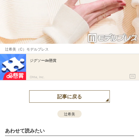
辻希美（C）モデルプレス
ジグソーde懸賞
PR
Ohte, Inc.
記事に戻る
辻希美
あわせて読みたい