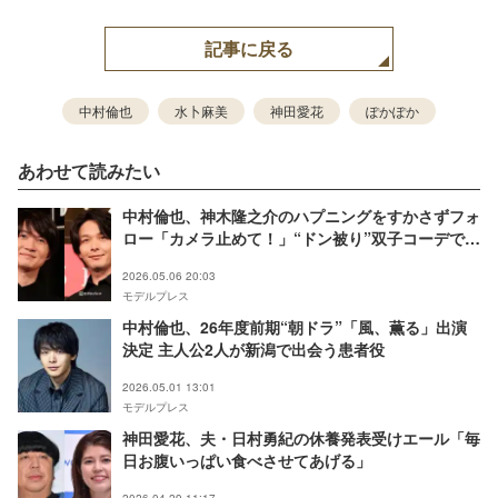
記事に戻る
中村倫也
水卜麻美
神田愛花
ぽかぽか
あわせて読みたい
中村倫也、神木隆之介のハプニングをすかさずフォ
ロー「カメラ止めて！」“ドン被り”双子コーデで登
壇【君のクイズ】
2026.05.06 20:03
モデルプレス
中村倫也、26年度前期“朝ドラ”「風、薫る」出演
決定 主人公2人が新潟で出会う患者役
2026.05.01 13:01
モデルプレス
神田愛花、夫・日村勇紀の休養発表受けエール「毎
日お腹いっぱい食べさせてあげる」
2026.04.29 11:17