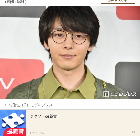
( 画像16/24 )
中村倫也（C）モデルプレス
ジグソーde懸賞
PR
Ohte, Inc.