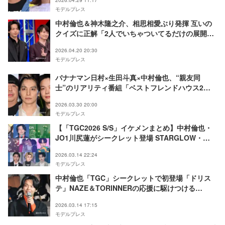
モデルプレス
中村倫也＆神木隆之介、相思相愛ぶり発揮 互いの
クイズに正解「2人でいちゃついてるだけの展開」
【君のクイズ】
2026.04.20 20:30
モデルプレス
バナナマン日村×生田斗真×中村倫也、“親友同
士”のリアリティ番組「ベストフレンドハウス2」
配信 注目ポイント5選
2026.03.30 20:00
モデルプレス
【「TGC2026 S/S」イケメンまとめ】中村倫也・
JO1川尻蓮がシークレット登場 STARGLOW・
ALD1ら新星も活躍
2026.03.14 22:24
モデルプレス
中村倫也「TGC」シークレットで初登場「ドリス
テ」NAZE＆TORINNERの応援に駆けつける
【TGC2026 S/S】
2026.03.14 17:15
モデルプレス