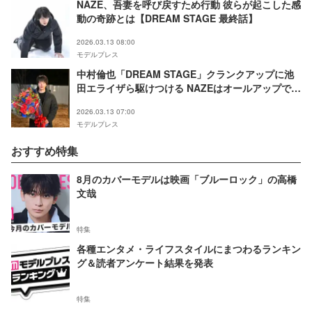
NAZE、吾妻を呼び戻すため行動 彼らが起こした感
動の奇跡とは【DREAM STAGE 最終話】
2026.03.13 08:00
モデルプレス
中村倫也「DREAM STAGE」クランクアップに池
田エライザら駆けつける NAZEはオールアップで涙
ぐむ
2026.03.13 07:00
モデルプレス
おすすめ特集
8月のカバーモデルは映画「ブルーロック」の高橋
文哉
特集
各種エンタメ・ライフスタイルにまつわるランキン
グ＆読者アンケート結果を発表
特集