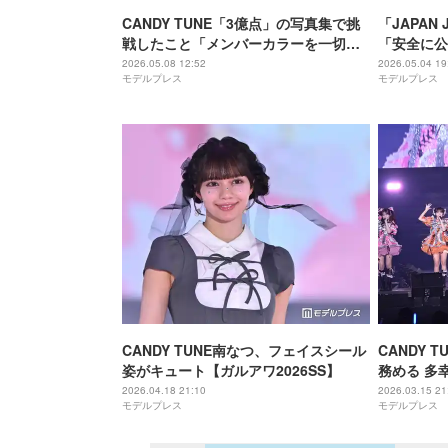
CANDY TUNE「3億点」の写真集で挑
「JAPAN
戦したこと「メンバーカラーを一切着
「安全に公
ていない」【SUGAR AND HUES】
ました」通
2026.05.08 12:52
2026.05.04 19
モデルプレス
モデルプレス
CANDY TUNE南なつ、フェイスシール
CANDY 
姿がキュート【ガルアワ2026SS】
務める 多
4年目の幕
2026.04.18 21:10
2026.03.15 21
モデルプレス
モデルプレス
【AGESTO