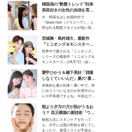
韓国発の“艶髪トレンド”到来
美容好きの女性の自信を育む
「ヘアケア事情」って？
今、韓国をはじめ国内外で
「Glass Hair（グラスヘア）」と
呼ばれる艶髪スタイルが熱い視線
を集めています。メイクやファッ
宮城舞・島村雄大、最新作
ションの完成度を高めるベースと
して、“髪そのものの美しさ”に改
『ミニオンズ＆モンスター
めて注目する人が増えている様
ズ』の魅力熱弁 ハチャメチャ
世界中で愛される「ミニオンズ」
子。今回は、そんな憧れの艶やか
だけじゃない“友情と絆”に感
シリーズの最新作『ミニオンズ＆
な髪を日常で叶える、美容好きの
動
モンスターズ』が8月7日（金）に
女性たちのヘアケア事情を紹介し
公開。モデルプレスでは、“大のミ
ます。
愛甲ひかり＆橋下美好「我慢
ニオン好き”という共通点を持つモ
デルの宮城舞と島村雄大の特別対
しなくていいんだ」夏の“暑さ
談をお届け！それぞれの視点か
対策”の新しい選択肢とは？
本格的な夏が到来！暑い中で、特
ら、今作ならではの魅力や予想外
にゆううつになるのが生理中のム
の感動をもたらす奥深いストーリ
レや不快感ですよね。今回はプラ
ーについて熱く語り合ってもらっ
イベートでも仲良しで旅行好きな
た。
朝より夕方の方が肌がうるお
モデル・愛甲ひかりさんと橋下美
好さんを迎えて本音で女子会トー
う？ 花王構築の新技術「ウォ
ク。猛暑のお出かけを快適に過ご
ーターキャプチャリングスキ
毎朝入念にスキンケアを行って
すヒントや、2人が感動した夏の
ン（捕水肌）」がスキンケア
も、夕方には肌の乾燥を感じてし
生理の新常識にも迫りました。
の常識を変える予感
まったり、保湿ミストが手放せな