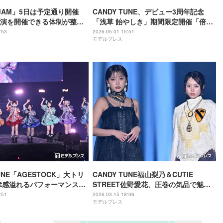
 JAM」5日は予定通り開催
CANDY TUNE、デビュー3周年記念
演を開催できる体制が整い
「浅草 飴やしき」期間限定開催「倍倍
常タイテで進行
FIGHT！」“湯切りネキ”モチーフのス
:53
2026.05.01 15:51
モデルプレス
ーパーボールすくいも
TUNE「AGESTOCK」大トリ
CANDY TUNE福山梨乃＆CUTIE
幸感溢れるパフォーマンスで
STREET佐野愛花、圧巻の気品で魅了
開け「愛してくれますか？」
白×黒の対照コーデ【IDOL RUNWAY
:51
2026.03.15 18:06
モデルプレス
CK2026】
COLLECTION 2026】