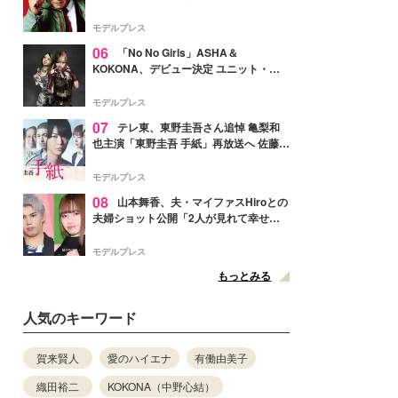
メンバー紹介映像解禁 各キャラクター象
徴する“謎のキーワード”も
モデルプレス
06
「No No Girls」ASHA＆
KOKONA、デビュー決定 ユニット・
TAKARAとしてセルフプロデュース楽曲
リリースへ
モデルプレス
07
テレ東、東野圭吾さん追悼 亀梨和
也主演「東野圭吾 手紙」再放送へ 佐藤隆
太・本田翼・中村倫也ら出演
モデルプレス
08
山本舞香、夫・マイファスHiroとの
夫婦ショット公開「2人が見れて幸せ」
「仲の良さが伝わってくる」と反響
モデルプレス
もっとみる
人気のキーワード
賀来賢人
愛のハイエナ
有働由美子
織田裕二
KOKONA（中野心結）