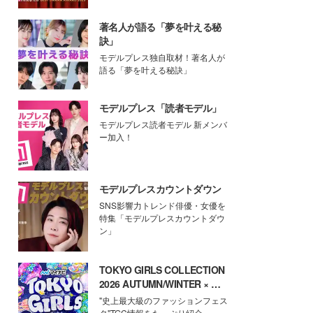
著名人が語る「夢を叶える秘
訣」
モデルプレス独自取材！著名人が
語る「夢を叶える秘訣」
モデルプレス「読者モデル」
モデルプレス読者モデル 新メンバ
ー加入！
モデルプレスカウントダウン
SNS影響力トレンド俳優・女優を
特集「モデルプレスカウントダウ
ン」
TOKYO GIRLS COLLECTION
2026 AUTUMN/WINTER × モ
デルプレス
"史上最大級のファッションフェス
タ"TGC情報をたっぷり紹介