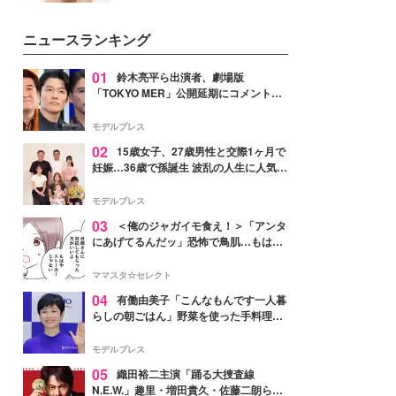
いという読者も多いのでは？そん
な美容の常識を大きく変える可能
ニュースランキング
性を秘めた、革新的な「Water
Capturing Skin（ウォーターキャ
プチャリングスキン：捕水肌）」
01
鈴木亮平ら出演者、劇場版
技術を、花王が構築した。
「TOKYO MER」公開延期にコメント
「現実のヒーローたちにチームMERから
最大の敬意とエールを」
モデルプレス
02
15歳女子、27歳男性と交際1ヶ月で
妊娠…36歳で孫誕生 波乱の人生に人気タ
レント思わずツッコミ「だいぶ危ねえ
よ！」
モデルプレス
03
＜俺のジャガイモ食え！＞「アンタ
にあげてるんだッ」恐怖で鳥肌…もはや
ストーカー？【第3話まんが】
ママスタ☆セレクト
04
有働由美子「こんなもんです一人暮
らしの朝ごはん」野菜を使った手料理公
開「作ってみたい」「ヘルシーで美味し
そう」と反響
モデルプレス
05
織田裕二主演「踊る大捜査線
N.E.W.」趣里・増田貴久・佐藤二朗ら新