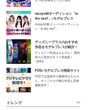
moxymillオーディション「to
the nex7」×モデルプレス
moxymill新メンバーオーディショ
ン「to the nex7」
ディズニープラスのおすすめ
作品をモデルプレスが紹介！
ディズニー作品はもちろん！ 国内
外の人気作がすべて見放題！
【PR】
FOD×モデルプレス特設サイト
FODでは放送中の最新作はもちろ
ん、オリジナルの独占作品も見放
題配信中！
トレンド
PR