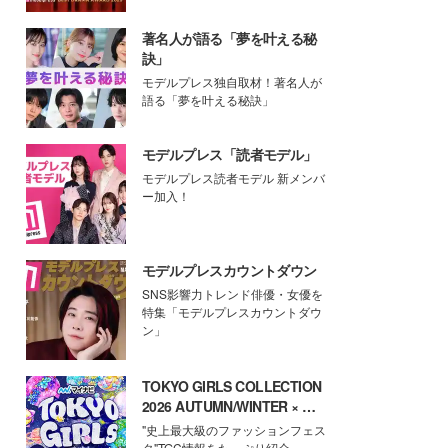
著名人が語る「夢を叶える秘
訣」
モデルプレス独自取材！著名人が
語る「夢を叶える秘訣」
モデルプレス「読者モデル」
モデルプレス読者モデル 新メンバ
ー加入！
モデルプレスカウントダウン
SNS影響力トレンド俳優・女優を
特集「モデルプレスカウントダウ
ン」
TOKYO GIRLS COLLECTION
2026 AUTUMN/WINTER × モ
デルプレス
"史上最大級のファッションフェス
タ"TGC情報をたっぷり紹介