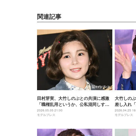
関連記事
田村芽実、大竹しのぶとの共演に感激
大竹しのぶ
「職権乱用というか、公私混同しすぎ
差し入れ「
て」稽古中は瞬きも惜しむ【GYPSY】
声
2026.05.05 21:00
2026.04.25 16
モデルプレス
モデルプレス