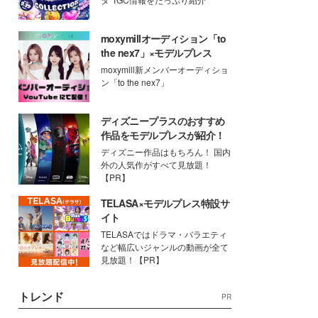
moxymillオーディション「to
the nex7」×モデルプレス
moxymill新メンバーオーディショ
ン「to the nex7」
ディズニープラスのおすすめ
作品をモデルプレスが紹介！
ディズニー作品はもちろん！ 国内
外の人気作がすべて見放題！
【PR】
TELASA×モデルプレス特設サ
イト
TELASAではドラマ・バラエティ
など幅広いジャンルの動画が全て
見放題！【PR】
トレンド
PR