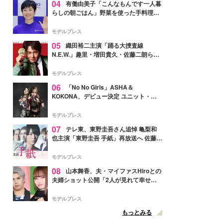
04
有働由美子「こんなもんです一人暮
らしの朝ごはん」野菜を使った手料理公
開「作ってみたい」「ヘルシーで美味し
そう」と反響
モデルプレス
05
織田裕二主演「踊る大捜査線
N.E.W.」趣里・増田貴久・佐藤二朗ら新
メンバー紹介映像解禁 各キャラクター象
徴する“謎のキーワード”も
モデルプレス
06
「No No Girls」ASHA＆
KOKONA、デビュー決定 ユニット・
TAKARAとしてセルフプロデュース楽曲
リリースへ
モデルプレス
07
テレ東、東野圭吾さん追悼 亀梨和
也主演「東野圭吾 手紙」再放送へ 佐藤隆
太・本田翼・中村倫也ら出演
モデルプレス
08
山本舞香、夫・マイファスHiroとの
夫婦ショット公開「2人が見れて幸せ」
「仲の良さが伝わってくる」と反響
モデルプレス
もっとみる