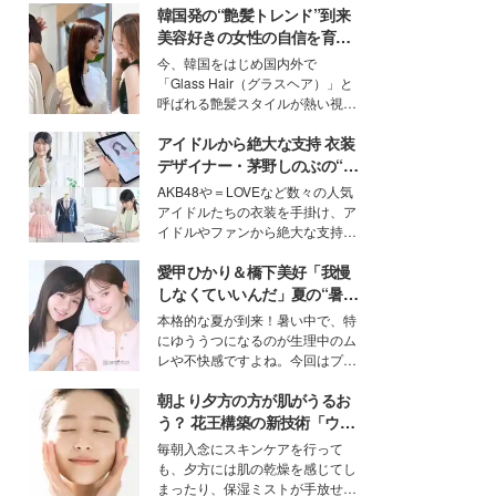
韓国発の“艶髪トレンド”到来
美容好きの女性の自信を育む
「ヘアケア事情」って？
今、韓国をはじめ国内外で
「Glass Hair（グラスヘア）」と
呼ばれる艶髪スタイルが熱い視線
を集めています。メイクやファッ
アイドルから絶大な支持 衣装
ションの完成度を高めるベースと
して、“髪そのものの美しさ”に改
デザイナー・茅野しのぶの“可
めて注目する人が増えている様
愛い”を作る美学＜「シチズン
AKB48や＝LOVEなど数々の人気
子。今回は、そんな憧れの艶やか
クロスシー」インタビュー＞
アイドルたちの衣装を手掛け、ア
な髪を日常で叶える、美容好きの
イドルやファンから絶大な支持を
女性たちのヘアケア事情を紹介し
得る、株式会社オサレカンパニー
ます。
愛甲ひかり＆橋下美好「我慢
取締役兼クリエイティブディレク
ター・茅野しのぶ。一人ひとりの
しなくていいんだ」夏の“暑さ
個性に寄り添い、魅力を引き出す
対策”の新しい選択肢とは？
本格的な夏が到来！暑い中で、特
衣装作りは、多くの女性たちに勇
にゆううつになるのが生理中のム
気と自信を与え続けている。
レや不快感ですよね。今回はプラ
イベートでも仲良しで旅行好きな
朝より夕方の方が肌がうるお
モデル・愛甲ひかりさんと橋下美
好さんを迎えて本音で女子会トー
う？ 花王構築の新技術「ウォ
ク。猛暑のお出かけを快適に過ご
ーターキャプチャリングスキ
毎朝入念にスキンケアを行って
すヒントや、2人が感動した夏の
ン（捕水肌）」がスキンケア
も、夕方には肌の乾燥を感じてし
生理の新常識にも迫りました。
の常識を変える予感
まったり、保湿ミストが手放せな