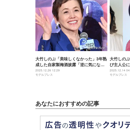
大竹しのぶ「美味しくなかった」3年熟
大竹しのぶ
成した自家製梅酒披露「逆に気にな
び主人公に 
る」「感想がチャーミング」の声
たなキャス
2025.12.26 12:29
2025.12.14 04
モデルプレス
モデルプレス
あなたにおすすめの記事