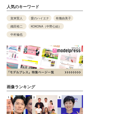
人気のキーワード
賀来賢人
愛のハイエナ
有働由美子
織田裕二
KOKONA（中野心結）
中村倫也
画像ランキング
1
2
3