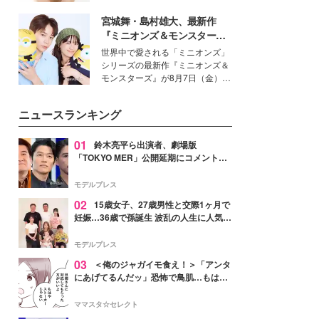
いという読者も多いのでは？そん
宮城舞・島村雄大、最新作
な美容の常識を大きく変える可能
性を秘めた、革新的な「Water
『ミニオンズ＆モンスター
Capturing Skin（ウォーターキャ
ズ』の魅力熱弁 ハチャメチャ
世界中で愛される「ミニオンズ」
プチャリングスキン：捕水肌）」
だけじゃない“友情と絆”に感
シリーズの最新作『ミニオンズ＆
技術を、花王が構築した。
動
モンスターズ』が8月7日（金）に
公開。モデルプレスでは、“大のミ
ニオン好き”という共通点を持つモ
ニュースランキング
デルの宮城舞と島村雄大の特別対
談をお届け！それぞれの視点か
ら、今作ならではの魅力や予想外
01
鈴木亮平ら出演者、劇場版
の感動をもたらす奥深いストーリ
「TOKYO MER」公開延期にコメント
ーについて熱く語り合ってもらっ
「現実のヒーローたちにチームMERから
た。
最大の敬意とエールを」
モデルプレス
02
15歳女子、27歳男性と交際1ヶ月で
妊娠…36歳で孫誕生 波乱の人生に人気タ
レント思わずツッコミ「だいぶ危ねえ
よ！」
モデルプレス
03
＜俺のジャガイモ食え！＞「アンタ
にあげてるんだッ」恐怖で鳥肌…もはや
ストーカー？【第3話まんが】
ママスタ☆セレクト