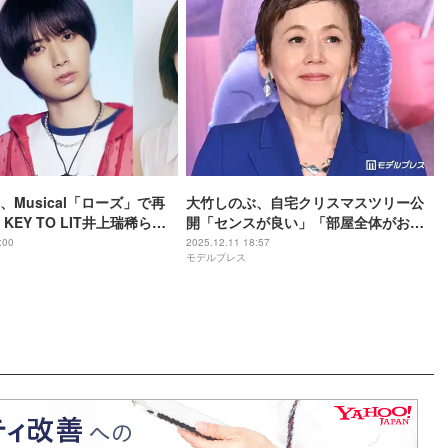
、Musical「ローズ」で再
大竹しのぶ、自宅クリスマスツリー公
KEY TO LIT井上瑞稀ら新
開「センスが良い」「部屋全体がおし
トも発表【コメント】
ゃれ」と反響
:00
2025.12.11 18:57
モデルプレス