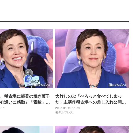
、稽古場に能登の焼き菓子
大竹しのぶ「ぺろっと食べてしまっ
心遣いに感動」「素敵」の
た」主演作稽古場への差し入れ公開
「流石のセレクト」「現場の活気が出
:37
2026.04.19 14:56
モデルプレス
そう」と反響