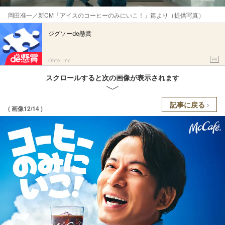
岡田准一／新CM「アイスのコーヒーのみにいこ！」篇より（提供写真）
ジグソーde懸賞
PR
Ohte, Inc.
スクロールすると次の画像が表示されます
記事に戻る
( 画像12/14 )