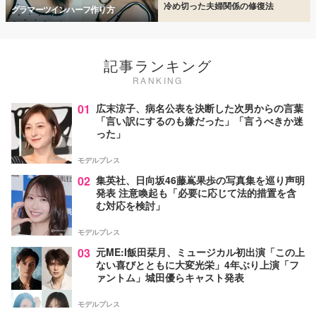
冷め切った夫婦関係の修復法
グラマーツインハーフ作り方
記事ランキング
RANKING
01
広末涼子、病名公表を決断した次男からの言葉
「言い訳にするのも嫌だった」「言うべきか迷
った」
モデルプレス
02
集英社、日向坂46藤嶌果歩の写真集を巡り声明
発表 注意喚起も「必要に応じて法的措置を含
む対応を検討」
モデルプレス
03
元ME:I飯田栞月、ミュージカル初出演「この上
ない喜びとともに大変光栄」4年ぶり上演「フ
ァントム」城田優らキャスト発表
モデルプレス