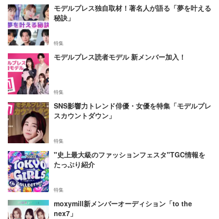
モデルプレス独自取材！著名人が語る「夢を叶える
秘訣」
特集
モデルプレス読者モデル 新メンバー加入！
特集
SNS影響力トレンド俳優・女優を特集「モデルプレ
スカウントダウン」
特集
"史上最大級のファッションフェスタ"TGC情報を
たっぷり紹介
特集
moxymill新メンバーオーディション「to the
nex7」