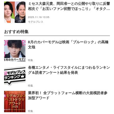
ミセス大森元貴、岡田准一との公開やり取りに反響
相次ぐ「お互いファン状態でほっこり」「オタク化
してて可愛い」
2025.11.16 13:05
モデルプレス
おすすめ特集
8月のカバーモデルは映画「ブルーロック」の高橋
文哉
特集
各種エンタメ・ライフスタイルにまつわるランキン
グ＆読者アンケート結果を発表
特集
業界初！ 全プラットフォーム横断の大規模読者参
加型アワード
特集