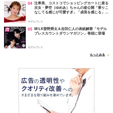
04
辻希美、コストコでショッピングカートに座る
次女・夢空（ゆめあ）ちゃんの姿公開「乗りこ
なしてる感じが可愛すぎ」「成長を感じる」の
声
モデルプレス
05
M!LK曽野舜太＆吉田仁人の表紙解禁「モデル
プレスカウントダウンマガジン」巻頭に登場
モデルプレス
もっとみる