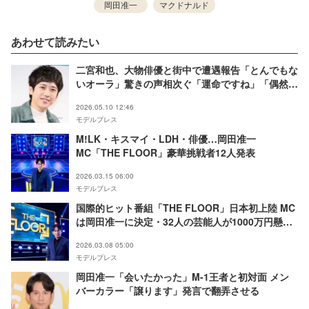
岡田准一
マクドナルド
あわせて読みたい
二宮和也、大物俳優と街中で遭遇報告「とんでもな
いオーラ」驚きの声相次ぐ「運命ですね」「偶然す
ぎる」
2026.05.10 12:46
モデルプレス
M!LK・キスマイ・LDH・俳優…岡田准一
MC「THE FLOOR」豪華挑戦者12人発表
2026.03.15 06:00
モデルプレス
国際的ヒット番組「THE FLOOR」日本初上陸 MC
は岡田准一に決定・32人の芸能人が1000万円懸け
バトル
2026.03.08 05:00
モデルプレス
岡田准一「会いたかった」M-1王者と初対面 メン
バーカラー「譲ります」発言で翻弄させる