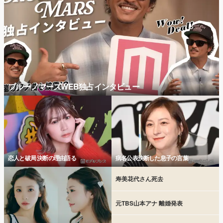
ブルーノマーズWEB独占インタビュー
恋人と破局 決断の理由語る
病名公表決断した息子の言葉
寿美花代さん死去
元TBS山本アナ 離婚発表