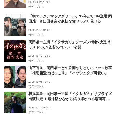
2026.02.24 13:20
モデルプレス
「朝マック」マックグリドル、12年ぶりCM登場 岡
田准一＆山田杏奈が豪快な食べっぷり見せる
2026.01.16 04:00
モデルプレス
岡田准一主演「イクサガミ」シーズン2制作決定 キ
ャスト9人＆監督のコメント公開
2025.12.19 12:00
モデルプレス
山下智久、岡田准一との公開やりとりにファン歓喜
「相思相愛でほっこり」「ハッシュタグ可愛い」
2025.12.05 18:10
モデルプレス
横浜流星、岡田准一主演「イクサガミ」サプライズ
出演決定 血飛沫浴びながら笑み浮かべる場面写真
解禁
2025.11.19 06:00
モデルプレス