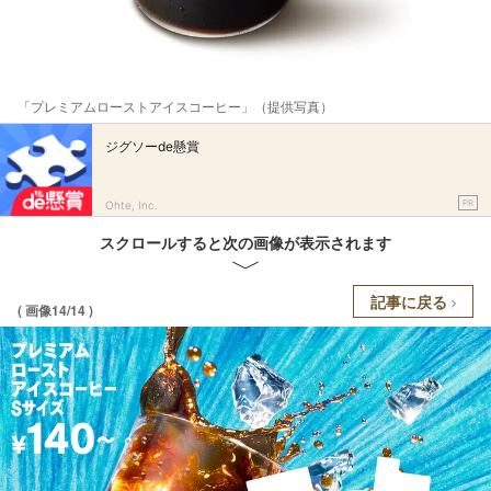
「プレミアムローストアイスコーヒー」（提供写真）
ジグソーde懸賞
PR
Ohte, Inc.
スクロールすると次の画像が表示されます
記事に戻る
( 画像14/14 )