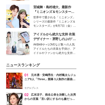
いという読者も多いのでは？そん
宮城舞・島村雄大、最新作
な美容の常識を大きく変える可能
性を秘めた、革新的な「Water
『ミニオンズ＆モンスター
Capturing Skin（ウォーターキャ
ズ』の魅力熱弁 ハチャメチャ
世界中で愛される「ミニオンズ」
プチャリングスキン：捕水肌）」
だけじゃない“友情と絆”に感
シリーズの最新作『ミニオンズ＆
技術を、花王が構築した。
動
モンスターズ』が8月7日（金）に
公開。モデルプレスでは、“大のミ
アイドルから絶大な支持 衣装
ニオン好き”という共通点を持つモ
デルの宮城舞と島村雄大の特別対
デザイナー・茅野しのぶの“可
談をお届け！それぞれの視点か
愛い”を作る美学＜「シチズン
AKB48や＝LOVEなど数々の人気
ら、今作ならではの魅力や予想外
クロスシー」インタビュー＞
アイドルたちの衣装を手掛け、ア
の感動をもたらす奥深いストーリ
イドルやファンから絶大な支持を
ーについて熱く語り合ってもらっ
得る、株式会社オサレカンパニー
た。
取締役兼クリエイティブディレク
ニュースランキング
ター・茅野しのぶ。一人ひとりの
個性に寄り添い、魅力を引き出す
衣装作りは、多くの女性たちに勇
01
元木湧・安嶋秀生・内村颯太らジュ
気と自信を与え続けている。
ニア9人「Three」開幕 3人制作の新曲＆
手描きセットに込めた想い「もっと前に
進んで夢を掴みたい」【ゲネプロレポ】
モデルプレス
02
広末涼子、病名公表を決断した次男
からの言葉「言い訳にするのも嫌だっ
た」「言うべきか迷った」