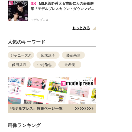
08
M!LK曽野舜太＆吉田仁人の表紙解
禁「モデルプレスカウントダウンマガジ
ン」巻頭に登場
モデルプレス
もっとみる
人気のキーワード
ジャニーズJr.
広末涼子
藤嶌果歩
飯田栞月
中村倫也
辻希美
画像ランキング