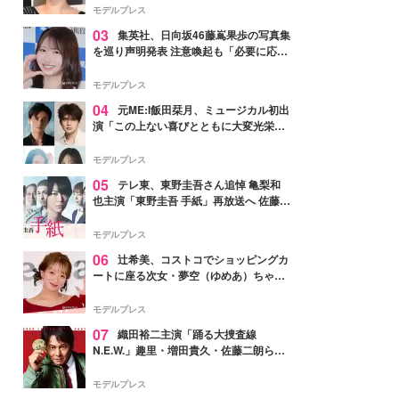
モデルプレス
03
集英社、日向坂46藤嶌果歩の写真集
を巡り声明発表 注意喚起も「必要に応じ
て法的措置を含む対応を検討」
モデルプレス
04
元ME:I飯田栞月、ミュージカル初出
演「この上ない喜びとともに大変光栄」
4年ぶり上演「ファントム」城田優らキ
ャスト発表
モデルプレス
05
テレ東、東野圭吾さん追悼 亀梨和
也主演「東野圭吾 手紙」再放送へ 佐藤隆
太・本田翼・中村倫也ら出演
モデルプレス
06
辻希美、コストコでショッピングカ
ートに座る次女・夢空（ゆめあ）ちゃん
の姿公開「乗りこなしてる感じが可愛す
ぎ」「成長を感じる」の声
モデルプレス
07
織田裕二主演「踊る大捜査線
N.E.W.」趣里・増田貴久・佐藤二朗ら新
メンバー紹介映像解禁 各キャラクター象
徴する“謎のキーワード”も
モデルプレス