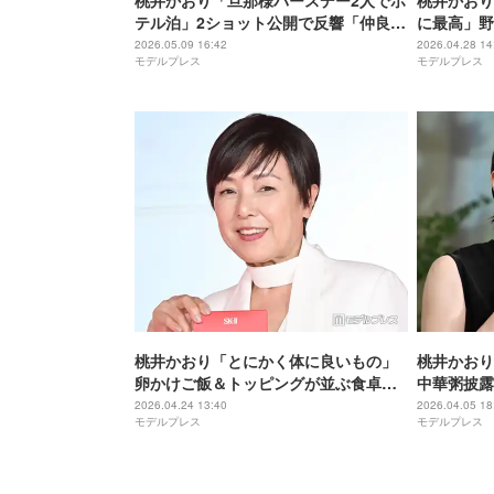
桃井かおり「旦那様バースデー2人でホ
桃井かおり
テル泊」2ショット公開で反響「仲良し
に最高」野
で憧れる」「素敵」
ー公開「ト
2026.05.09 16:42
2026.04.28 14
モデルプレス
モデルプレス
ってて美味
桃井かおり「とにかく体に良いもの」
桃井かおり
卵かけご飯＆トッピングが並ぶ食卓披
中華粥披露
露「旅館の朝ごはんみたいで凄い」
的」「器の
2026.04.24 13:40
2026.04.05 18
モデルプレス
モデルプレス
「健康的」