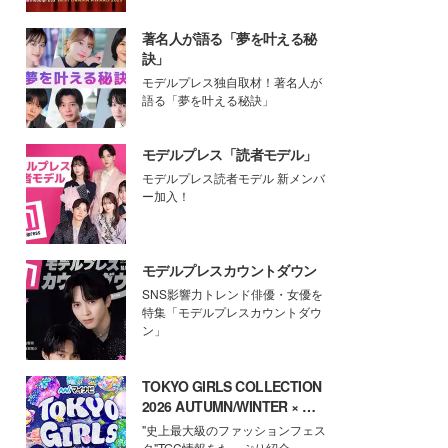
著名人が語る「夢を叶える秘
訣」
モデルプレス独自取材！著名人が
語る「夢を叶える秘訣」
モデルプレス「読者モデル」
モデルプレス読者モデル 新メンバ
ー加入！
モデルプレスカウントダウン
SNS影響力トレンド俳優・女優を
特集「モデルプレスカウントダウ
ン」
TOKYO GIRLS COLLECTION
2026 AUTUMN/WINTER × モ
デルプレス
"史上最大級のファッションフェス
タ"TGC情報をたっぷり紹介