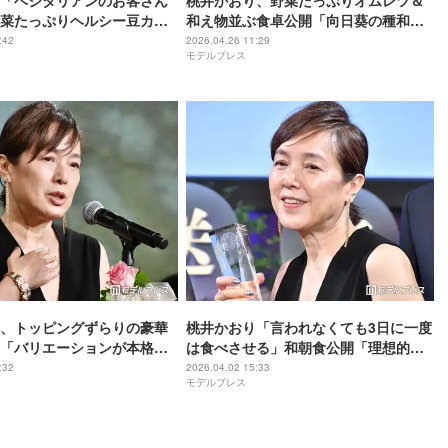
「ベジタリアンのお客さん
桃井かおり、野菜たっぷりオムレツ＆
菜たっぷりヘルシー豆カレ
和え物並ぶ食卓公開「向日葵の種和え
ッピングが最高」「こだわ
って初めて聞いた」「器も盛り付けも
:42
2026.04.26 11:29
モデルプレス
しそう」の声
美しい」の声
、トッピングずらりの豪華
桃井かおり「言われなくても3日に一度
「バリエーションが本格
は食べさせる」和朝食公開「理想的」
センスも抜群」と反響
「旦那さん作った目玉焼き美味しそ
:32
2026.04.02 15:33
モデルプレス
う」と反響