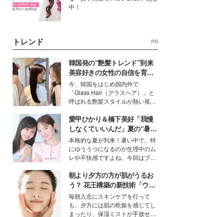
中！
トレンド
PR
韓国発の“艶髪トレンド”到来
美容好きの女性の自信を育む
「ヘアケア事情」って？
今、韓国をはじめ国内外で
「Glass Hair（グラスヘア）」と
呼ばれる艶髪スタイルが熱い視線
を集めています。メイクやファッ
愛甲ひかり＆橋下美好「我慢
ションの完成度を高めるベースと
して、“髪そのものの美しさ”に改
しなくていいんだ」夏の“暑さ
めて注目する人が増えている様
対策”の新しい選択肢とは？
本格的な夏が到来！暑い中で、特
子。今回は、そんな憧れの艶やか
にゆううつになるのが生理中のム
な髪を日常で叶える、美容好きの
レや不快感ですよね。今回はプラ
女性たちのヘアケア事情を紹介し
イベートでも仲良しで旅行好きな
ます。
朝より夕方の方が肌がうるお
モデル・愛甲ひかりさんと橋下美
好さんを迎えて本音で女子会トー
う？ 花王構築の新技術「ウォ
ク。猛暑のお出かけを快適に過ご
ーターキャプチャリングスキ
毎朝入念にスキンケアを行って
すヒントや、2人が感動した夏の
ン（捕水肌）」がスキンケア
も、夕方には肌の乾燥を感じてし
生理の新常識にも迫りました。
の常識を変える予感
まったり、保湿ミストが手放せな