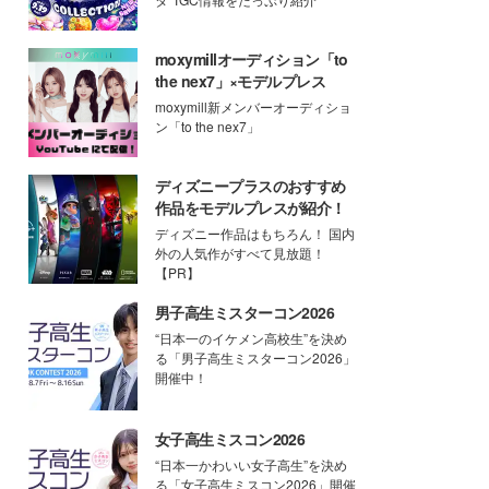
moxymillオーディション「to
the nex7」×モデルプレス
moxymill新メンバーオーディショ
ン「to the nex7」
ディズニープラスのおすすめ
作品をモデルプレスが紹介！
ディズニー作品はもちろん！ 国内
外の人気作がすべて見放題！
【PR】
男子高生ミスターコン2026
“日本一のイケメン高校生”を決め
る「男子高生ミスターコン2026」
開催中！
女子高生ミスコン2026
“日本一かわいい女子高生”を決め
る「女子高生ミスコン2026」開催