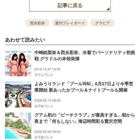
記事に戻る
西永彩奈
週刊プレイボーイ
グラビア
あわせて読みたい
中崎絵梨奈＆西永彩奈、水着でパーソナリティ初挑
戦 グラドルの本領発揮
2019.12.27 19:50
モデルプレス
よみうりランド「プールWAI」6月27日より今季営
業開始 新あったかプール＆ナイトプールも開催
2026.05.10 08:00
女子旅プレス
グアム初の「ビーチクラブ」が最高すぎる…朝から
夜まで「何もしない」海辺時間彩る贅沢空間
2026.05.09 08:00
女子旅プレス