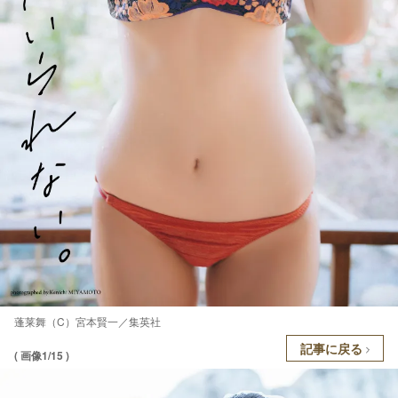
蓬莱舞（C）宮本賢一／集英社
記事に戻る
( 画像1/15 )