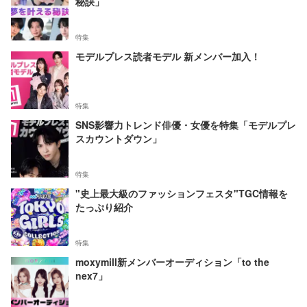
秘訣」
特集
モデルプレス読者モデル 新メンバー加入！
特集
SNS影響力トレンド俳優・女優を特集「モデルプレ
スカウントダウン」
特集
"史上最大級のファッションフェスタ"TGC情報を
たっぷり紹介
特集
moxymill新メンバーオーディション「to the
nex7」