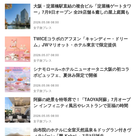
大阪・淀屋橋駅直結の複合ビル「淀屋橋ゲートタワ
ー」7月9日オープン 全29店舗＆癒しの屋上庭園も
2026.05.08 08:00
女子旅プレス
TWICEコラボのアフヌン「キャンディー・ドリー
ム」JWマリオット・ホテル東京で限定提供
2026.05.07 08:00
女子旅プレス
シナモロール×ホテルニューオータニ大阪の初コラ
ボビュッフェ、夏休み限定で開催
2026.05.06 08:00
女子旅プレス
阿蘇の絶景を特等席で！「TAOYA阿蘇」7月オープ
ン インフィニティ風呂やレストランで至福の時間
2026.05.05 08:00
女子旅プレス
由布院のホテルに全室天然温泉＆ドッグラン付きヴ
ィラゾーン「圍-Kakoi-」7月3日誕生