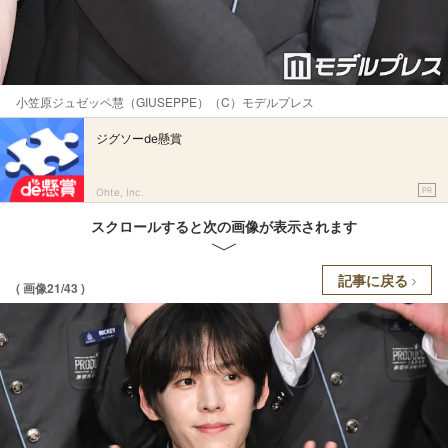
小笠原ジュゼッペ慧（GIUSEPPE）（C）モデルプレス
ジグソーde懸賞
PR
Ohte, Inc.
スクロールすると次の画像が表示されます
記事に戻る
( 画像21/43 )