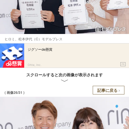
ヒロミ、松本伊代（C）モデルプレス
ジグソーde懸賞
PR
Ohte, Inc.
スクロールすると次の画像が表示されます
記事に戻る
( 画像26/31 )