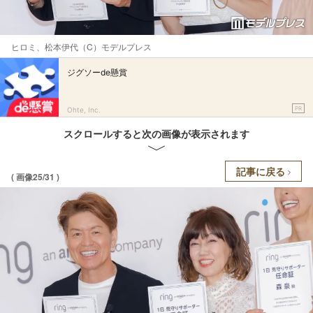
ヒロミ、松本伊代（C）モデルプレス
ジグソーde懸賞
PR
Ohte, Inc.
スクロールすると次の画像が表示されます
記事に戻る
( 画像25/31 )