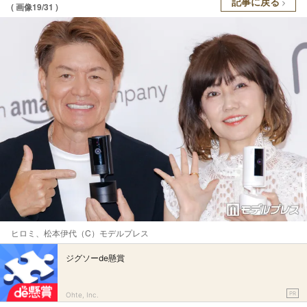
記事に戻る
( 画像19/31 )
ヒロミ、松本伊代（C）モデルプレス
ジグソーde懸賞
PR
Ohte, Inc.