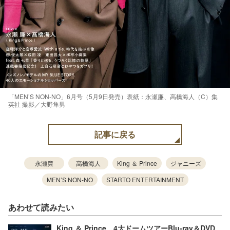
「MEN’S NON-NO」6月号（5月9日発売）表紙：永瀬廉、高橋海人（C）集
英社 撮影／大野隼男
記事に戻る
永瀬廉
高橋海人
King ＆ Prince
ジャニーズ
MEN’S NON-NO
STARTO ENTERTAINMENT
あわせて読みたい
King ＆ Prince、4大ドームツアーBlu-ray＆DVD