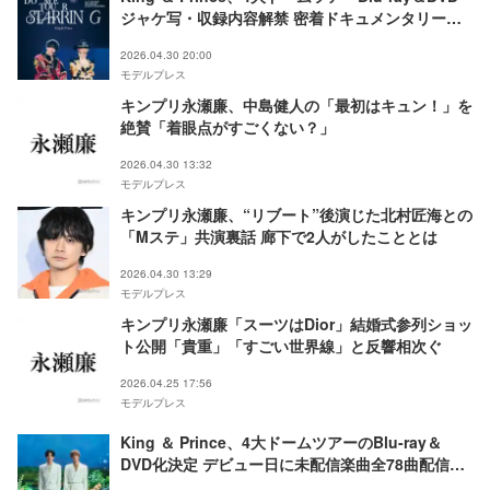
ジャケ写・収録内容解禁 密着ドキュメンタリー映
像も
2026.04.30 20:00
モデルプレス
キンプリ永瀬廉、中島健人の「最初はキュン！」を
絶賛「着眼点がすごくない？」
2026.04.30 13:32
モデルプレス
キンプリ永瀬廉、“リブート”後演じた北村匠海との
「Mステ」共演裏話 廊下で2人がしたこととは
2026.04.30 13:29
モデルプレス
キンプリ永瀬廉「スーツはDior」結婚式参列ショッ
ト公開「貴重」「すごい世界線」と反響相次ぐ
2026.04.25 17:56
モデルプレス
King ＆ Prince、4大ドームツアーのBlu-ray＆
DVD化決定 デビュー日に未配信楽曲全78曲配信開
始へ