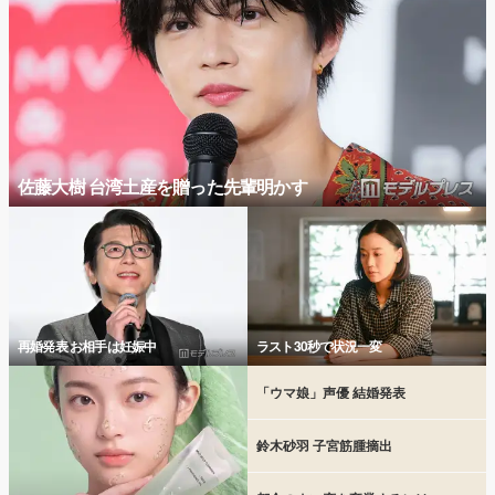
佐藤大樹 台湾土産を贈った先輩明かす
再婚発表 お相手は妊娠中
ラスト30秒で状況一変
「ウマ娘」声優 結婚発表
鈴木砂羽 子宮筋腫摘出