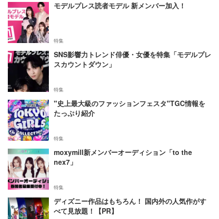
モデルプレス読者モデル 新メンバー加入！
特集
SNS影響力トレンド俳優・女優を特集「モデルプレ
スカウントダウン」
特集
"史上最大級のファッションフェスタ"TGC情報を
たっぷり紹介
特集
moxymill新メンバーオーディション「to the
nex7」
特集
ディズニー作品はもちろん！ 国内外の人気作がす
べて見放題！【PR】