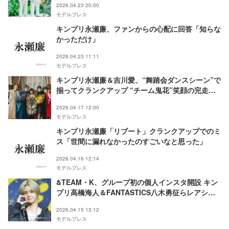
2026.04.23 20:00
モデルプレス
キンプリ永瀬廉、ファンからの心配に回答「知らな
かっただけ」
2026.04.23 11:11
モデルプレス
キンプリ永瀬廉＆吉川愛、“舞踏会ダンスシーン”で
揃ってクランクアップ “チーム鬼花”笑顔の完走
【鬼の花嫁】
2026.04.17 12:00
モデルプレス
キンプリ永瀬廉「リブート」クランクアップでのミ
ス「世間に漏れなかったのすごいなと思った」
2026.04.16 12:14
モデルプレス
&TEAM・K、グループ初の個人インスタ開設 キン
プリ高橋海人＆FANTASTICS八木勇征らレアショ
ット投稿に反応
2026.04.15 13:12
モデルプレス