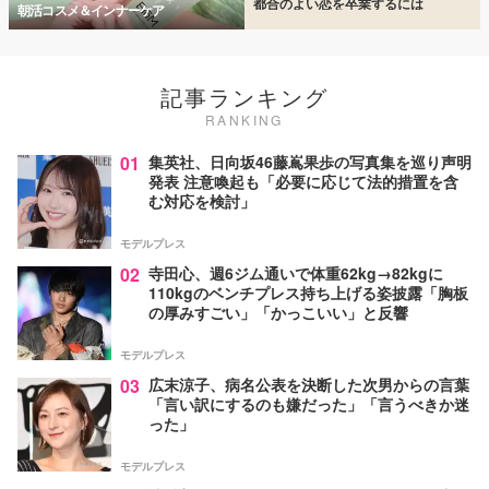
都合のよい恋を卒業するには
朝活コスメ＆インナーケア
記事ランキング
RANKING
01
集英社、日向坂46藤嶌果歩の写真集を巡り声明
発表 注意喚起も「必要に応じて法的措置を含
む対応を検討」
モデルプレス
02
寺田心、週6ジム通いで体重62kg→82kgに
110kgのベンチプレス持ち上げる姿披露「胸板
の厚みすごい」「かっこいい」と反響
モデルプレス
03
広末涼子、病名公表を決断した次男からの言葉
「言い訳にするのも嫌だった」「言うべきか迷
った」
モデルプレス