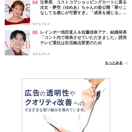
04
辻希美、コストコでショッピングカートに座る
次女・夢空（ゆめあ）ちゃんの姿公開「乗りこ
なしてる感じが可愛すぎ」「成長を感じる」の
声
モデルプレス
05
レインボー池田直人＆佐藤佳奈アナ、結婚発表
「コント内で発表させていただきました」読売
テレビ退社は生活拠点変更のため
モデルプレス
もっとみる