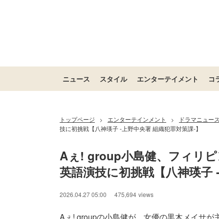
ニュース
スタイル
エンターテイメント
コ
トップページ
エンターテインメント
ドラマニュー
>
>
技に初挑戦【八神瑛子 -上野中央署 組織犯罪対策課-】
Aぇ! group小島健、フィ
英語演技に初挑戦【八神瑛子 
2026.04.27 05:00
475,694
views
Aぇ! groupの小島健が、女優の黒木メイサが主