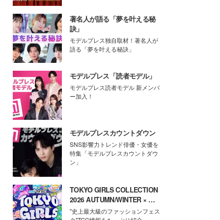
著名人が語る「夢を叶える秘
訣」
モデルプレス独自取材！著名人が
語る「夢を叶える秘訣」
モデルプレス「読者モデル」
モデルプレス読者モデル 新メンバ
ー加入！
モデルプレスカウントダウン
SNS影響力トレンド俳優・女優を
特集「モデルプレスカウントダウ
ン」
TOKYO GIRLS COLLECTION
2026 AUTUMN/WINTER × モ
デルプレス
"史上最大級のファッションフェス
タ"TGC情報をたっぷり紹介