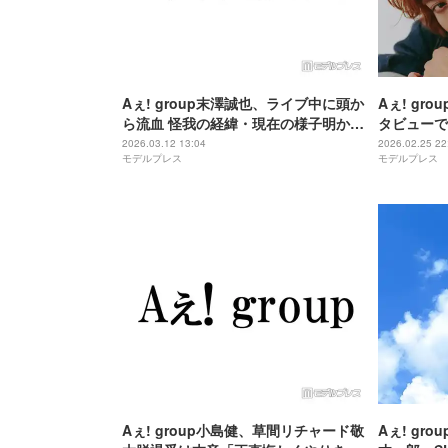
Aぇ! group末澤誠也、ライブ中に頭か
Aぇ! gr
ら流血 怪我の経緯・現在の様子明かす
タビューで
「初めて。17年やってて」
の絆語る 
2026.03.12 13:04
2026.02.25 22
モデルプレス
モデルプレス
【BACKST
Aぇ! group小島健、草間リチャード敬
Aぇ! gr