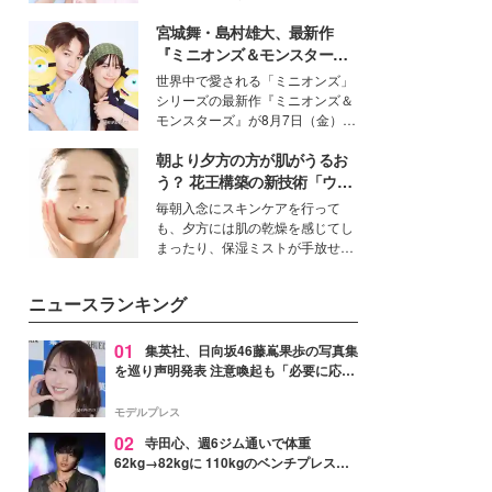
イベートでも仲良しで旅行好きな
宮城舞・島村雄大、最新作
モデル・愛甲ひかりさんと橋下美
好さんを迎えて本音で女子会トー
『ミニオンズ＆モンスター
ク。猛暑のお出かけを快適に過ご
ズ』の魅力熱弁 ハチャメチャ
世界中で愛される「ミニオンズ」
すヒントや、2人が感動した夏の
だけじゃない“友情と絆”に感
シリーズの最新作『ミニオンズ＆
生理の新常識にも迫りました。
動
モンスターズ』が8月7日（金）に
公開。モデルプレスでは、“大のミ
朝より夕方の方が肌がうるお
ニオン好き”という共通点を持つモ
デルの宮城舞と島村雄大の特別対
う？ 花王構築の新技術「ウォ
談をお届け！それぞれの視点か
ーターキャプチャリングスキ
毎朝入念にスキンケアを行って
ら、今作ならではの魅力や予想外
ン（捕水肌）」がスキンケア
も、夕方には肌の乾燥を感じてし
の感動をもたらす奥深いストーリ
の常識を変える予感
まったり、保湿ミストが手放せな
ーについて熱く語り合ってもらっ
いという読者も多いのでは？そん
た。
な美容の常識を大きく変える可能
ニュースランキング
性を秘めた、革新的な「Water
Capturing Skin（ウォーターキャ
プチャリングスキン：捕水肌）」
01
集英社、日向坂46藤嶌果歩の写真集
技術を、花王が構築した。
を巡り声明発表 注意喚起も「必要に応じ
て法的措置を含む対応を検討」
モデルプレス
02
寺田心、週6ジム通いで体重
62kg→82kgに 110kgのベンチプレス持
ち上げる姿披露「胸板の厚みすごい」