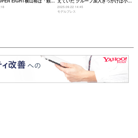
PER EIGHT横山裕は「頼れ
えていた グループ加入きっかけは小島
伸びしろあります」
健「楽屋で土下座して」
:18
2025.09.22 14:45
モデルプレス