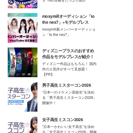
moxymillオーディション「to
the nex7」×モデルプレス
moxymill新メンバーオーディショ
ン「to the nex7」
ディズニープラスのおすすめ
作品をモデルプレスが紹介！
ディズニー作品はもちろん！ 国内
外の人気作がすべて見放題！
【PR】
男子高生ミスターコン2026
“日本一のイケメン高校生”を決め
る「男子高生ミスターコン2026」
開催中！
女子高生ミスコン2026
“日本一かわいい女子高生”を決め
る「女子高生ミスコン2026」開催