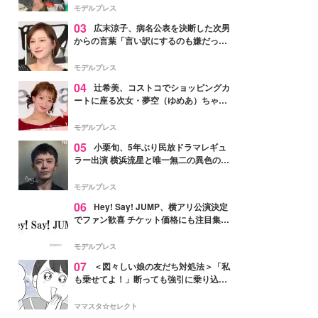
「かっこいい」と反響
モデルプレス
03
広末涼子、病名公表を決断した次男
からの言葉「言い訳にするのも嫌だっ
た」「言うべきか迷った」
モデルプレス
04
辻希美、コストコでショッピングカ
ートに座る次女・夢空（ゆめあ）ちゃん
の姿公開「乗りこなしてる感じが可愛す
ぎ」「成長を感じる」の声
モデルプレス
05
小栗旬、5年ぶり民放ドラマレギュ
ラー出演 横浜流星と唯一無二の異色のバ
ディで初共演【LOST10】
モデルプレス
06
Hey! Say! JUMP、横アリ公演決定
でファン歓喜 チケット価格にも注目集ま
る「激アツ」「平成に戻ったみたい」
モデルプレス
07
＜図々しい娘の友だち対処法＞「私
も乗せてよ！」断っても強引に乗り込ん
でくる友だち【第1話まんが】
ママスタ☆セレクト