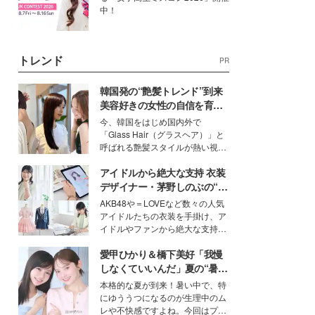
中！
トレンド
PR
韓国発の“艶髪トレンド”到来
美容好きの女性の自信を育む
「ヘアケア事情」って？
今、韓国をはじめ国内外で
「Glass Hair（グラスヘア）」と
呼ばれる艶髪スタイルが熱い視線
を集めています。メイクやファッ
アイドルから絶大な支持 衣装
ションの完成度を高めるベースと
して、“髪そのものの美しさ”に改
デザイナー・茅野しのぶの“可
めて注目する人が増えている様
愛い”を作る美学＜「シチズン
AKB48や＝LOVEなど数々の人気
子。今回は、そんな憧れの艶やか
クロスシー」インタビュー＞
アイドルたちの衣装を手掛け、ア
な髪を日常で叶える、美容好きの
イドルやファンから絶大な支持を
女性たちのヘアケア事情を紹介し
得る、株式会社オサレカンパニー
ます。
愛甲ひかり＆橋下美好「我慢
取締役兼クリエイティブディレク
ター・茅野しのぶ。一人ひとりの
しなくていいんだ」夏の“暑さ
個性に寄り添い、魅力を引き出す
対策”の新しい選択肢とは？
本格的な夏が到来！暑い中で、特
衣装作りは、多くの女性たちに勇
にゆううつになるのが生理中のム
気と自信を与え続けている。
レや不快感ですよね。今回はプラ