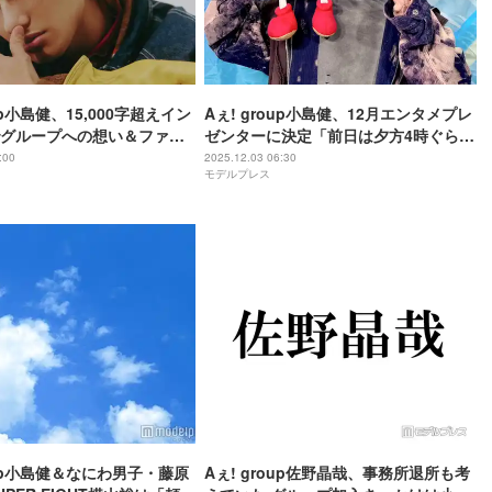
oup小島健、15,000字超えイン
Aぇ! group小島健、12月エンタメプレ
グループへの想い＆ファン
ゼンターに決定「前日は夕方4時ぐらい
HANAは本誌初登場
に寝ようと思います」【めざましテレ
:00
2025.12.03 06:30
モデルプレス
AGE PASS】
ビ】
oup小島健＆なにわ男子・藤原
Aぇ! group佐野晶哉、事務所退所も考