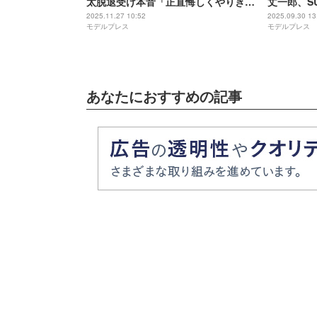
太脱退受け本音「正直悔しくやりきれ
丈一郎、SU
ないところもあって」
る兄貴」「
2025.11.27 10:52
2025.09.30 13
モデルプレス
モデルプレス
あなたにおすすめの記事