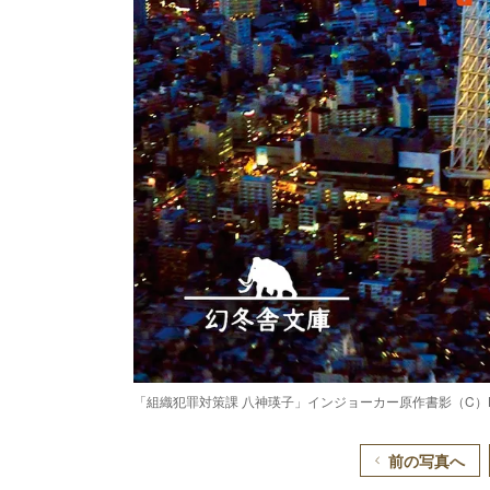
「組織犯罪対策課 八神瑛子」インジョーカー原作書影（C）
前の写真へ