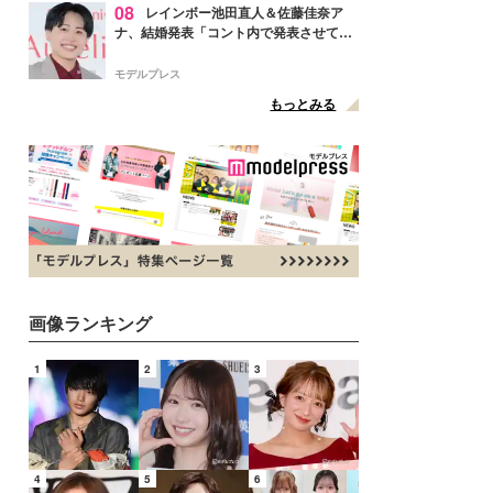
08
レインボー池田直人＆佐藤佳奈ア
ナ、結婚発表「コント内で発表させてい
ただきました」読売テレビ退社は生活拠
点変更のため
モデルプレス
もっとみる
画像ランキング
1
2
3
4
5
6