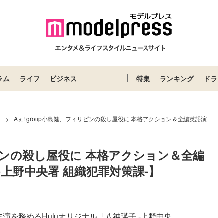
ラム
ライフ
ビジネス
特集
ランキング
ドラ
ス
Aぇ! group小島健、フィリピンの殺し屋役に 本格アクション＆全編英語演
>
リピンの殺し屋役に 本格アクション＆全編
-上野中央署 組織犯罪対策課-】
演を務めるHuluオリジナル「八神瑛子 -上野中央...