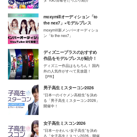
moxymillオーディション「to
the nex7」×モデルプレス
moxymill新メンバーオーディショ
ン「to the nex7」
ディズニープラスのおすすめ
作品をモデルプレスが紹介！
ディズニー作品はもちろん！ 国内
外の人気作がすべて見放題！
【PR】
男子高生ミスターコン2026
“日本一のイケメン高校生”を決め
る「男子高生ミスターコン2026」
開催中！
女子高生ミスコン2026
“日本一かわいい女子高生”を決め
る「女子高生ミスコン2026」開催