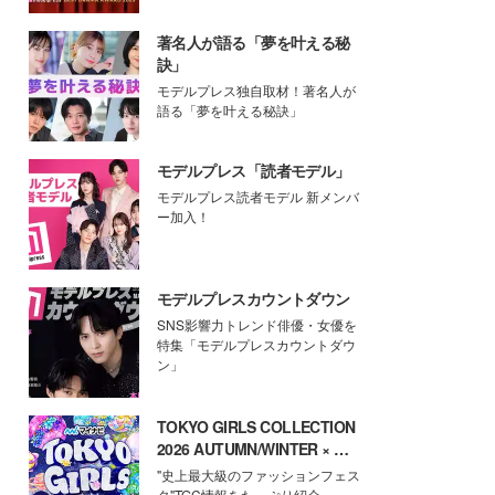
著名人が語る「夢を叶える秘
訣」
モデルプレス独自取材！著名人が
語る「夢を叶える秘訣」
モデルプレス「読者モデル」
モデルプレス読者モデル 新メンバ
ー加入！
モデルプレスカウントダウン
SNS影響力トレンド俳優・女優を
特集「モデルプレスカウントダウ
ン」
TOKYO GIRLS COLLECTION
2026 AUTUMN/WINTER × モ
デルプレス
"史上最大級のファッションフェス
タ"TGC情報をたっぷり紹介