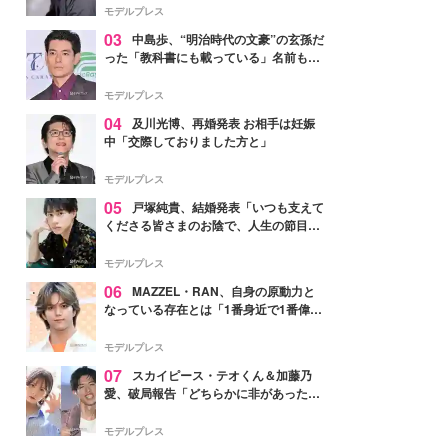
モデルプレス
03
中島歩、“明治時代の文豪”の玄孫だ
った「教科書にも載っている」名前も先
祖に由来
モデルプレス
04
及川光博、再婚発表 お相手は妊娠
中「交際しておりました方と」
モデルプレス
05
戸塚純貴、結婚発表「いつも支えて
くださる皆さまのお陰で、人生の節目を
迎えられること、心より感謝しておりま
す」【全文】
モデルプレス
06
MAZZEL・RAN、自身の原動力と
なっている存在とは「1番身近で1番偉大
な存在」
モデルプレス
07
スカイピース・テオくん＆加藤乃
愛、破局報告「どちらかに非があったわ
けではなく」2023年2月に交際発表
モデルプレス