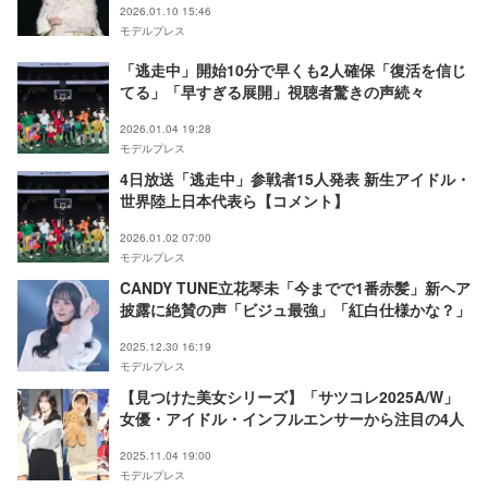
2026.01.10 15:46
モデルプレス
「逃走中」開始10分で早くも2人確保「復活を信じ
てる」「早すぎる展開」視聴者驚きの声続々
2026.01.04 19:28
モデルプレス
4日放送「逃走中」参戦者15人発表 新生アイドル・
世界陸上日本代表ら【コメント】
2026.01.02 07:00
モデルプレス
CANDY TUNE立花琴未「今までで1番赤髪」新ヘア
披露に絶賛の声「ビジュ最強」「紅白仕様かな？」
2025.12.30 16:19
モデルプレス
【見つけた美女シリーズ】「サツコレ2025A/W」
女優・アイドル・インフルエンサーから注目の4人
2025.11.04 19:00
モデルプレス