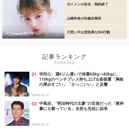
ボイメンが改名・契約終了
山崎怜奈が妊娠生報告
片思い中は逆効果なNG行動
バブみfaceの作り方
記事ランキング
RANKING
01
寺田心、週6ジム通いで体重62kg→82kgに
110kgのベンチプレス持ち上げる姿披露「胸板
の厚みすごい」「かっこいい」と反響
モデルプレス
02
中島歩、“明治時代の文豪”の玄孫だった「教科
書にも載っている」名前も先祖に由来
モデルプレス