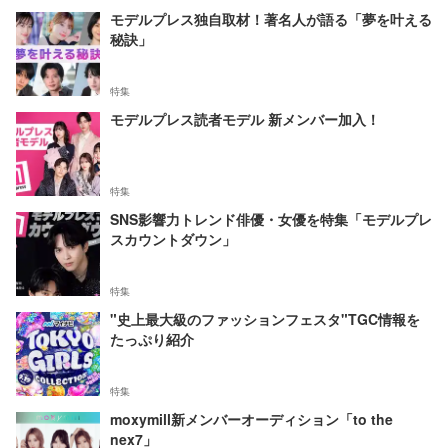
モデルプレス独自取材！著名人が語る「夢を叶える
秘訣」
特集
モデルプレス読者モデル 新メンバー加入！
特集
SNS影響力トレンド俳優・女優を特集「モデルプレ
スカウントダウン」
特集
"史上最大級のファッションフェスタ"TGC情報を
たっぷり紹介
特集
moxymill新メンバーオーディション「to the
nex7」