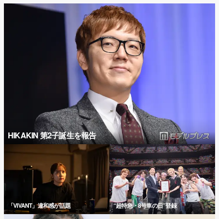
HIKAKIN 第2子誕生を報告
「VIVANT」違和感が話題
“超特急・8号車の日”登録