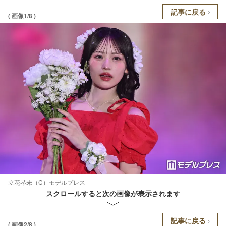
記事に戻る
( 画像1/8 )
立花琴未（C）モデルプレス
スクロールすると次の画像が表示されます
記事に戻る
( 画像2/8 )