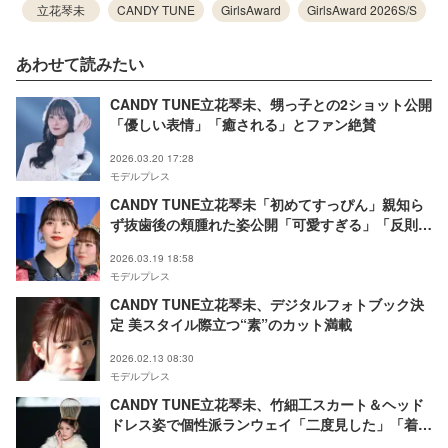
立花琴未
CANDY TUNE
GirlsAward
GirlsAward 2026S/S
あわせて読みたい
CANDY TUNE立花琴未、甥っ子との2ショット公開
「優しい表情」「癒される」とファン絶賛
2026.03.20 17:28
モデルプレス
CANDY TUNE立花琴未「初めてすっぴん」親知ら
ず抜歯後の頬腫れた姿公開「可愛すぎる」「反則級
の美」の声
2026.03.19 18:58
モデルプレス
CANDY TUNE立花琴未、デジタルフォトブック決
定 美スタイル際立つ“素”のカット満載
2026.02.13 08:30
モデルプレス
CANDY TUNE立花琴未、竹細工スカート＆ヘッド
ドレス姿で個性派ランウェイ「二度見した」「着こ
なせてるのすごい」【TGCしずおか2026】