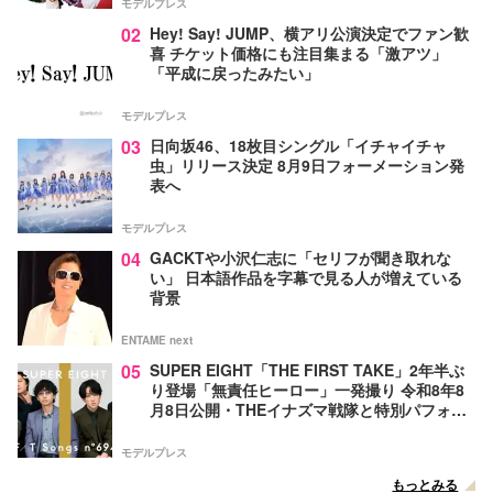
モデルプレス
02
Hey! Say! JUMP、横アリ公演決定でファン歓
喜 チケット価格にも注目集まる「激アツ」
「平成に戻ったみたい」
モデルプレス
03
日向坂46、18枚目シングル「イチャイチャ
虫」リリース決定 8月9日フォーメーション発
表へ
モデルプレス
04
GACKTや小沢仁志に「セリフが聞き取れな
い」 日本語作品を字幕で見る人が増えている
背景
ENTAME next
05
SUPER EIGHT「THE FIRST TAKE」2年半ぶ
り登場「無責任ヒーロー」一発撮り 令和8年8
月8日公開・THEイナズマ戦隊と特別パフォー
マンス
モデルプレス
もっとみる