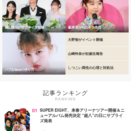
福山雅治がサプライズ登場
峯岸 夫からのキス告白
大野智がイベント開催
山崎怜奈が妊娠生報告
しつこい異性の心理と対処法
バブみfaceの作り方
記事ランキング
RANKING
01
SUPER EIGHT、来春アリーナツアー開催＆ニ
ューアルバム発売決定 “超八”の日にサプライ
ズ発表