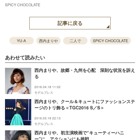
SPICY CHOCOLATE
記事に戻る
YU-A
西内まりや
二人で
SPICY CHOCOLATE
あわせて読みたい
西内まりや、故郷・九州を心配 深刻な状況を訴え
る
2016.04.18 11:02
モデルプレス
西内まりや、クール＆キュートにファッションステ
ージのトリ飾る＜TGC2016 S／S＞
2016.03.19 22:13
モデルプレス
西内まりや、初主演映画で“キューティーハニ
ー”に アクションにも挑戦