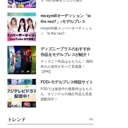
moxymillオーディション「to
the nex7」×モデルプレス
moxymill新メンバーオーディショ
ン「to the nex7」
ディズニープラスのおすすめ
作品をモデルプレスが紹介！
ディズニー作品はもちろん！ 国内
外の人気作がすべて見放題！
【PR】
FOD×モデルプレス特設サイト
FODでは放送中の最新作はもちろ
ん、オリジナルの独占作品も見放
題配信中！
トレンド
PR