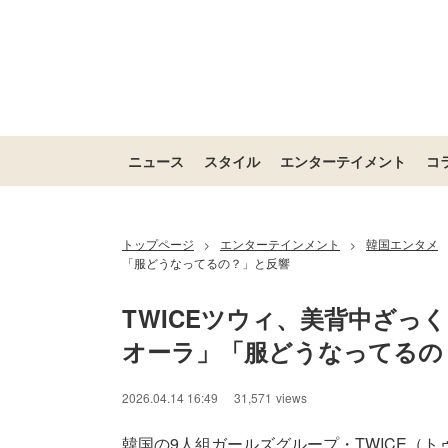
ニュース
スタイル
エンターテイメント
コ
トップページ
エンターテインメント
韓国エンタメ
>
>
「服どうなってるの？」と反響
TWICEツウィ、美背中ざっ
オーラ」「服どうなってるの
2026.04.14 16:49
31,571
views
韓国の9人組ガールズグループ・TWICE（トゥワ