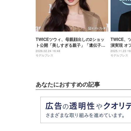
TWICEツウィ、母親顔出しの2ショッ
TWICE
ト公開「美しすぎる親子」「遺伝子最
演実現 オ
強」の声
「夢が叶っ
2026.02.24 16:48
2025.11.23 19
モデルプレス
モデルプレス
い」
あなたにおすすめの記事