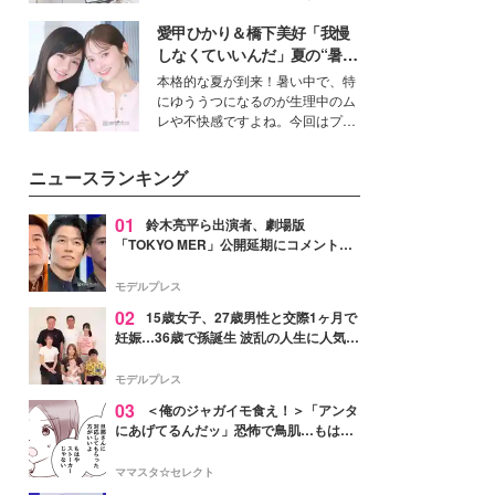
得る、株式会社オサレカンパニー
愛甲ひかり＆橋下美好「我慢
取締役兼クリエイティブディレク
ター・茅野しのぶ。一人ひとりの
しなくていいんだ」夏の“暑さ
個性に寄り添い、魅力を引き出す
対策”の新しい選択肢とは？
本格的な夏が到来！暑い中で、特
衣装作りは、多くの女性たちに勇
にゆううつになるのが生理中のム
気と自信を与え続けている。
レや不快感ですよね。今回はプラ
イベートでも仲良しで旅行好きな
モデル・愛甲ひかりさんと橋下美
ニュースランキング
好さんを迎えて本音で女子会トー
ク。猛暑のお出かけを快適に過ご
すヒントや、2人が感動した夏の
01
鈴木亮平ら出演者、劇場版
生理の新常識にも迫りました。
「TOKYO MER」公開延期にコメント
「現実のヒーローたちにチームMERから
最大の敬意とエールを」
モデルプレス
02
15歳女子、27歳男性と交際1ヶ月で
妊娠…36歳で孫誕生 波乱の人生に人気タ
レント思わずツッコミ「だいぶ危ねえ
よ！」
モデルプレス
03
＜俺のジャガイモ食え！＞「アンタ
にあげてるんだッ」恐怖で鳥肌…もはや
ストーカー？【第3話まんが】
ママスタ☆セレクト