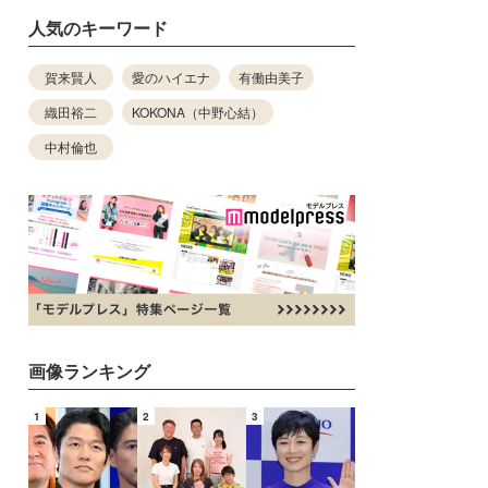
人気のキーワード
賀来賢人
愛のハイエナ
有働由美子
織田裕二
KOKONA（中野心結）
中村倫也
画像ランキング
1
2
3