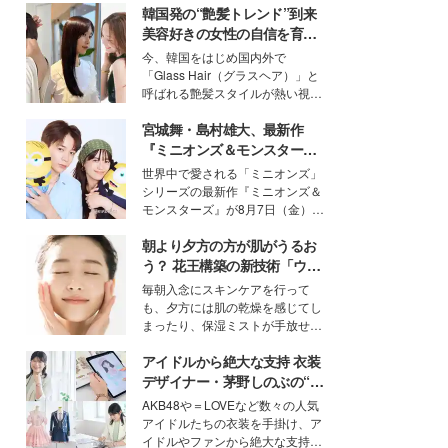
韓国発の“艶髪トレンド”到来
美容好きの女性の自信を育む
「ヘアケア事情」って？
今、韓国をはじめ国内外で
「Glass Hair（グラスヘア）」と
呼ばれる艶髪スタイルが熱い視線
を集めています。メイクやファッ
宮城舞・島村雄大、最新作
ションの完成度を高めるベースと
して、“髪そのものの美しさ”に改
『ミニオンズ＆モンスター
めて注目する人が増えている様
ズ』の魅力熱弁 ハチャメチャ
世界中で愛される「ミニオンズ」
子。今回は、そんな憧れの艶やか
だけじゃない“友情と絆”に感
シリーズの最新作『ミニオンズ＆
な髪を日常で叶える、美容好きの
動
モンスターズ』が8月7日（金）に
女性たちのヘアケア事情を紹介し
公開。モデルプレスでは、“大のミ
ます。
朝より夕方の方が肌がうるお
ニオン好き”という共通点を持つモ
デルの宮城舞と島村雄大の特別対
う？ 花王構築の新技術「ウォ
談をお届け！それぞれの視点か
ーターキャプチャリングスキ
毎朝入念にスキンケアを行って
ら、今作ならではの魅力や予想外
ン（捕水肌）」がスキンケア
も、夕方には肌の乾燥を感じてし
の感動をもたらす奥深いストーリ
の常識を変える予感
まったり、保湿ミストが手放せな
ーについて熱く語り合ってもらっ
いという読者も多いのでは？そん
た。
アイドルから絶大な支持 衣装
な美容の常識を大きく変える可能
性を秘めた、革新的な「Water
デザイナー・茅野しのぶの“可
Capturing Skin（ウォーターキャ
愛い”を作る美学＜「シチズン
AKB48や＝LOVEなど数々の人気
プチャリングスキン：捕水肌）」
クロスシー」インタビュー＞
アイドルたちの衣装を手掛け、ア
技術を、花王が構築した。
イドルやファンから絶大な支持を