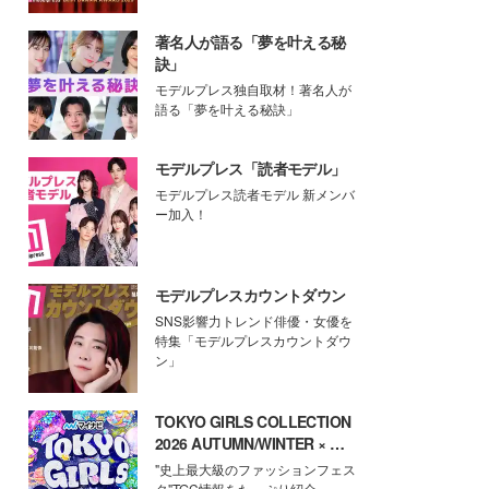
著名人が語る「夢を叶える秘
訣」
モデルプレス独自取材！著名人が
語る「夢を叶える秘訣」
モデルプレス「読者モデル」
モデルプレス読者モデル 新メンバ
ー加入！
モデルプレスカウントダウン
SNS影響力トレンド俳優・女優を
特集「モデルプレスカウントダウ
ン」
TOKYO GIRLS COLLECTION
2026 AUTUMN/WINTER × モ
デルプレス
"史上最大級のファッションフェス
タ"TGC情報をたっぷり紹介