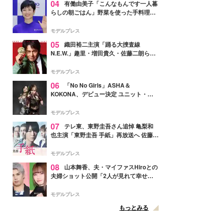
04
有働由美子「こんなもんです一人暮
らしの朝ごはん」野菜を使った手料理公
開「作ってみたい」「ヘルシーで美味し
そう」と反響
モデルプレス
05
織田裕二主演「踊る大捜査線
N.E.W.」趣里・増田貴久・佐藤二朗ら新
メンバー紹介映像解禁 各キャラクター象
徴する“謎のキーワード”も
モデルプレス
06
「No No Girls」ASHA＆
KOKONA、デビュー決定 ユニット・
TAKARAとしてセルフプロデュース楽曲
リリースへ
モデルプレス
07
テレ東、東野圭吾さん追悼 亀梨和
也主演「東野圭吾 手紙」再放送へ 佐藤隆
太・本田翼・中村倫也ら出演
モデルプレス
08
山本舞香、夫・マイファスHiroとの
夫婦ショット公開「2人が見れて幸せ」
「仲の良さが伝わってくる」と反響
モデルプレス
もっとみる