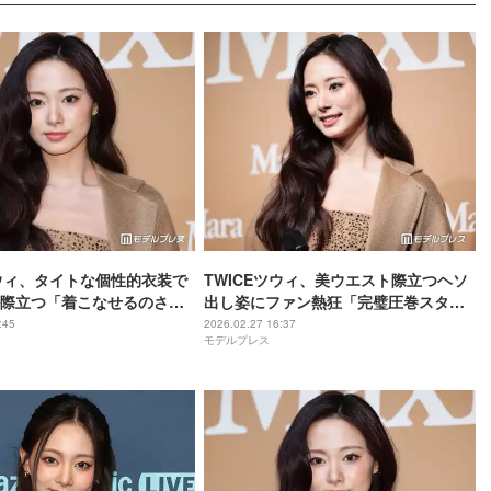
ツウィ、タイトな個性的衣装で
TWICEツウィ、美ウエスト際立つヘソ
際立つ「着こなせるのさす
出し姿にファン熱狂「完璧圧巻スタイ
れた」と反響
ル」「オーラがすごすぎる」
:45
2026.02.27 16:37
モデルプレス