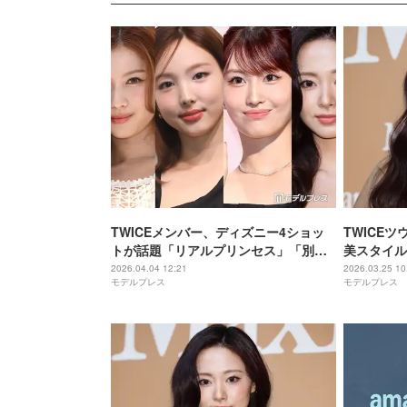
TWICEメンバー、ディズニー4ショッ
TWICE
トが話題「リアルプリンセス」「別格
美スタイル
のオーラ」
が」「見惚
2026.04.04 12:21
2026.03.25 10
モデルプレス
モデルプレス