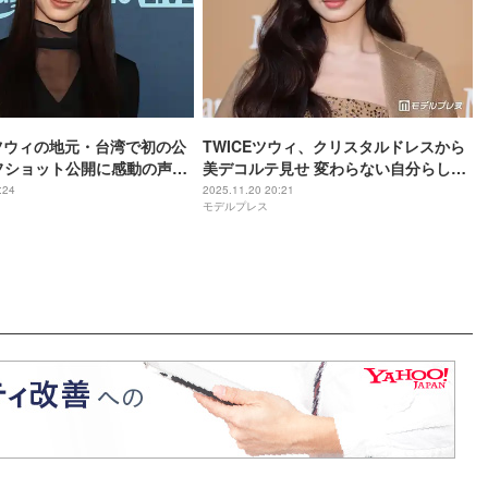
、ツウィの地元・台湾で初の公
TWICEツウィ、クリスタルドレスから
フショット公開に感動の声
美デコルテ見せ 変わらない自分らしさ
てよかった」「涙止まらな
は「揺るぎない自信」【マックスマー
:24
2025.11.20 20:21
モデルプレス
ラ“THE CAMEL, timeless”】