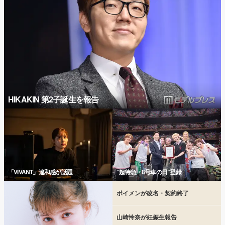
HIKAKIN 第2子誕生を報告
「VIVANT」違和感が話題
“超特急・8号車の日”登録
ボイメンが改名・契約終了
山崎怜奈が妊娠生報告