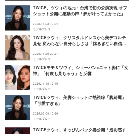
TWICE、ツウィの地元・台湾で初の公演実現 オフ
ショット公開に感動の声「夢が叶ってよかった」
「涙止まらない」
2025.11.23 19:24
モデルプレス
TWICEツウィ、クリスタルドレスから美デコルテ
見せ 変わらない自分らしさは「揺るぎない自信」
【マックスマーラ“THE CAMEL, timeless”】
2025.11.20 20:21
モデルプレス
TWICEモモ＆ツウィ、ショーパン×ニット姿に「女
神」「何度も見ちゃう」と反響
2025.11.18 12:15
モデルプレス
TWICEツウィ、美脚ショットに熱視線「脚綺麗」
「可愛すぎる」
2025.09.08 15:50
モデルプレス
TWICEツウィ、すっぴんパック姿公開「透明感す