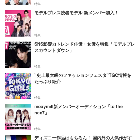
特集
モデルプレス読者モデル 新メンバー加入！
特集
SNS影響力トレンド俳優・女優を特集「モデルプレ
スカウントダウン」
特集
"史上最大級のファッションフェスタ"TGC情報を
たっぷり紹介
特集
moxymill新メンバーオーディション「to the
nex7」
特集
ディズニー作品はもちろん！ 国内外の人気作がす