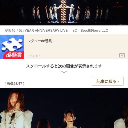
櫻坂46「5th YEAR ANNIVERSARY LIVE」（C）Seed&FlowerLLC
ジグソーde懸賞
PR
Ohte, Inc.
スクロールすると次の画像が表示されます
記事に戻る
( 画像23/47 )