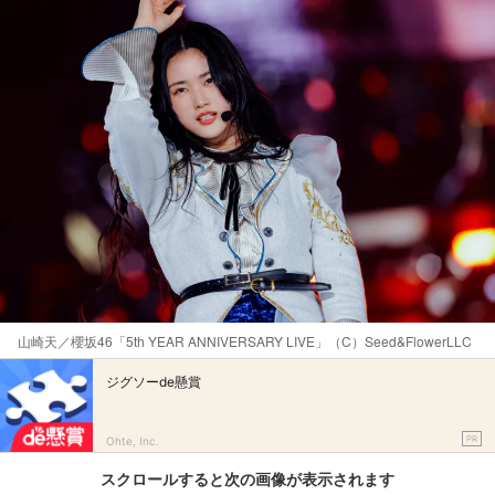
山崎天／櫻坂46「5th YEAR ANNIVERSARY LIVE」（C）Seed&FlowerLLC
ジグソーde懸賞
PR
Ohte, Inc.
スクロールすると次の画像が表示されます