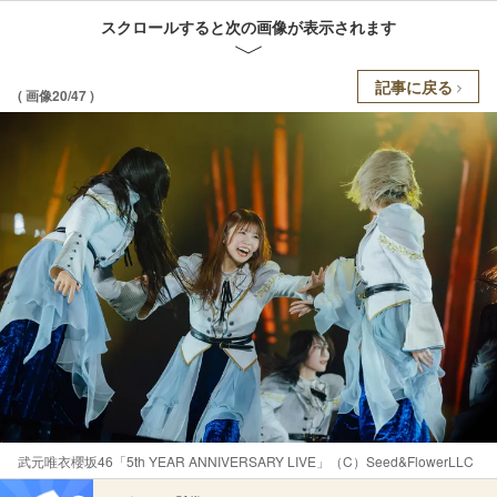
スクロールすると次の画像が表示されます
記事に戻る
( 画像20/47 )
武元唯衣櫻坂46「5th YEAR ANNIVERSARY LIVE」（C）Seed&FlowerLLC