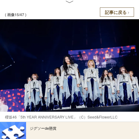
記事に戻る
( 画像15/47 )
櫻坂46「5th YEAR ANNIVERSARY LIVE」（C）Seed&FlowerLLC
ジグソーde懸賞