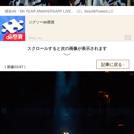
櫻坂46「5th YEAR ANNIVERSARY LIVE」（C）Seed&FlowerLLC
ジグソーde懸賞
PR
Ohte, Inc.
スクロールすると次の画像が表示されます
記事に戻る
( 画像22/47 )