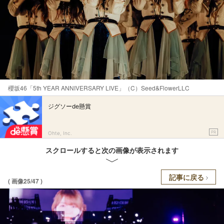
櫻坂46「5th YEAR ANNIVERSARY LIVE」（C）Seed&FlowerLLC
ジグソーde懸賞
PR
Ohte, Inc.
スクロールすると次の画像が表示されます
記事に戻る
( 画像25/47 )