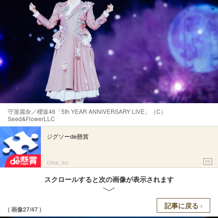
守屋麗奈／櫻坂46「5th YEAR ANNIVERSARY LIVE」（C）
Seed&FlowerLLC
ジグソーde懸賞
PR
Ohte, Inc.
スクロールすると次の画像が表示されます
記事に戻る
( 画像27/47 )