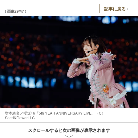
記事に戻る
( 画像29/47 )
増本綺良／櫻坂46「5th YEAR ANNIVERSARY LIVE」（C）
Seed&FlowerLLC
スクロールすると次の画像が表示されます