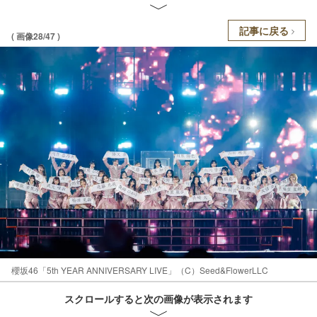
記事に戻る
( 画像28/47 )
櫻坂46「5th YEAR ANNIVERSARY LIVE」（C）Seed&FlowerLLC
スクロールすると次の画像が表示されます