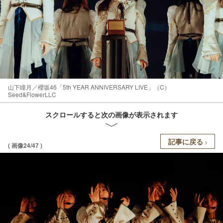
山下瞳月／櫻坂46「5th YEAR ANNIVERSARY LIVE」（C）
Seed&FlowerLLC
スクロールすると次の画像が表示されます
記事に戻る
( 画像24/47 )