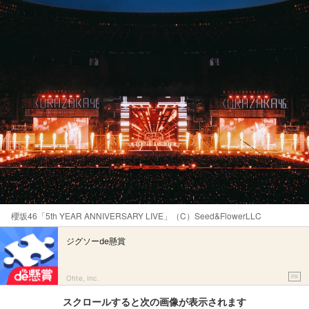
櫻坂46「5th YEAR ANNIVERSARY LIVE」（C）Seed&FlowerLLC
ジグソーde懸賞
PR
Ohte, Inc.
スクロールすると次の画像が表示されます