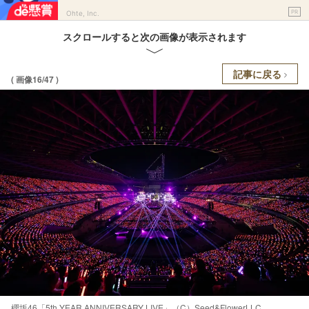
PR
Ohte, Inc.
スクロールすると次の画像が表示されます
記事に戻る
( 画像16/47 )
櫻坂46「5th YEAR ANNIVERSARY LIVE」（C）Seed&FlowerLLC