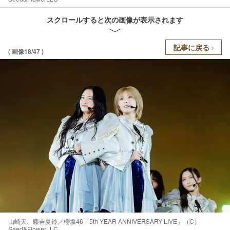
スクロールすると次の画像が表示されます
記事に戻る
( 画像18/47 )
山崎天、藤吉夏鈴／櫻坂46「5th YEAR ANNIVERSARY LIVE」（C）
Seed&FlowerLLC