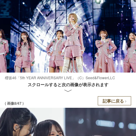
櫻坂46「5th YEAR ANNIVERSARY LIVE」（C）Seed&FlowerLLC
スクロールすると次の画像が表示されます
記事に戻る
( 画像8/47 )