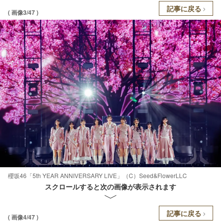
記事に戻る
( 画像3/47 )
櫻坂46「5th YEAR ANNIVERSARY LIVE」（C）Seed&FlowerLLC
スクロールすると次の画像が表示されます
記事に戻る
( 画像4/47 )