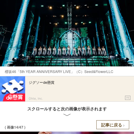
櫻坂46「5th YEAR ANNIVERSARY LIVE」（C）Seed&FlowerLLC
ジグソーde懸賞
PR
Ohte, Inc.
スクロールすると次の画像が表示されます
記事に戻る
( 画像14/47 )