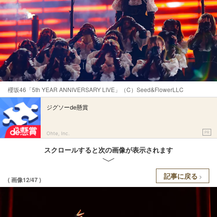
櫻坂46「5th YEAR ANNIVERSARY LIVE」（C）Seed&FlowerLLC
ジグソーde懸賞
PR
Ohte, Inc.
スクロールすると次の画像が表示されます
記事に戻る
( 画像12/47 )