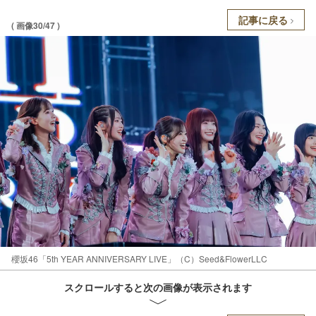
記事に戻る
( 画像30/47 )
櫻坂46「5th YEAR ANNIVERSARY LIVE」（C）Seed&FlowerLLC
スクロールすると次の画像が表示されます