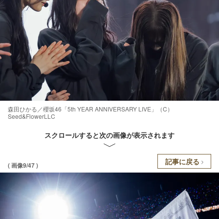
森田ひかる／櫻坂46「5th YEAR ANNIVERSARY LIVE」（C）
Seed&FlowerLLC
スクロールすると次の画像が表示されます
記事に戻る
( 画像9/47 )