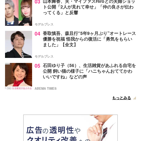
03
山本舞香、夫・マイファスHiroとの夫婦ショッ
ト公開「2人が見れて幸せ」「仲の良さが伝わ
ってくる」と反響
モデルプレス
04
香取慎吾、森且行“5年9ヶ月ぶり”オートレース
優勝を祝福 怪我からの復活に「勇気をもらい
ました」【全文】
モデルプレス
05
石田ゆり子（56）、生活雑貨があふれる自宅を
公開 飼い猫の様子に「ハニちゃんおててかわ
いいですね」などの声
ABEMA TIMES
もっとみる