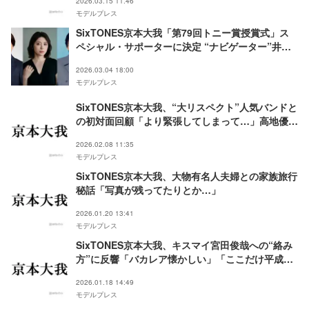
2026.03.15 11:46
モデルプレス
SixTONES京本大我「第79回トニー賞授賞式」ス
ペシャル・サポーターに決定 “ナビゲーター”井上
芳雄＆宮澤エマは6回目のタッグ
2026.03.04 18:00
モデルプレス
SixTONES京本大我、“大リスペクト”人気バンドと
の初対面回顧「より緊張してしまって…」高地優吾
にクレームの理由とは
2026.02.08 11:35
モデルプレス
SixTONES京本大我、大物有名人夫婦との家族旅行
秘話「写真が残ってたりとか…」
2026.01.20 13:41
モデルプレス
SixTONES京本大我、キスマイ宮田俊哉への“絡み
方”に反響「バカレア懐かしい」「ここだけ平成み
たい」
2026.01.18 14:49
モデルプレス