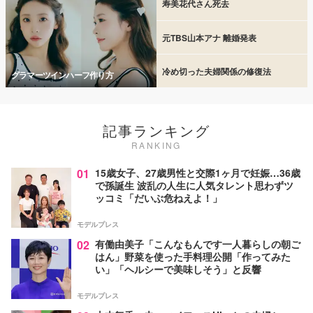
寿美花代さん死去
元TBS山本アナ 離婚発表
冷め切った夫婦関係の修復法
グラマーツインハーフ作り方
記事ランキング
RANKING
01
15歳女子、27歳男性と交際1ヶ月で妊娠…36歳
で孫誕生 波乱の人生に人気タレント思わずツ
ッコミ「だいぶ危ねえよ！」
モデルプレス
02
有働由美子「こんなもんです一人暮らしの朝ご
はん」野菜を使った手料理公開「作ってみた
い」「ヘルシーで美味しそう」と反響
モデルプレス