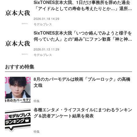
SixTONES京本大我、1日だけ事務所を辞めた過去
「アイドルとしての寿命も考えたりとか…」退所撤
回の秘話も
2026.01.18 14:29
モデルプレス
SixTONES京本大我「いつか絡んでみようと様子を
伺っていた人」との“絡み”にファン歓喜「神と神の
邂逅」「相互フォロー泣く」
2026.01.13 11:29
モデルプレス
おすすめ特集
8月のカバーモデルは映画「ブルーロック」の高橋
文哉
特集
各種エンタメ・ライフスタイルにまつわるランキン
グ＆読者アンケート結果を発表
特集