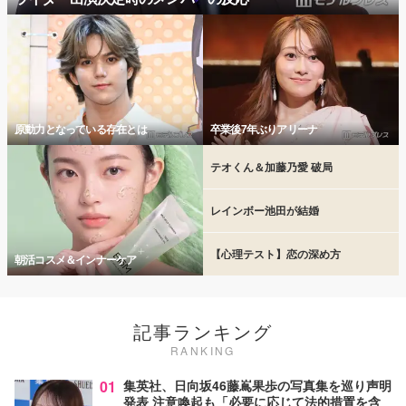
原動力となっている存在とは
卒業後7年ぶりアリーナ
テオくん＆加藤乃愛 破局
レインボー池田が結婚
【心理テスト】恋の深め方
朝活コスメ＆インナーケア
記事ランキング
RANKING
01
集英社、日向坂46藤嶌果歩の写真集を巡り声明
発表 注意喚起も「必要に応じて法的措置を含