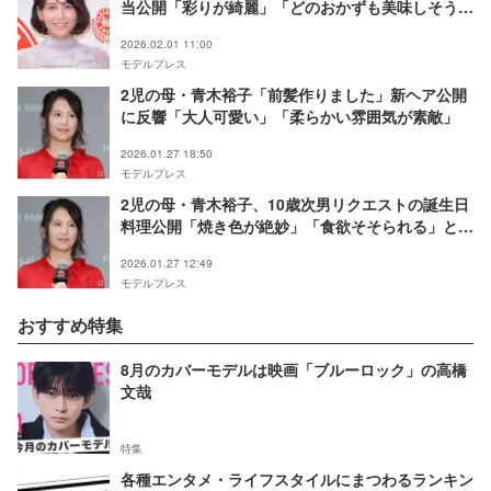
当公開「彩りが綺麗」「どのおかずも美味しそう」
の声
2026.02.01 11:00
モデルプレス
2児の母・青木裕子「前髪作りました」新ヘア公開
に反響「大人可愛い」「柔らかい雰囲気が素敵」
2026.01.27 18:50
モデルプレス
2児の母・青木裕子、10歳次男リクエストの誕生日
料理公開「焼き色が絶妙」「食欲そそられる」と反
響
2026.01.27 12:49
モデルプレス
おすすめ特集
8月のカバーモデルは映画「ブルーロック」の高橋
文哉
特集
各種エンタメ・ライフスタイルにまつわるランキン