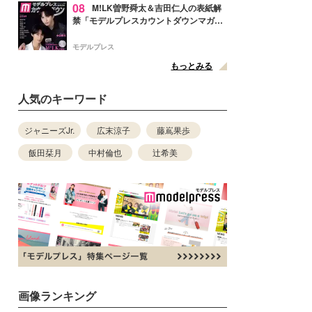
08
M!LK曽野舜太＆吉田仁人の表紙解
禁「モデルプレスカウントダウンマガジ
ン」巻頭に登場
モデルプレス
もっとみる
人気のキーワード
ジャニーズJr.
広末涼子
藤嶌果歩
飯田栞月
中村倫也
辻希美
画像ランキング