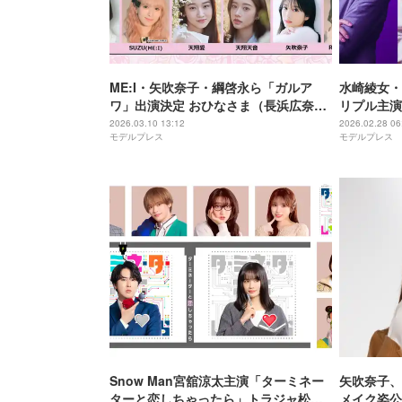
ME:I・矢吹奈子・綱啓永ら「ガルア
水崎綾女・
ワ」出演決定 おひなさま（長浜広奈）
リプル主演
はイベントMC初挑戦【GirlsAward
復讐～同盟
2026.03.10 13:12
2026.02.28 06
モデルプレス
モデルプレス
2026 SPRING／SUMMER】
ラマ化 夫
Snow Man宮舘涼太主演「ターミネー
矢吹奈子、
ターと恋しちゃったら」トラジャ松倉
メイク姿公