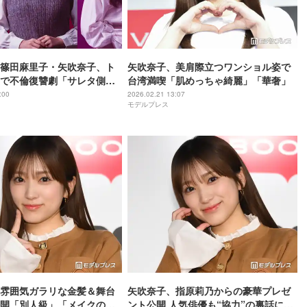
篠田麻里子・矢吹奈子、ト
矢吹奈子、美肩際立つワンショル姿で
で不倫復讐劇「サレタ側の
台湾満喫「肌めっちゃ綺麗」「華奢」
を結んだ妻たち～」実写ド
:00
2026.02.21 13:07
モデルプレス
役は近日解禁予定
雰囲気ガラリな金髪＆舞台
矢吹奈子、指原莉乃からの豪華プレゼ
開「別人級」「メイクの腕
ント公開 人気俳優も“協力”の裏話に反