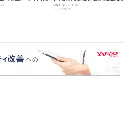
と反響
響「さしなこの絆に涙」「愛で溢れて
:14
2025.12.21 16:43
モデルプレス
る」