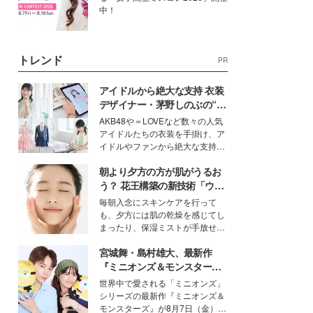
中！
トレンド
PR
アイドルから絶大な支持 衣装
デザイナー・茅野しのぶの“可
愛い”を作る美学＜「シチズン
AKB48や＝LOVEなど数々の人気
クロスシー」インタビュー＞
アイドルたちの衣装を手掛け、ア
イドルやファンから絶大な支持を
得る、株式会社オサレカンパニー
朝より夕方の方が肌がうるお
取締役兼クリエイティブディレク
ター・茅野しのぶ。一人ひとりの
う？ 花王構築の新技術「ウォ
個性に寄り添い、魅力を引き出す
ーターキャプチャリングスキ
毎朝入念にスキンケアを行って
衣装作りは、多くの女性たちに勇
ン（捕水肌）」がスキンケア
も、夕方には肌の乾燥を感じてし
気と自信を与え続けている。
の常識を変える予感
まったり、保湿ミストが手放せな
いという読者も多いのでは？そん
宮城舞・島村雄大、最新作
な美容の常識を大きく変える可能
性を秘めた、革新的な「Water
『ミニオンズ＆モンスター
Capturing Skin（ウォーターキャ
ズ』の魅力熱弁 ハチャメチャ
世界中で愛される「ミニオンズ」
プチャリングスキン：捕水肌）」
だけじゃない“友情と絆”に感
シリーズの最新作『ミニオンズ＆
技術を、花王が構築した。
動
モンスターズ』が8月7日（金）に