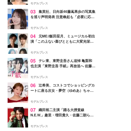
モデルプレス
03
集英社、日向坂46藤嶌果歩の写真集
を巡り声明発表 注意喚起も「必要に応じ
て法的措置を含む対応を検討」
モデルプレス
04
元ME:I飯田栞月、ミュージカル初出
演「この上ない喜びとともに大変光栄」
4年ぶり上演「ファントム」城田優らキ
ャスト発表
モデルプレス
05
テレ東、東野圭吾さん追悼 亀梨和
也主演「東野圭吾 手紙」再放送へ 佐藤隆
太・本田翼・中村倫也ら出演
モデルプレス
06
辻希美、コストコでショッピングカ
ートに座る次女・夢空（ゆめあ）ちゃん
の姿公開「乗りこなしてる感じが可愛す
ぎ」「成長を感じる」の声
モデルプレス
07
織田裕二主演「踊る大捜査線
N.E.W.」趣里・増田貴久・佐藤二朗ら新
メンバー紹介映像解禁 各キャラクター象
徴する“謎のキーワード”も
モデルプレス