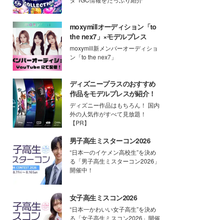
moxymillオーディション「to
the nex7」×モデルプレス
moxymill新メンバーオーディショ
ン「to the nex7」
ディズニープラスのおすすめ
作品をモデルプレスが紹介！
ディズニー作品はもちろん！ 国内
外の人気作がすべて見放題！
【PR】
男子高生ミスターコン2026
“日本一のイケメン高校生”を決め
る「男子高生ミスターコン2026」
開催中！
女子高生ミスコン2026
“日本一かわいい女子高生”を決め
る「女子高生ミスコン2026」開催