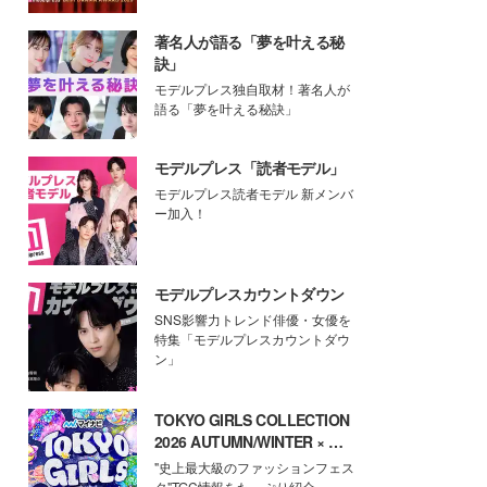
著名人が語る「夢を叶える秘
訣」
モデルプレス独自取材！著名人が
語る「夢を叶える秘訣」
モデルプレス「読者モデル」
モデルプレス読者モデル 新メンバ
ー加入！
モデルプレスカウントダウン
SNS影響力トレンド俳優・女優を
特集「モデルプレスカウントダウ
ン」
TOKYO GIRLS COLLECTION
2026 AUTUMN/WINTER × モ
デルプレス
"史上最大級のファッションフェス
タ"TGC情報をたっぷり紹介