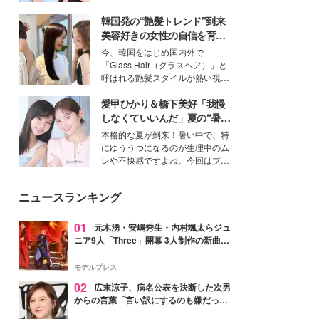
公開。モデルプレスでは、“大のミ
韓国発の“艶髪トレンド”到来
ニオン好き”という共通点を持つモ
デルの宮城舞と島村雄大の特別対
美容好きの女性の自信を育む
談をお届け！それぞれの視点か
「ヘアケア事情」って？
今、韓国をはじめ国内外で
ら、今作ならではの魅力や予想外
「Glass Hair（グラスヘア）」と
の感動をもたらす奥深いストーリ
呼ばれる艶髪スタイルが熱い視線
ーについて熱く語り合ってもらっ
を集めています。メイクやファッ
た。
愛甲ひかり＆橋下美好「我慢
ションの完成度を高めるベースと
して、“髪そのものの美しさ”に改
しなくていいんだ」夏の“暑さ
めて注目する人が増えている様
対策”の新しい選択肢とは？
本格的な夏が到来！暑い中で、特
子。今回は、そんな憧れの艶やか
にゆううつになるのが生理中のム
な髪を日常で叶える、美容好きの
レや不快感ですよね。今回はプラ
女性たちのヘアケア事情を紹介し
イベートでも仲良しで旅行好きな
ます。
モデル・愛甲ひかりさんと橋下美
ニュースランキング
好さんを迎えて本音で女子会トー
ク。猛暑のお出かけを快適に過ご
すヒントや、2人が感動した夏の
01
元木湧・安嶋秀生・内村颯太らジュ
生理の新常識にも迫りました。
ニア9人「Three」開幕 3人制作の新曲＆
手描きセットに込めた想い「もっと前に
進んで夢を掴みたい」【ゲネプロレポ】
モデルプレス
02
広末涼子、病名公表を決断した次男
からの言葉「言い訳にするのも嫌だっ
た」「言うべきか迷った」