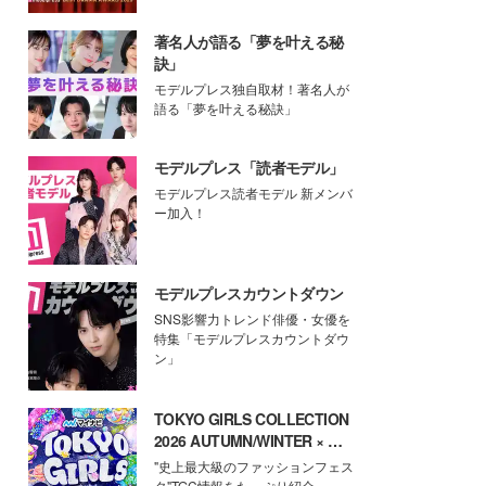
著名人が語る「夢を叶える秘
訣」
モデルプレス独自取材！著名人が
語る「夢を叶える秘訣」
モデルプレス「読者モデル」
モデルプレス読者モデル 新メンバ
ー加入！
モデルプレスカウントダウン
SNS影響力トレンド俳優・女優を
特集「モデルプレスカウントダウ
ン」
TOKYO GIRLS COLLECTION
2026 AUTUMN/WINTER × モ
デルプレス
"史上最大級のファッションフェス
タ"TGC情報をたっぷり紹介