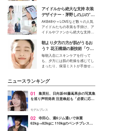
を集めています。メイクやファッ
アイドルから絶大な支持 衣装
ションの完成度を高めるベースと
して、“髪そのものの美しさ”に改
デザイナー・茅野しのぶの“可
めて注目する人が増えている様
愛い”を作る美学＜「シチズン
AKB48や＝LOVEなど数々の人気
子。今回は、そんな憧れの艶やか
クロスシー」インタビュー＞
アイドルたちの衣装を手掛け、ア
な髪を日常で叶える、美容好きの
イドルやファンから絶大な支持を
女性たちのヘアケア事情を紹介し
得る、株式会社オサレカンパニー
ます。
朝より夕方の方が肌がうるお
取締役兼クリエイティブディレク
ター・茅野しのぶ。一人ひとりの
う？ 花王構築の新技術「ウォ
個性に寄り添い、魅力を引き出す
ーターキャプチャリングスキ
毎朝入念にスキンケアを行って
衣装作りは、多くの女性たちに勇
ン（捕水肌）」がスキンケア
も、夕方には肌の乾燥を感じてし
気と自信を与え続けている。
の常識を変える予感
まったり、保湿ミストが手放せな
いという読者も多いのでは？そん
な美容の常識を大きく変える可能
ニュースランキング
性を秘めた、革新的な「Water
Capturing Skin（ウォーターキャ
プチャリングスキン：捕水肌）」
01
集英社、日向坂46藤嶌果歩の写真集
技術を、花王が構築した。
を巡り声明発表 注意喚起も「必要に応じ
て法的措置を含む対応を検討」
モデルプレス
02
寺田心、週6ジム通いで体重
62kg→82kgに 110kgのベンチプレス持
ち上げる姿披露「胸板の厚みすごい」