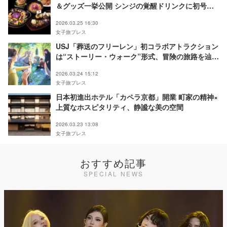
＆グッズ一挙公開 シンジの覚醒ドリンクに初号機
ソフト
2026.03.25 16:30
女子旅プレス
USJ「葬送のフリーレン」初コラボアトラクション
は“ストーリー・ウォーク”形式、冒険の旅路を辿る
新体験
2026.03.24 15:12
女子旅プレス
⽇本初進出ホテル「カペラ京都」開業 町家の精神×
上質なホスピタリティ、静謐な美の空間
2026.03.23 13:08
女子旅プレス
おすすめ記事
SPECIAL NEWS