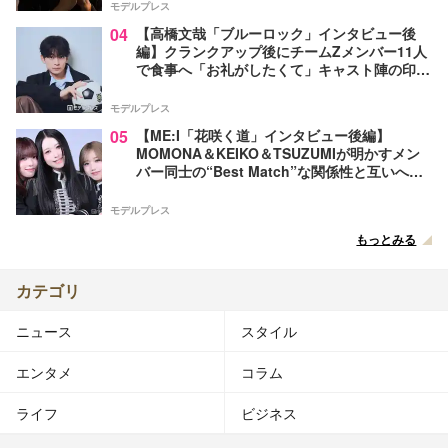
モデルプレス
04
【高橋文哉「ブルーロック」インタビュー後
編】クランクアップ後にチームZメンバー11人
で食事へ「お礼がしたくて」キャスト陣の印象
＆ムードメーカー明かす
モデルプレス
05
【ME:I「花咲く道」インタビュー後編】
MOMONA＆KEIKO＆TSUZUMIが明かすメン
バー同士の“Best Match”な関係性と互いへの
感謝 3年目を迎えたグループは「結束感が強ま
っている」
モデルプレス
もっとみる
カテゴリ
ニュース
スタイル
エンタメ
コラム
ライフ
ビジネス