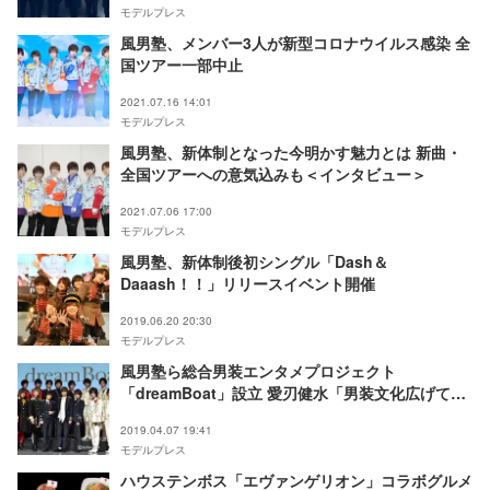
モデルプレス
風男塾、メンバー3人が新型コロナウイルス感染 全
国ツアー一部中止
2021.07.16 14:01
モデルプレス
風男塾、新体制となった今明かす魅力とは 新曲・
全国ツアーへの意気込みも＜インタビュー＞
2021.07.06 17:00
モデルプレス
風男塾、新体制後初シングル「Dash＆
Daaash！！」リリースイベント開催
2019.06.20 20:30
モデルプレス
風男塾ら総合男装エンタメプロジェクト
「dreamBoat」設立 愛刃健水「男装文化広げてい
きたい」
2019.04.07 19:41
モデルプレス
ハウステンボス「エヴァンゲリオン」コラボグルメ