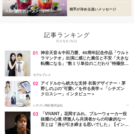
相手が冷める追いメッセージ
スタバ新作フローズンティー
記事ランキング
RANKING
01
神谷天音＆中田乃愛、60周年記念作品「ウルト
ラマンテオ」出演に感じた責任と不安「大きな
転機になる」“数ミリ単位のこだわり”特撮技術
に圧倒【インタビュー】
モデルプレス
02
アイドルから絶大な支持 衣装デザイナー・茅
野しのぶの“可愛い”を作る美学＜「シチズン
クロスシー」インタビュー＞
シチズン時計株式会社
PR
03
「VIVANT」花岡すみれ、ブルーウォーカー役
抜擢の心境 堺雅人ら共演者からの印象的な一
言とは「身が引き締まる思いでした」【インタ
ビュー】