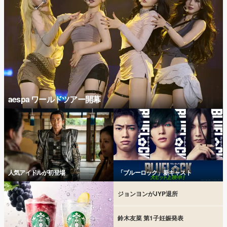
aespa ワールドツアー開幕
人気アイドルが初登場
「ブルーロック」新キャスト
ジョンヨンがJYP退所
鈴木友菜 第1子妊娠発表