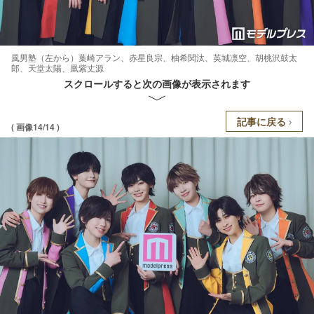
風男塾（左から）葉崎アラン、赤星良宗、柚希関汰、英城凛空、胡桃沢鼓太
郎、天堂太陽、凰紫丈源
スクロールすると次の画像が表示されます
記事に戻る
( 画像14/14 )