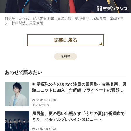
風男塾（左から）胡桃沢鼓太郎、凰紫丈源、英城凛空、赤星良宗、葉崎アラ
ン、柚希関汰、天堂太陽
記事に戻る
風男塾
あわせて読みたい
神尾楓珠のものまねで注目の風男塾・赤星良宗、男
装ユニットに加入した経緯 プライベートの素顔明
かす＜モデルプレスインタビュー＞
2023.05.07 10:00
モデルプレス
風男塾、夏の思い出明かす「今年の夏は1番満喫で
きた」＜モデルプレスインタビュー＞
2021.09.29 15:48