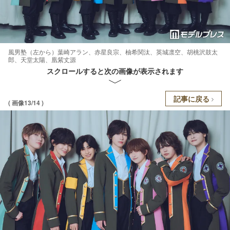
風男塾（左から）葉崎アラン、赤星良宗、柚希関汰、英城凛空、胡桃沢鼓太
郎、天堂太陽、凰紫丈源
スクロールすると次の画像が表示されます
記事に戻る
( 画像13/14 )