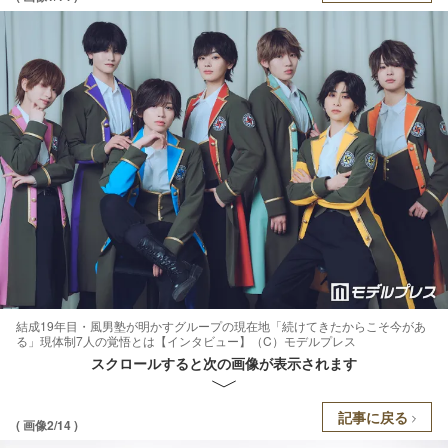
結成19年目・風男塾が明かすグループの現在地「続けてきたからこそ今があ
る」現体制7人の覚悟とは【インタビュー】（C）モデルプレス
スクロールすると次の画像が表示されます
記事に戻る
( 画像2/14 )