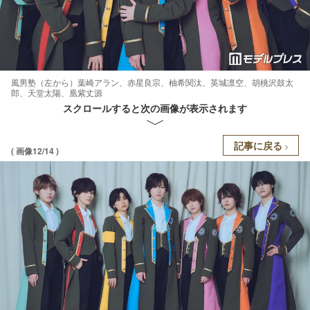
風男塾（左から）葉崎アラン、赤星良宗、柚希関汰、英城凛空、胡桃沢鼓太
郎、天堂太陽、凰紫丈源
スクロールすると次の画像が表示されます
記事に戻る
( 画像12/14 )