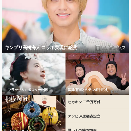
キンプリ高橋海人 コラボ実現に感激
「ブラッサム」ポスター公開
深澤 有田とのテンポ手応え
ヒカキン 二千万寄付
アソビ 米国拠点設立
賢い人の特徴20個