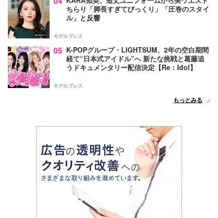
04
ちらり「脚長すぎてびっくり」「圧巻のスタイ
ル」と反響
モデルプレス
05
K-POPグループ・LIGHTSUM、2年の空白期間
経て“日本式アイドル”へ 新たな挑戦と葛藤追
うドキュメンタリー配信決定【Re：Idol】
モデルプレス
もっとみる