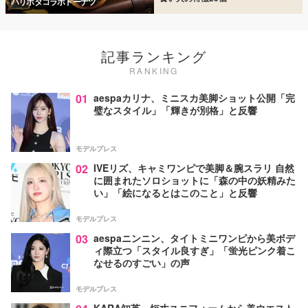
ハリポタコラボドーナツ
記事ランキング
RANKING
01
aespaカリナ、ミニスカ美脚ショット公開「完
璧なスタイル」「輝きが別格」と反響
モデルプレス
02
IVEリズ、キャミワンピで美脚＆腕スラリ 自然
に囲まれたソロショットに「森の中の妖精みた
い」「絵になるとはこのこと」と反響
モデルプレス
03
aespaニンニン、タイトミニワンピから美ボデ
ィ際立つ「スタイル良すぎ」「蛍光ピンク着こ
なせるのすごい」の声
モデルプレス
KARA知英、短丈ユニフォームから美ウエスト