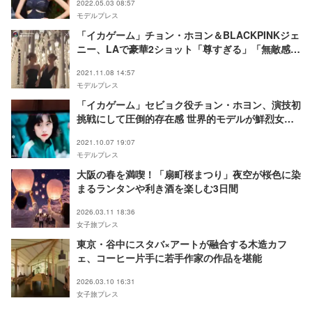
2022.05.03 08:57
モデルプレス
「イカゲーム」チョン・ホヨン＆BLACKPINKジェ
ニー、LAで豪華2ショット「尊すぎる」「無敵感が
すごい」
2021.11.08 14:57
モデルプレス
「イカゲーム」セビョク役チョン・ホヨン、演技初
挑戦にして圧倒的存在感 世界的モデルが鮮烈女優
デビュー＜プロフィール＞
2021.10.07 19:07
モデルプレス
大阪の春を満喫！「扇町桜まつり」夜空が桜色に染
まるランタンや利き酒を楽しむ3日間
2026.03.11 18:36
女子旅プレス
東京・谷中にスタバ×アートが融合する木造カフ
ェ、コーヒー片手に若手作家の作品を堪能
2026.03.10 16:31
女子旅プレス