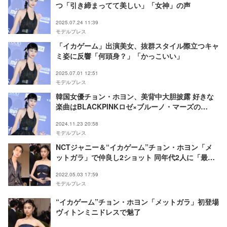
つ「引き締まってて美しい」「女神」の声
2025.07.24 11:39
モデルプレス
「イカゲーム」出演美女、抜群スタイル際立つキャ
ミ姿に反響「何頭身？」「かっこいい」
2025.07.01 12:51
モデルプレス
韓国女優チョン・ホヨン、美背中大胆披露 好きな
楽曲はBLACKPINKロゼ×ブルーノ・マーズの
「APT.」ステージの感想は？【2024 MAMA
2024.11.23 20:58
AWARDS DAY2】
モデルプレス
NCTジャニー＆“イカゲーム”チョン・ホヨン「メ
ットガラ」で仲良し2ショット 同年代2人に「最
強」の声
2022.05.03 17:59
モデルプレス
“イカゲーム”チョン・ホヨン「メットガラ」初登場
ヴィトンミニドレスで魅了