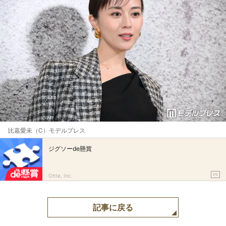
比嘉愛未（C）モデルプレス
ジグソーde懸賞
PR
Ohte, Inc.
記事に戻る