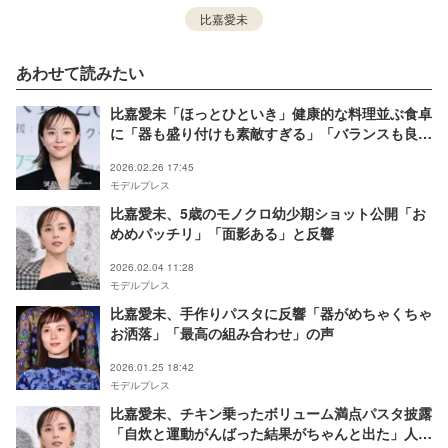
比嘉愛未
あわせて読みたい
比嘉愛未「ほっとひといき」健康的な料理並ぶ食卓
に「器も盛り付けも素敵すぎる」「バランスも良く
て理想のご飯」の声
2026.02.26 17:45
モデルプレス
比嘉愛未、5歳のモノクロ幼少期ショット公開「お
めめパッチリ」「面影ある」と反響
2026.02.04 11:28
モデルプレス
比嘉愛未、手作りパスタに反響「器がめちゃくちゃ
お洒落」「最高の組み合わせ」の声
2026.01.25 18:42
モデルプレス
比嘉愛未、チキン乗ったボリューム満点パスタ披露
「自炊と運動がんばった結果がちゃんと出た」人間