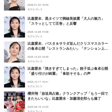
ドック結果明かす
2026.01.22 18:05
モデルプレス
比嘉愛未、黒タイツで脚線美披露「大人の魅力」
「スラッとしてて圧巻」と反響
2025.12.28 15:58
モデルプレス
比嘉愛未、パスタ＆サラダ並んだクリスマスカラー
の食卓公開「レストランみたい」「テンション上が
る」の声
2025.12.23 19:49
モデルプレス
比嘉愛未「焼きすぎてしまった」餃子並ぶ食卓公開
「盛り付けが綺麗」「食欲そそる」の声
2025.10.17 19:41
モデルプレス
櫻井翔「放送局占拠」クランクアップ「もう一回で
きたらいいな」比嘉愛未・加藤清史郎らも撮了
2025.09.19 12:00
モデルプレス