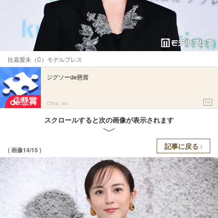
比嘉愛未（C）モデルプレス
ジグソーde懸賞
PR
Ohte, Inc.
スクロールすると次の画像が表示されます
記事に戻る
( 画像14/15 )