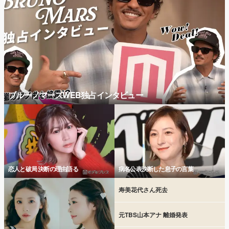
ブルーノマーズWEB独占インタビュー
恋人と破局 決断の理由語る
病名公表決断した息子の言葉
寿美花代さん死去
元TBS山本アナ 離婚発表