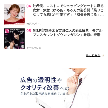
04
辻希美、コストコでショッピングカートに座る
次女・夢空（ゆめあ）ちゃんの姿公開「乗りこ
なしてる感じが可愛すぎ」「成長を感じる」の
声
モデルプレス
05
M!LK曽野舜太＆吉田仁人の表紙解禁「モデル
プレスカウントダウンマガジン」巻頭に登場
モデルプレス
もっとみる