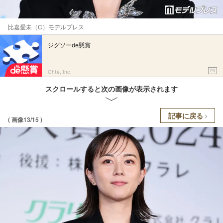
比嘉愛未（C）モデルプレス
ジグソーde懸賞
PR
Ohte, Inc.
スクロールすると次の画像が表示されます
記事に戻る
( 画像13/15 )