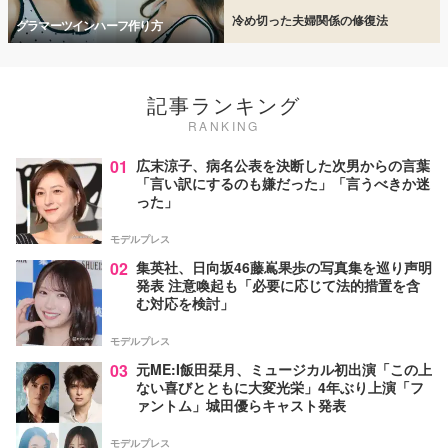
冷め切った夫婦関係の修復法
グラマーツインハーフ作り方
記事ランキング
RANKING
01
広末涼子、病名公表を決断した次男からの言葉
「言い訳にするのも嫌だった」「言うべきか迷
った」
モデルプレス
02
集英社、日向坂46藤嶌果歩の写真集を巡り声明
発表 注意喚起も「必要に応じて法的措置を含
む対応を検討」
モデルプレス
03
元ME:I飯田栞月、ミュージカル初出演「この上
ない喜びとともに大変光栄」4年ぶり上演「フ
ァントム」城田優らキャスト発表
モデルプレス