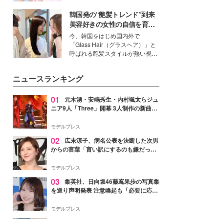
イベートでも仲良しで旅行好きな
韓国発の“艶髪トレンド”到来
モデル・愛甲ひかりさんと橋下美
好さんを迎えて本音で女子会トー
美容好きの女性の自信を育む
ク。猛暑のお出かけを快適に過ご
「ヘアケア事情」って？
今、韓国をはじめ国内外で
すヒントや、2人が感動した夏の
「Glass Hair（グラスヘア）」と
生理の新常識にも迫りました。
呼ばれる艶髪スタイルが熱い視線
を集めています。メイクやファッ
ションの完成度を高めるベースと
ニュースランキング
して、“髪そのものの美しさ”に改
めて注目する人が増えている様
子。今回は、そんな憧れの艶やか
01
元木湧・安嶋秀生・内村颯太らジュ
な髪を日常で叶える、美容好きの
ニア9人「Three」開幕 3人制作の新曲＆
女性たちのヘアケア事情を紹介し
手描きセットに込めた想い「もっと前に
ます。
進んで夢を掴みたい」【ゲネプロレポ】
モデルプレス
02
広末涼子、病名公表を決断した次男
からの言葉「言い訳にするのも嫌だっ
た」「言うべきか迷った」
モデルプレス
03
集英社、日向坂46藤嶌果歩の写真集
を巡り声明発表 注意喚起も「必要に応じ
て法的措置を含む対応を検討」
モデルプレス