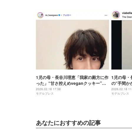
1児の母・長谷川理恵「我家の殿方に作
1児の母・
った」“甘さ控えめveganクッキー”製
の“手間か
作動画公開「健康的」「いくらでも食
すごい」「
2026.02.18 17:38
2026.02.18 11
モデルプレス
モデルプレス
べられそう」と反響
あなたにおすすめの記事