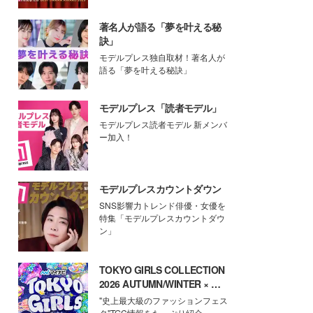
著名人が語る「夢を叶える秘
訣」
モデルプレス独自取材！著名人が
語る「夢を叶える秘訣」
モデルプレス「読者モデル」
モデルプレス読者モデル 新メンバ
ー加入！
モデルプレスカウントダウン
SNS影響力トレンド俳優・女優を
特集「モデルプレスカウントダウ
ン」
TOKYO GIRLS COLLECTION
2026 AUTUMN/WINTER × モ
デルプレス
"史上最大級のファッションフェス
タ"TGC情報をたっぷり紹介