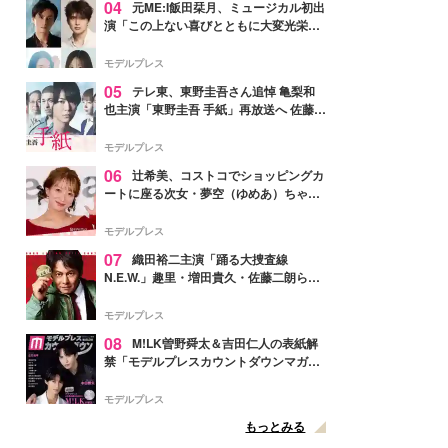
04
元ME:I飯田栞月、ミュージカル初出
演「この上ない喜びとともに大変光栄」
4年ぶり上演「ファントム」城田優らキ
ャスト発表
モデルプレス
05
テレ東、東野圭吾さん追悼 亀梨和
也主演「東野圭吾 手紙」再放送へ 佐藤隆
太・本田翼・中村倫也ら出演
モデルプレス
06
辻希美、コストコでショッピングカ
ートに座る次女・夢空（ゆめあ）ちゃん
の姿公開「乗りこなしてる感じが可愛す
ぎ」「成長を感じる」の声
モデルプレス
07
織田裕二主演「踊る大捜査線
N.E.W.」趣里・増田貴久・佐藤二朗ら新
メンバー紹介映像解禁 各キャラクター象
徴する“謎のキーワード”も
モデルプレス
08
M!LK曽野舜太＆吉田仁人の表紙解
禁「モデルプレスカウントダウンマガジ
ン」巻頭に登場
モデルプレス
もっとみる