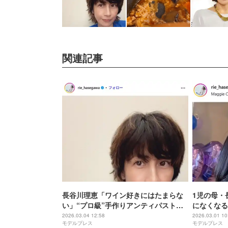
関連記事
長谷川理恵「ワイン好きにはたまらな
1児の母・
い」“プロ級”手作りアンティパストが
になくなる
話題「お店の品かと」「美味しいに間
「お弁当に
2026.03.04 12:58
2026.03.01 10
モデルプレス
モデルプレス
違いない」の声
「お肉のこ