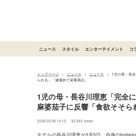
ニュース
スタイル
エンターテイメント
コ
トップページ
ニュース
ニュース
1児の母・長
>
>
>
られる」「健康的で栄養満点」
1児の母・長谷川理恵「完全
麻婆茄子に反響「食欲そそら
2026.03.06 14:15
32,543
views
モデルの長谷川理恵が3月5日、自身のInsta