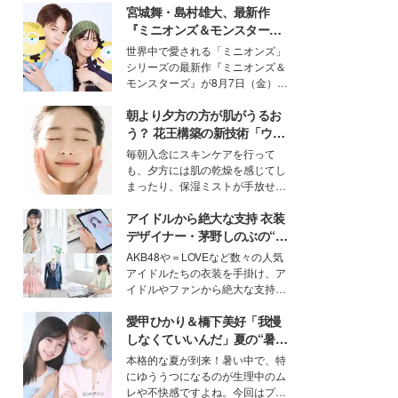
宮城舞・島村雄大、最新作
『ミニオンズ＆モンスター
ズ』の魅力熱弁 ハチャメチャ
世界中で愛される「ミニオンズ」
だけじゃない“友情と絆”に感
シリーズの最新作『ミニオンズ＆
動
モンスターズ』が8月7日（金）に
公開。モデルプレスでは、“大のミ
朝より夕方の方が肌がうるお
ニオン好き”という共通点を持つモ
デルの宮城舞と島村雄大の特別対
う？ 花王構築の新技術「ウォ
談をお届け！それぞれの視点か
ーターキャプチャリングスキ
毎朝入念にスキンケアを行って
ら、今作ならではの魅力や予想外
ン（捕水肌）」がスキンケア
も、夕方には肌の乾燥を感じてし
の感動をもたらす奥深いストーリ
の常識を変える予感
まったり、保湿ミストが手放せな
ーについて熱く語り合ってもらっ
いという読者も多いのでは？そん
た。
アイドルから絶大な支持 衣装
な美容の常識を大きく変える可能
性を秘めた、革新的な「Water
デザイナー・茅野しのぶの“可
Capturing Skin（ウォーターキャ
愛い”を作る美学＜「シチズン
AKB48や＝LOVEなど数々の人気
プチャリングスキン：捕水肌）」
クロスシー」インタビュー＞
アイドルたちの衣装を手掛け、ア
技術を、花王が構築した。
イドルやファンから絶大な支持を
得る、株式会社オサレカンパニー
愛甲ひかり＆橋下美好「我慢
取締役兼クリエイティブディレク
ター・茅野しのぶ。一人ひとりの
しなくていいんだ」夏の“暑さ
個性に寄り添い、魅力を引き出す
対策”の新しい選択肢とは？
本格的な夏が到来！暑い中で、特
衣装作りは、多くの女性たちに勇
にゆううつになるのが生理中のム
気と自信を与え続けている。
レや不快感ですよね。今回はプラ