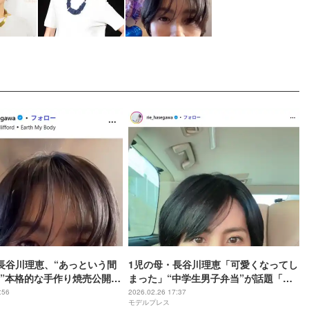
長谷川理恵、“あっという間
1児の母・長谷川理恵「可愛くなってし
”本格的な手作り焼売公開
まった」“中学生男子弁当”が話題「お
入ってたら嬉しすぎる」
茶目で素敵」「愛情たっぷり」
:56
2026.02.26 17:37
モデルプレス
だわりも参考になる」の声