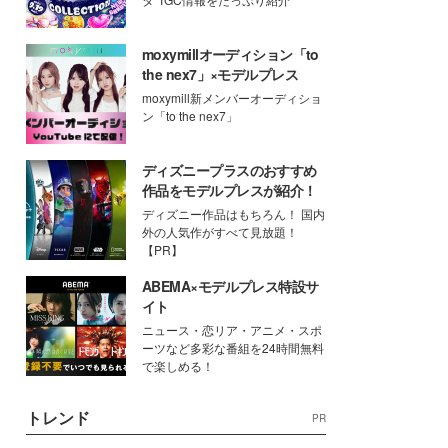
moxymillオーディション「to
the nex7」×モデルプレス
moxymill新メンバーオーディショ
ン「to the nex7」
ディズニープラスのおすすめ
作品をモデルプレスが紹介！
ディズニー作品はもちろん！ 国内
外の人気作がすべて見放題！
【PR】
ABEMA×モデルプレス特設サ
イト
ニュース・恋リア・アニメ・スポ
ーツなど多彩な番組を24時間無料
で楽しめる！
トレンド
PR