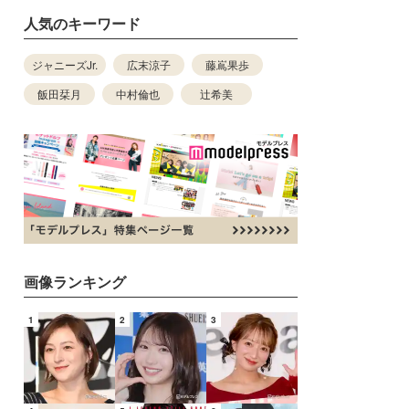
人気のキーワード
ジャニーズJr.
広末涼子
藤嶌果歩
飯田栞月
中村倫也
辻希美
画像ランキング
1
2
3