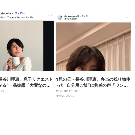
長谷川理恵、息子リクエスト
1児の母・長谷川理恵、弁当の残り物使
かる”一品披露「大変なのに
った“自分用ご飯”に共感の声「ワンプ
本格的」と反響
レートなのがリアル」「ママあるあ
:29
2026.02.13 16:56
モデルプレス
る」