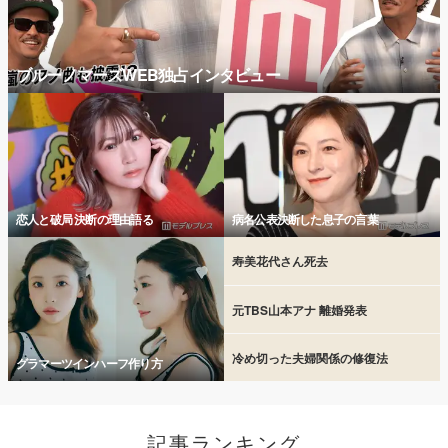
ブルーノマーズWEB独占インタビュー
恋人と破局 決断の理由語る
病名公表決断した息子の言葉
寿美花代さん死去
元TBS山本アナ 離婚発表
冷め切った夫婦関係の修復法
グラマーツインハーフ作り方
記事ランキング