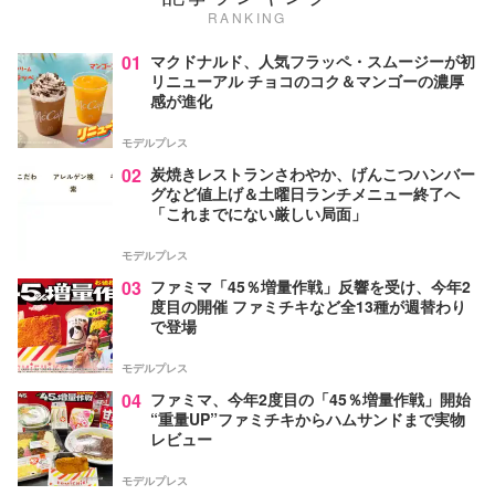
RANKING
01
マクドナルド、人気フラッペ・スムージーが初
リニューアル チョコのコク＆マンゴーの濃厚
感が進化
モデルプレス
02
炭焼きレストランさわやか、げんこつハンバー
グなど値上げ＆土曜日ランチメニュー終了へ
「これまでにない厳しい局面」
モデルプレス
03
ファミマ「45％増量作戦」反響を受け、今年2
度目の開催 ファミチキなど全13種が週替わり
で登場
モデルプレス
04
ファミマ、今年2度目の「45％増量作戦」開始
“重量UP”ファミチキからハムサンドまで実物
レビュー
モデルプレス