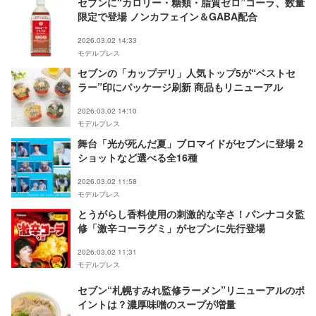
セブンに“カロリー・糖類・脂質ゼロ”コーラ、数量
限定で登場 ノンカフェイン＆GABA配合
2026.03.02 14:33
モデルプレス
セブンの「カップデリ」人気トップ5が“ベストセ
ラー”印にパッケージ刷新 商品もリニューアル
2026.03.02 14:10
モデルプレス
舞台「光が死んだ夏」ブロマイドがセブンに登場 2
ショットなど選べる全16種
2026.03.02 11:58
モデルプレス
とうがらし香料使用の刺激的な辛さ！パンナコタ監
修「激辛コーラグミ」がセブンに先行登場
2026.03.02 11:31
モデルプレス
セブン“札幌すみれ監修ラーメン”リニューアルのポ
イントは？濃厚味噌のスープが増量