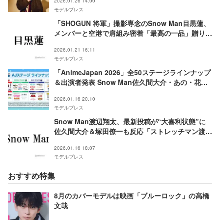
2026.01.26 14:00
モデルプレス
「SHOGUN 将軍」撮影専念のSnow Man目黒蓮、
メンバーと空港で肩組み密着「最高の一品」贈り物
公開で反響殺到「最強のグループ」「想いが詰まっ
2026.01.21 16:11
てて素敵」
モデルプレス
「AnimeJapan 2026」全50ステージラインナップ
＆出演者発表 Snow Man佐久間大介・あの・花江
夏樹ら
2026.01.16 20:10
モデルプレス
Snow Man渡辺翔太、最新投稿が“大喜利状態”に
佐久間大介＆塚田僚一も反応「ストレッチマン渡
辺」「イマクニさん」
2026.01.16 18:07
モデルプレス
おすすめ特集
8月のカバーモデルは映画「ブルーロック」の高橋
文哉