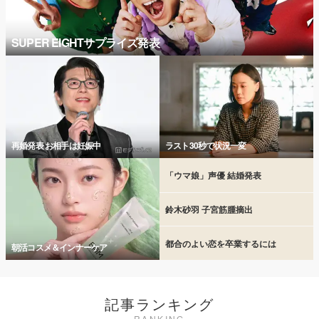
SUPER EIGHTサプライズ発表
再婚発表 お相手は妊娠中
ラスト30秒で状況一変
「ウマ娘」声優 結婚発表
鈴木砂羽 子宮筋腫摘出
都合のよい恋を卒業するには
朝活コスメ＆インナーケア
記事ランキング
RANKING