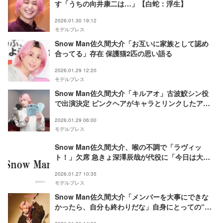
す「うちの向井康二は…」【白蛇：浮生】
2026.01.30 19:12
モデルプレス
Snow Man佐久間大介「お互いに家族として認め
合ってる」存在 保護猫2匹の思い語る
2026.01.29 12:20
モデルプレス
Snow Man佐久間大介「キルアオ」古波鮫シン役
で出演決定 ピンクヘアがキャラとリンクしたアフ
レコ姿も
2026.01.29 06:00
モデルプレス
Snow Man佐久間大介、喉の不調で「ラヴィッ
ト！」欠席 急きょ深澤辰哉が代役に「今日は大事
をとって」
2026.01.27 10:35
モデルプレス
Snow Man佐久間大介「メンバーを大事にできな
かったら、自分も終わりだな」自身にとっての“ス
ペシャルな存在”明かす