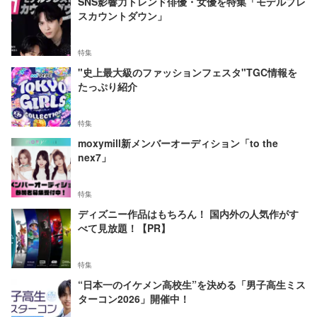
SNS影響力トレンド俳優・女優を特集「モデルプレ
スカウントダウン」
特集
"史上最大級のファッションフェスタ"TGC情報を
たっぷり紹介
特集
moxymill新メンバーオーディション「to the
nex7」
特集
ディズニー作品はもちろん！ 国内外の人気作がす
べて見放題！【PR】
特集
“日本一のイケメン高校生”を決める「男子高生ミス
ターコン2026」開催中！