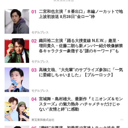
01
二宮和也主演「８番出口」本編ノーカットで地
上波初放送 8月28日“金ロー”枠
モデルプレス
02
織田裕二主演「踊る大捜査線 N.E.W.」趣里・
増田貴久・佐藤二朗ら新メンバー紹介映像解禁
各キャラクター象徴する“謎のキーワード”も
モデルプレス
03
高橋文哉、“大先輩”のサプライズ参加に「一気
に委縮しちゃいました」【ブルーロック】
モデルプレス
04
宮城舞・島村雄大、最新作『ミニオンズ＆モン
スターズ』の魅力熱弁 ハチャメチャだけじゃ
ない“友情と絆”に感動
東宝東和株式会社
PR
“蒙恬”志尊淳、初乗馬で高速トラック追走 馬