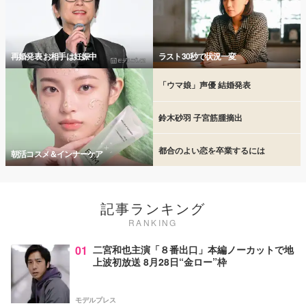
再婚発表 お相手は妊娠中
ラスト30秒で状況一変
「ウマ娘」声優 結婚発表
鈴木砂羽 子宮筋腫摘出
都合のよい恋を卒業するには
朝活コスメ＆インナーケア
記事ランキング
RANKING
01
二宮和也主演「８番出口」本編ノーカットで地
上波初放送 8月28日“金ロー”枠
モデルプレス