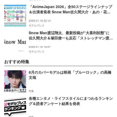
「AnimeJapan 2026」全50ステージラインナップ
＆出演者発表 Snow Man佐久間大介・あの・花江
夏樹ら
2026.01.16 20:10
モデルプレス
Snow Man渡辺翔太、最新投稿が“大喜利状態”に
佐久間大介＆塚田僚一も反応「ストレッチマン渡
辺」「イマクニさん」
2026.01.16 18:07
モデルプレス
おすすめ特集
8月のカバーモデルは映画「ブルーロック」の高橋
文哉
特集
各種エンタメ・ライフスタイルにまつわるランキン
グ＆読者アンケート結果を発表