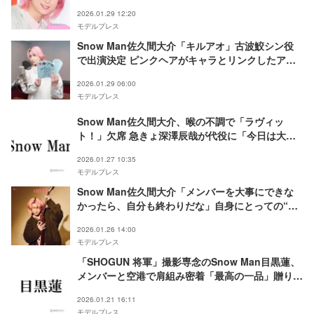
2026.01.29 12:20
モデルプレス
Snow Man佐久間大介「キルアオ」古波鮫シン役
で出演決定 ピンクヘアがキャラとリンクしたアフ
レコ姿も
2026.01.29 06:00
モデルプレス
Snow Man佐久間大介、喉の不調で「ラヴィッ
ト！」欠席 急きょ深澤辰哉が代役に「今日は大事
をとって」
2026.01.27 10:35
モデルプレス
Snow Man佐久間大介「メンバーを大事にできな
かったら、自分も終わりだな」自身にとっての“ス
ペシャルな存在”明かす
2026.01.26 14:00
モデルプレス
「SHOGUN 将軍」撮影専念のSnow Man目黒蓮、
メンバーと空港で肩組み密着「最高の一品」贈り物
公開で反響殺到「最強のグループ」「想いが詰まっ
2026.01.21 16:11
てて素敵」
モデルプレス