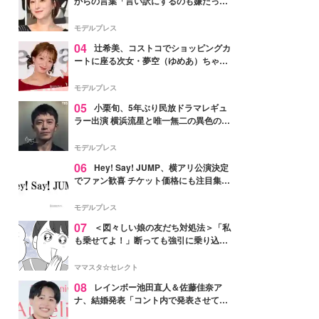
からの言葉「言い訳にするのも嫌だっ
た」「言うべきか迷った」
モデルプレス
04
辻希美、コストコでショッピングカ
ートに座る次女・夢空（ゆめあ）ちゃん
の姿公開「乗りこなしてる感じが可愛す
ぎ」「成長を感じる」の声
モデルプレス
05
小栗旬、5年ぶり民放ドラマレギュ
ラー出演 横浜流星と唯一無二の異色のバ
ディで初共演【LOST10】
モデルプレス
06
Hey! Say! JUMP、横アリ公演決定
でファン歓喜 チケット価格にも注目集ま
る「激アツ」「平成に戻ったみたい」
モデルプレス
07
＜図々しい娘の友だち対処法＞「私
も乗せてよ！」断っても強引に乗り込ん
でくる友だち【第1話まんが】
ママスタ☆セレクト
08
レインボー池田直人＆佐藤佳奈ア
ナ、結婚発表「コント内で発表させてい
ただきました」読売テレビ退社は生活拠