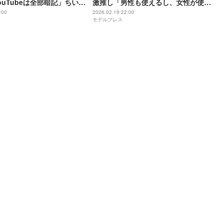
ouTubeは全部暗記」ちいか
激推し「男性も使えるし、女性が使っ
の徹底したグッズ集め「置
てもかっこいい」香り 周りと被らない
:00
2026.02.19 22:00
モデルプレス
っています」【モデルプレ
5本リピート・10年愛用など
ュー】