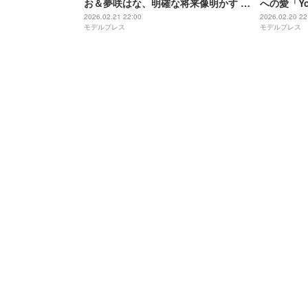
お＆夢咲はな、明確な将来像明かす 仲
への愛「Y
良くなった意外なきっかけは？【モデ
わ好き美女
2026.02.21 22:00
2026.02.20 22
モデルプレス
モデルプレス
ルプレスインタビュー】
き場所に困
スインタビ