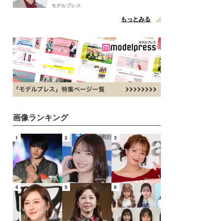
点変更のため
モデルプレス
もっとみる
画像ランキング
1
2
3
4
5
6