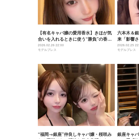
【有名キャバ嬢の愛用香水】きほが気
六本木＆銀
合いを入れるときに使う“勝負”の香り
来「影響さ
美女たちが韓国まで買いに行く・柔軟
夢まで【モ
2026.02.26 22:00
2026.02.25 22
モデルプレス
モデルプレス
剤と揃えているほどのお気に入りとは
“福岡→銀座”仲良しキャバ嬢・桜咲み
銀座キャバ