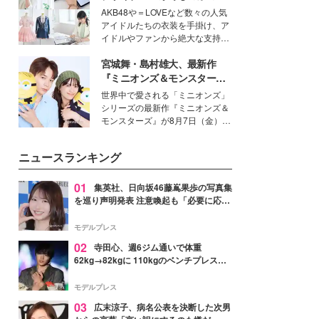
ク。猛暑のお出かけを快適に過ご
愛い”を作る美学＜「シチズン
AKB48や＝LOVEなど数々の人気
すヒントや、2人が感動した夏の
クロスシー」インタビュー＞
アイドルたちの衣装を手掛け、ア
生理の新常識にも迫りました。
イドルやファンから絶大な支持を
得る、株式会社オサレカンパニー
宮城舞・島村雄大、最新作
取締役兼クリエイティブディレク
ター・茅野しのぶ。一人ひとりの
『ミニオンズ＆モンスター
個性に寄り添い、魅力を引き出す
ズ』の魅力熱弁 ハチャメチャ
世界中で愛される「ミニオンズ」
衣装作りは、多くの女性たちに勇
だけじゃない“友情と絆”に感
シリーズの最新作『ミニオンズ＆
気と自信を与え続けている。
動
モンスターズ』が8月7日（金）に
公開。モデルプレスでは、“大のミ
ニオン好き”という共通点を持つモ
ニュースランキング
デルの宮城舞と島村雄大の特別対
談をお届け！それぞれの視点か
ら、今作ならではの魅力や予想外
01
集英社、日向坂46藤嶌果歩の写真集
の感動をもたらす奥深いストーリ
を巡り声明発表 注意喚起も「必要に応じ
ーについて熱く語り合ってもらっ
て法的措置を含む対応を検討」
た。
モデルプレス
02
寺田心、週6ジム通いで体重
62kg→82kgに 110kgのベンチプレス持
ち上げる姿披露「胸板の厚みすごい」
「かっこいい」と反響
モデルプレス
03
広末涼子、病名公表を決断した次男