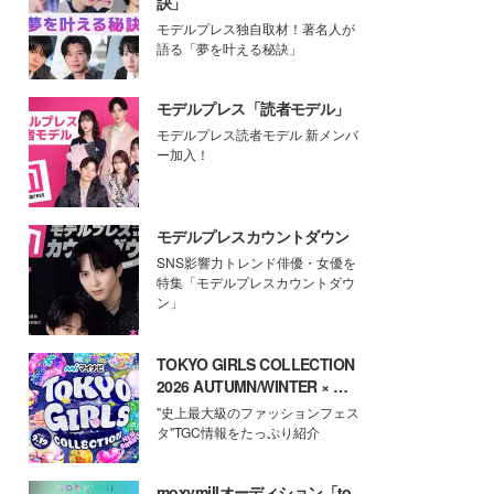
訣」
モデルプレス独自取材！著名人が
語る「夢を叶える秘訣」
モデルプレス「読者モデル」
モデルプレス読者モデル 新メンバ
ー加入！
モデルプレスカウントダウン
SNS影響力トレンド俳優・女優を
特集「モデルプレスカウントダウ
ン」
TOKYO GIRLS COLLECTION
2026 AUTUMN/WINTER × モ
デルプレス
"史上最大級のファッションフェス
タ"TGC情報をたっぷり紹介
moxymillオーディション「to