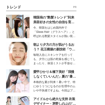
トレンド
PR
韓国発の“艶髪トレンド”到来
美容好きの女性の自信を育む
「ヘアケア事情」って？
今、韓国をはじめ国内外で
「Glass Hair（グラスヘア）」と
呼ばれる艶髪スタイルが熱い視線
を集めています。メイクやファッ
朝より夕方の方が肌がうるお
ションの完成度を高めるベースと
して、“髪そのものの美しさ”に改
う？ 花王構築の新技術「ウォ
めて注目する人が増えている様
ーターキャプチャリングスキ
毎朝入念にスキンケアを行って
子。今回は、そんな憧れの艶やか
ン（捕水肌）」がスキンケア
も、夕方には肌の乾燥を感じてし
な髪を日常で叶える、美容好きの
の常識を変える予感
まったり、保湿ミストが手放せな
女性たちのヘアケア事情を紹介し
いという読者も多いのでは？そん
ます。
愛甲ひかり＆橋下美好「我慢
な美容の常識を大きく変える可能
性を秘めた、革新的な「Water
しなくていいんだ」夏の“暑さ
Capturing Skin（ウォーターキャ
対策”の新しい選択肢とは？
本格的な夏が到来！暑い中で、特
プチャリングスキン：捕水肌）」
にゆううつになるのが生理中のム
技術を、花王が構築した。
レや不快感ですよね。今回はプラ
イベートでも仲良しで旅行好きな
アイドルから絶大な支持 衣装
モデル・愛甲ひかりさんと橋下美
好さんを迎えて本音で女子会トー
デザイナー・茅野しのぶの“可