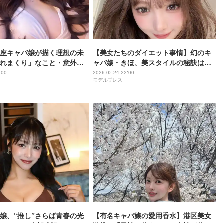
座キャバ嬢が描く理想の未
【美女たちのダイエット事情】幻のキ
れまくり」なこと・意外な
ャバ嬢・きほ、美スタイルの秘訣は食
デルプレスインタビュー】
事 "2週間で5キロ減”5分で作れるサラ
:00
2026.02.24 22:00
モデルプレス
ダ＆地元味噌レシピ
嬢、“推し”さらば青春の光
【有名キャバ嬢の愛用香水】港区美女