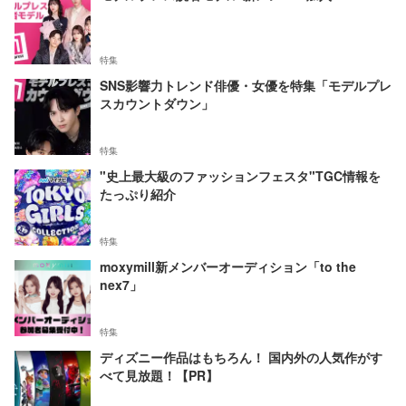
特集
SNS影響力トレンド俳優・女優を特集「モデルプレ
スカウントダウン」
特集
"史上最大級のファッションフェスタ"TGC情報を
たっぷり紹介
特集
moxymill新メンバーオーディション「to the
nex7」
特集
ディズニー作品はもちろん！ 国内外の人気作がす
べて見放題！【PR】