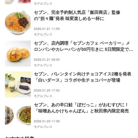
モデルプレス
セブン、完全予約制人気店「飯田商店」監修
の“担々麺”発表 味変楽しめる一杯に
2026.01.21 11:55
モデルプレス
セブン、店内調理「セブンカフェ ベーカリー」メ
ロンパンやカレーパンが30円引きに 5日間限定で全
国実施
2026.01.21 06:00
モデルプレス
セブン、バレンタイン向けチョコアイス2種を発表
「白いダース」コラボや生チョコバーが登場
2026.01.20 17:52
モデルプレス
セブン、あの辛口鮭「ぼだっこ」がおむすびに！
「味噌あんかけちゃんぽん」と秋田県内限定発売
2026.01.20 11:36
モデルプレス