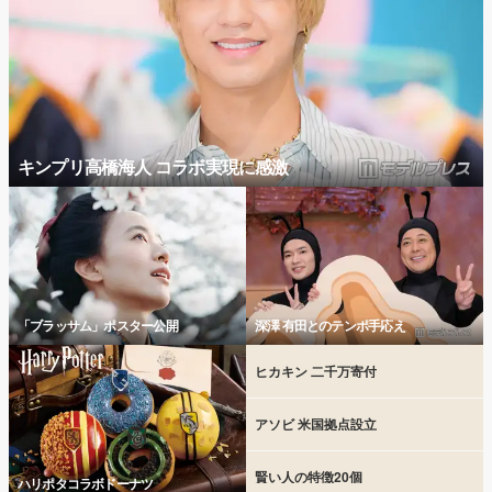
キンプリ高橋海人 コラボ実現に感激
「ブラッサム」ポスター公開
深澤 有田とのテンポ手応え
ヒカキン 二千万寄付
アソビ 米国拠点設立
賢い人の特徴20個
ハリポタコラボドーナツ