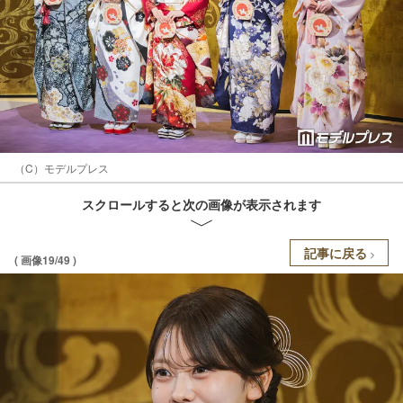
（C）モデルプレス
スクロールすると次の画像が表示されます
記事に戻る
( 画像19/49 )