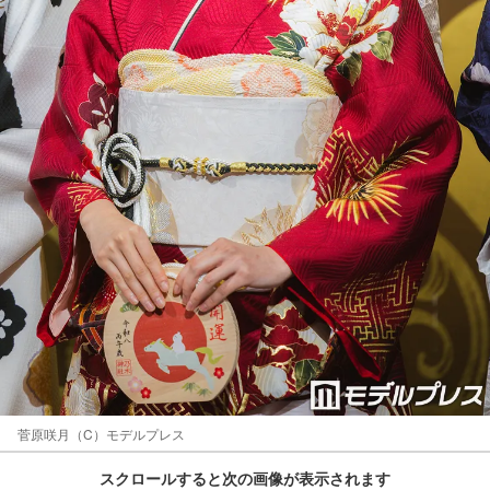
菅原咲月（C）モデルプレス
スクロールすると次の画像が表示されます