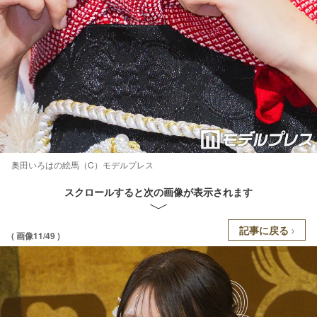
奥田いろはの絵馬（C）モデルプレス
スクロールすると次の画像が表示されます
記事に戻る
( 画像11/49 )