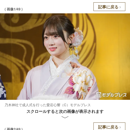
記事に戻る
( 画像1/49 )
乃木神社で成人式を行った愛宕心響（C）モデルプレス
スクロールすると次の画像が表示されます
記事に戻る
( 画像2/49 )