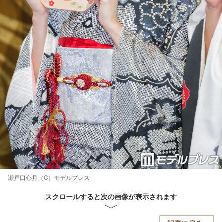
瀬戸口心月（C）モデルプレス
スクロールすると次の画像が表示されます