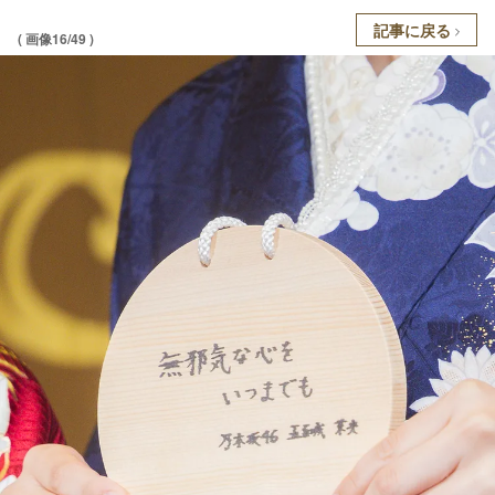
記事に戻る
( 画像16/49 )