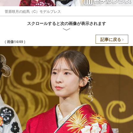
菅原咲月の絵馬（C）モデルプレス
スクロールすると次の画像が表示されます
記事に戻る
( 画像14/49 )