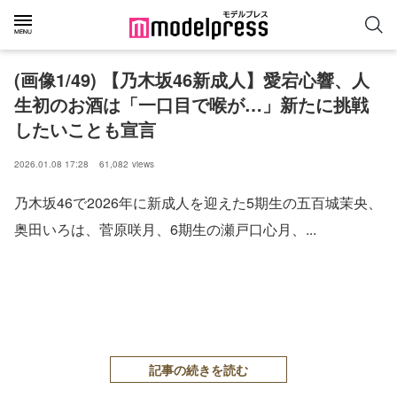
(画像1/49) 【乃木坂46新成人】愛宕心響、人
生初のお酒は「一口目で喉が…」新たに挑戦
したいことも宣言
2026.01.08 17:28
61,082
views
乃木坂46で2026年に新成人を迎えた5期生の五百城茉央、
奥田いろは、菅原咲月、6期生の瀬戸口心月、...
記事の続きを読む