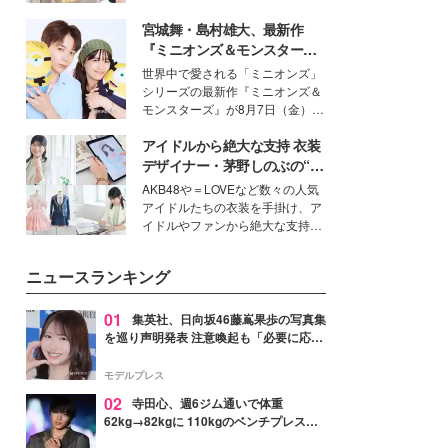
を集めています。メイクやファッ
宮城舞・島村雄大、最新作
ションの完成度を高めるベースと
して、“髪そのものの美しさ”に改
『ミニオンズ＆モンスター
めて注目する人が増えている様
ズ』の魅力熱弁 ハチャメチャ
世界中で愛される「ミニオンズ」
子。今回は、そんな憧れの艶やか
だけじゃない“友情と絆”に感
シリーズの最新作『ミニオンズ＆
な髪を日常で叶える、美容好きの
動
モンスターズ』が8月7日（金）に
女性たちのヘアケア事情を紹介し
公開。モデルプレスでは、“大のミ
ます。
アイドルから絶大な支持 衣装
ニオン好き”という共通点を持つモ
デルの宮城舞と島村雄大の特別対
デザイナー・茅野しのぶの“可
談をお届け！それぞれの視点か
愛い”を作る美学＜「シチズン
AKB48や＝LOVEなど数々の人気
ら、今作ならではの魅力や予想外
クロスシー」インタビュー＞
アイドルたちの衣装を手掛け、ア
の感動をもたらす奥深いストーリ
イドルやファンから絶大な支持を
ーについて熱く語り合ってもらっ
得る、株式会社オサレカンパニー
た。
取締役兼クリエイティブディレク
ニュースランキング
ター・茅野しのぶ。一人ひとりの
個性に寄り添い、魅力を引き出す
衣装作りは、多くの女性たちに勇
01
集英社、日向坂46藤嶌果歩の写真集
気と自信を与え続けている。
を巡り声明発表 注意喚起も「必要に応じ
て法的措置を含む対応を検討」
モデルプレス
02
寺田心、週6ジム通いで体重
62kg→82kgに 110kgのベンチプレス持
ち上げる姿披露「胸板の厚みすごい」