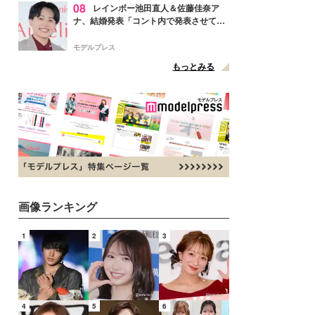
08
レインボー池田直人＆佐藤佳奈ア
ナ、結婚発表「コント内で発表させてい
ただきました」読売テレビ退社は生活拠
点変更のため
モデルプレス
もっとみる
画像ランキング
1
2
3
4
5
6