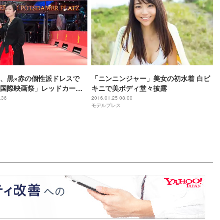
、黒×赤の個性派ドレスで
「ニンニンジャー」美女の初水着 白ビ
国際映画祭」レッドカーペ
キニで美ボディ堂々披露
:36
2016.01.25 08:00
モデルプレス