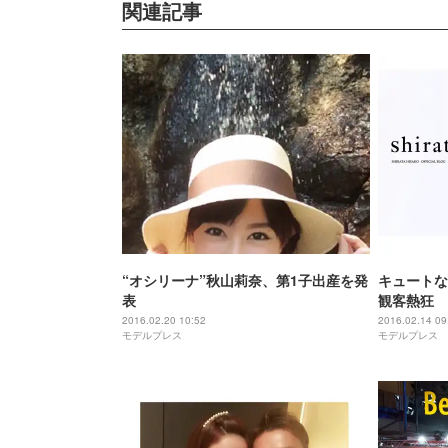
関連記事
“オシリーナ”秋山莉奈、第1子出産を発
キュートな
表
観客熱狂 
ANNIVE
2016.02.20 10:52
2016.02.14 09
モデルプレス
モデルプレス