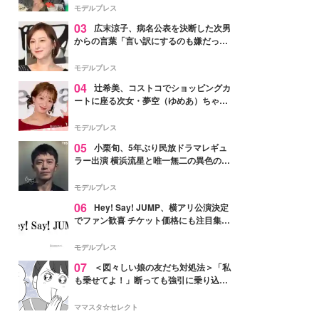
「かっこいい」と反響
モデルプレス
03
広末涼子、病名公表を決断した次男
からの言葉「言い訳にするのも嫌だっ
た」「言うべきか迷った」
モデルプレス
04
辻希美、コストコでショッピングカ
ートに座る次女・夢空（ゆめあ）ちゃん
の姿公開「乗りこなしてる感じが可愛す
ぎ」「成長を感じる」の声
モデルプレス
05
小栗旬、5年ぶり民放ドラマレギュ
ラー出演 横浜流星と唯一無二の異色のバ
ディで初共演【LOST10】
モデルプレス
06
Hey! Say! JUMP、横アリ公演決定
でファン歓喜 チケット価格にも注目集ま
る「激アツ」「平成に戻ったみたい」
モデルプレス
07
＜図々しい娘の友だち対処法＞「私
も乗せてよ！」断っても強引に乗り込ん
でくる友だち【第1話まんが】
ママスタ☆セレクト