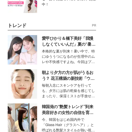
中！
トレンド
PR
愛甲ひかり＆橋下美好「我慢
しなくていいんだ」夏の“暑さ
対策”の新しい選択肢とは？
本格的な夏が到来！暑い中で、特
にゆううつになるのが生理中のム
レや不快感ですよね。今回はプラ
イベートでも仲良しで旅行好きな
朝より夕方の方が肌がうるお
モデル・愛甲ひかりさんと橋下美
好さんを迎えて本音で女子会トー
う？ 花王構築の新技術「ウォ
ク。猛暑のお出かけを快適に過ご
ーターキャプチャリングスキ
毎朝入念にスキンケアを行って
すヒントや、2人が感動した夏の
ン（捕水肌）」がスキンケア
も、夕方には肌の乾燥を感じてし
生理の新常識にも迫りました。
の常識を変える予感
まったり、保湿ミストが手放せな
いという読者も多いのでは？そん
韓国発の“艶髪トレンド”到来
な美容の常識を大きく変える可能
性を秘めた、革新的な「Water
美容好きの女性の自信を育む
Capturing Skin（ウォーターキャ
「ヘアケア事情」って？
今、韓国をはじめ国内外で
プチャリングスキン：捕水肌）」
「Glass Hair（グラスヘア）」と
技術を、花王が構築した。
呼ばれる艶髪スタイルが熱い視線