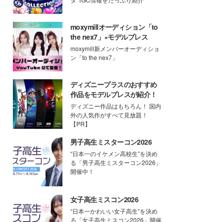
moxymillオーディション「to
the nex7」×モデルプレス
moxymill新メンバーオーディショ
ン「to the nex7」
ディズニープラスのおすすめ
作品をモデルプレスが紹介！
ディズニー作品はもちろん！ 国内
外の人気作がすべて見放題！
【PR】
男子高生ミスターコン2026
“日本一のイケメン高校生”を決め
る「男子高生ミスターコン2026」
開催中！
女子高生ミスコン2026
“日本一かわいい女子高生”を決め
る「女子高生ミスコン2026」開催