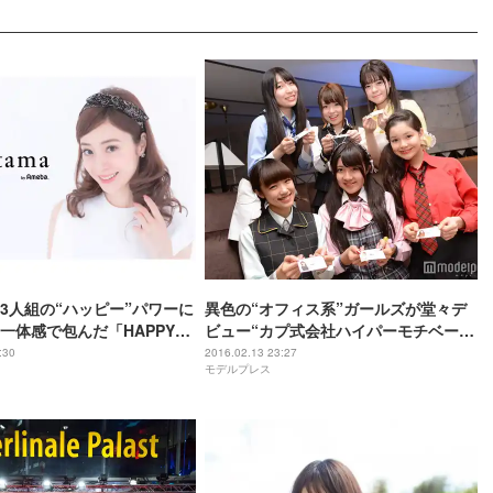
3人組の“ハッピー”パワーに
異色の“オフィス系”ガールズが堂々デ
一体感で包んだ「HAPPY
ビュー“カプ式会社ハイパーモチベーシ
RSARY」ライブ
ョン”初ライブで「他のアイドルに負け
:30
2016.02.13 23:27
モデルプレス
ない！」