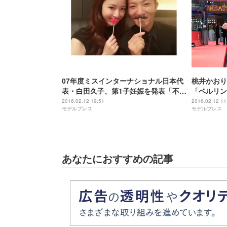
07年度ミスインターナショナル日本代
桃井かおり
表・白田久子、第1子妊娠を発表「不安
「ベルリン
も多いですが…」
ットに登場
2016.02.12 19:51
2016.02.12 11
モデルプレス
モデルプレス
あなたにおすすめの記事