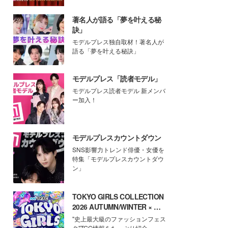
著名人が語る「夢を叶える秘
訣」
モデルプレス独自取材！著名人が
語る「夢を叶える秘訣」
モデルプレス「読者モデル」
モデルプレス読者モデル 新メンバ
ー加入！
モデルプレスカウントダウン
SNS影響力トレンド俳優・女優を
特集「モデルプレスカウントダウ
ン」
TOKYO GIRLS COLLECTION
2026 AUTUMN/WINTER × モ
デルプレス
"史上最大級のファッションフェス
タ"TGC情報をたっぷり紹介