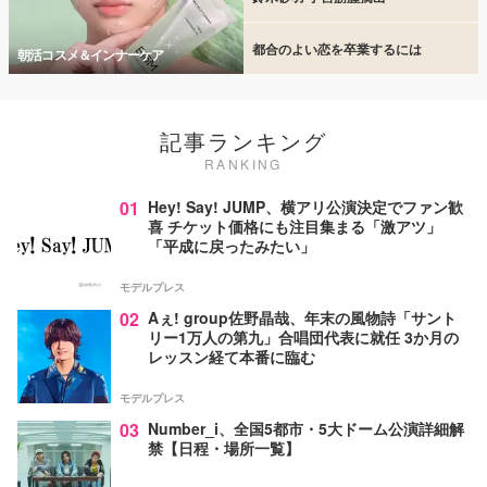
都合のよい恋を卒業するには
朝活コスメ＆インナーケア
記事ランキング
RANKING
01
Hey! Say! JUMP、横アリ公演決定でファン歓
喜 チケット価格にも注目集まる「激アツ」
「平成に戻ったみたい」
モデルプレス
02
Aぇ! group佐野晶哉、年末の風物詩「サント
リー1万人の第九」合唱団代表に就任 3か月の
レッスン経て本番に臨む
モデルプレス
03
Number_i、全国5都市・5大ドーム公演詳細解
禁【日程・場所一覧】