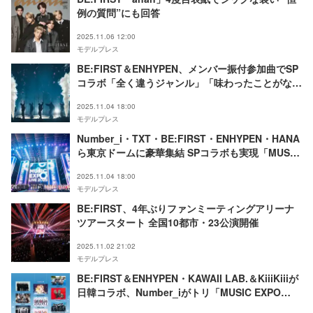
例の質問”にも回答
2025.11.06 12:00
モデルプレス
BE:FIRST＆ENHYPEN、メンバー振付参加曲でSP
コラボ「全く違うジャンル」「味わったことがない
くらい苦戦」互いを絶賛【MUSIC EXPO LIVE
2025.11.04 18:00
2025】
モデルプレス
Number_i・TXT・BE:FIRST・ENHYPEN・HANA
ら東京ドームに豪華集結 SPコラボも実現「MUSIC
EXPO LIVE 2025」レポ
2025.11.04 18:00
モデルプレス
BE:FIRST、4年ぶりファンミーティングアリーナ
ツアースタート 全国10都市・23公演開催
2025.11.02 21:02
モデルプレス
BE:FIRST＆ENHYPEN・KAWAII LAB.＆KiiiKiiiが
日韓コラボ、Number_iがトリ「MUSIC EXPO
LIVE 2025」東京ドームに豪華アーティスト集結