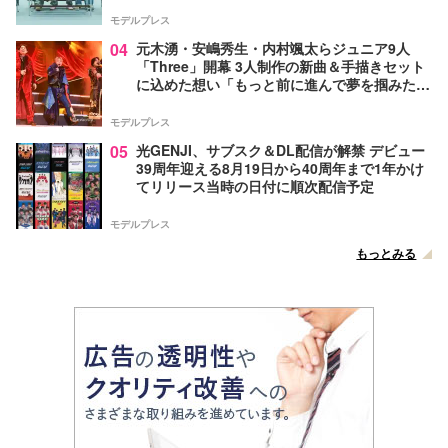
モデルプレス
04
元木湧・安嶋秀生・内村颯太らジュニア9人
「Three」開幕 3人制作の新曲＆手描きセット
に込めた想い「もっと前に進んで夢を掴みた
い」【ゲネプロレポ】
モデルプレス
05
光GENJI、サブスク＆DL配信が解禁 デビュー
39周年迎える8月19日から40周年まで1年かけ
てリリース当時の日付に順次配信予定
モデルプレス
もっとみる