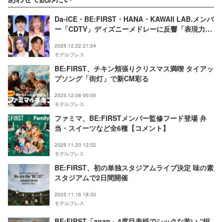
Da-iCE・BE:FIRST・HANA・KAWAII LAB.メンバ
ー「CDTV」ディズニーメドレーに反響「表現力が
圧巻」「ベル風ドレスが可愛い」
2025.12.22 21:24
モデルプレス
BE:FIRST、チキン頬張りクリスマス満喫 タイアッ
プソング「街灯」で新CM彩る
2025.12.08 00:00
モデルプレス
ファミマ、BE:FIRSTメンバー監修フード登場 弁
当・スイーツなど全6種【コメント】
2025.11.20 12:52
モデルプレス
BE:FIRST、初の単独スタジアムライブ決定 味の素
スタジアムで2日間開催
2025.11.16 18:30
モデルプレス
BE:FIRST「anan」4度目表紙でシックな装い “恒