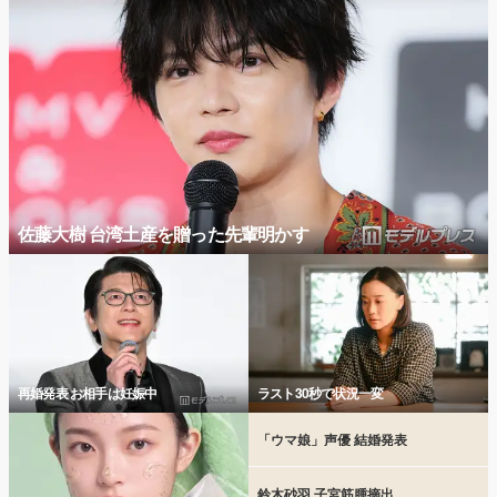
佐藤大樹 台湾土産を贈った先輩明かす
再婚発表 お相手は妊娠中
ラスト30秒で状況一変
「ウマ娘」声優 結婚発表
鈴木砂羽 子宮筋腫摘出