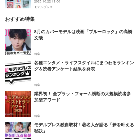
2025.10.22 18:00
【見どころ】
モデルプレス
おすすめ特集
8月のカバーモデルは映画「ブルーロック」の高橋
文哉
特集
各種エンタメ・ライフスタイルにまつわるランキン
グ＆読者アンケート結果を発表
特集
業界初！ 全プラットフォーム横断の大規模読者参
加型アワード
特集
モデルプレス独自取材！著名人が語る「夢を叶える
秘訣」