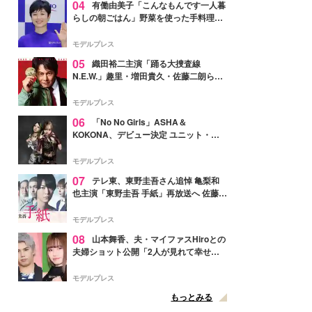
04
有働由美子「こんなもんです一人暮
らしの朝ごはん」野菜を使った手料理公
開「作ってみたい」「ヘルシーで美味し
そう」と反響
モデルプレス
05
織田裕二主演「踊る大捜査線
N.E.W.」趣里・増田貴久・佐藤二朗ら新
メンバー紹介映像解禁 各キャラクター象
徴する“謎のキーワード”も
モデルプレス
06
「No No Girls」ASHA＆
KOKONA、デビュー決定 ユニット・
TAKARAとしてセルフプロデュース楽曲
リリースへ
モデルプレス
07
テレ東、東野圭吾さん追悼 亀梨和
也主演「東野圭吾 手紙」再放送へ 佐藤隆
太・本田翼・中村倫也ら出演
モデルプレス
08
山本舞香、夫・マイファスHiroとの
夫婦ショット公開「2人が見れて幸せ」
「仲の良さが伝わってくる」と反響
モデルプレス
もっとみる