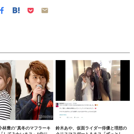
小林豊の“真冬のマフラーキ
鈴木あや、仮面ライダー俳優と理想の
 「してみたいキス」1位に
クリスマスデート＆キス「ずっとして