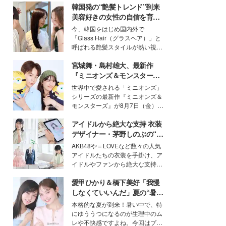
韓国発の“艶髪トレンド”到来
美容好きの女性の自信を育む
「ヘアケア事情」って？
今、韓国をはじめ国内外で
「Glass Hair（グラスヘア）」と
呼ばれる艶髪スタイルが熱い視線
を集めています。メイクやファッ
宮城舞・島村雄大、最新作
ションの完成度を高めるベースと
して、“髪そのものの美しさ”に改
『ミニオンズ＆モンスター
めて注目する人が増えている様
ズ』の魅力熱弁 ハチャメチャ
世界中で愛される「ミニオンズ」
子。今回は、そんな憧れの艶やか
だけじゃない“友情と絆”に感
シリーズの最新作『ミニオンズ＆
な髪を日常で叶える、美容好きの
動
モンスターズ』が8月7日（金）に
女性たちのヘアケア事情を紹介し
公開。モデルプレスでは、“大のミ
ます。
アイドルから絶大な支持 衣装
ニオン好き”という共通点を持つモ
デルの宮城舞と島村雄大の特別対
デザイナー・茅野しのぶの“可
談をお届け！それぞれの視点か
愛い”を作る美学＜「シチズン
AKB48や＝LOVEなど数々の人気
ら、今作ならではの魅力や予想外
クロスシー」インタビュー＞
アイドルたちの衣装を手掛け、ア
の感動をもたらす奥深いストーリ
イドルやファンから絶大な支持を
ーについて熱く語り合ってもらっ
得る、株式会社オサレカンパニー
た。
愛甲ひかり＆橋下美好「我慢
取締役兼クリエイティブディレク
ター・茅野しのぶ。一人ひとりの
しなくていいんだ」夏の“暑さ
個性に寄り添い、魅力を引き出す
対策”の新しい選択肢とは？
本格的な夏が到来！暑い中で、特
衣装作りは、多くの女性たちに勇
にゆううつになるのが生理中のム
気と自信を与え続けている。
レや不快感ですよね。今回はプラ