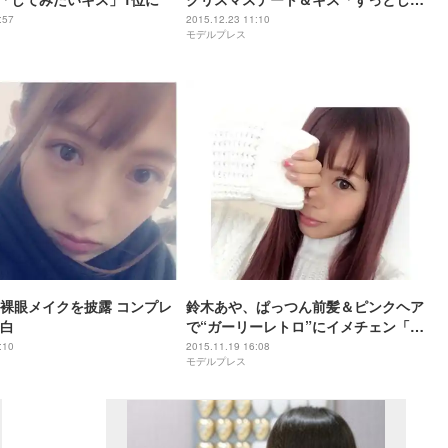
たかった」
:57
2015.12.23 11:10
モデルプレス
裸眼メイクを披露 コンプレ
鈴木あや、ぱっつん前髪＆ピンクヘア
白
で“ガーリーレトロ”にイメチェン「お
人形みたい」
:10
2015.11.19 16:08
モデルプレス