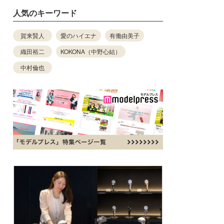
人気のキーワード
賀来賢人
愛のハイエナ
有働由美子
織田裕二
KOKONA（中野心結）
中村倫也