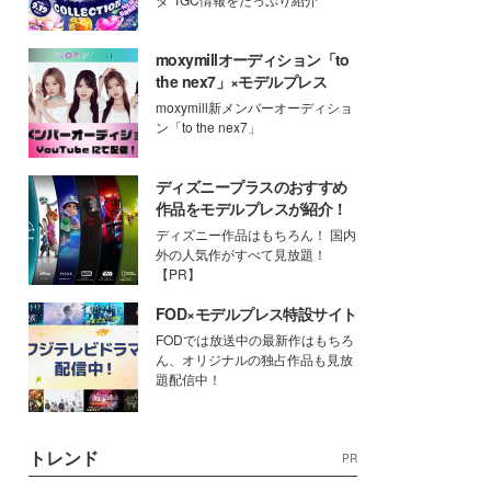
moxymillオーディション「to
the nex7」×モデルプレス
moxymill新メンバーオーディショ
ン「to the nex7」
ディズニープラスのおすすめ
作品をモデルプレスが紹介！
ディズニー作品はもちろん！ 国内
外の人気作がすべて見放題！
【PR】
FOD×モデルプレス特設サイト
FODでは放送中の最新作はもちろ
ん、オリジナルの独占作品も見放
題配信中！
トレンド
PR