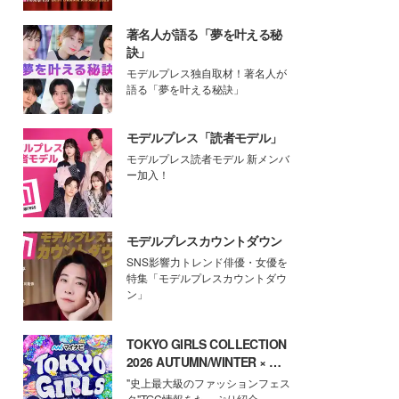
著名人が語る「夢を叶える秘
訣」
モデルプレス独自取材！著名人が
語る「夢を叶える秘訣」
モデルプレス「読者モデル」
モデルプレス読者モデル 新メンバ
ー加入！
モデルプレスカウントダウン
SNS影響力トレンド俳優・女優を
特集「モデルプレスカウントダウ
ン」
TOKYO GIRLS COLLECTION
2026 AUTUMN/WINTER × モ
デルプレス
"史上最大級のファッションフェス
タ"TGC情報をたっぷり紹介