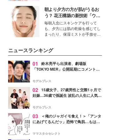
イベートでも仲良しで旅行好きな
朝より夕方の方が肌がうるお
モデル・愛甲ひかりさんと橋下美
好さんを迎えて本音で女子会トー
う？ 花王構築の新技術「ウォ
ク。猛暑のお出かけを快適に過ご
ーターキャプチャリングスキ
毎朝入念にスキンケアを行って
すヒントや、2人が感動した夏の
ン（捕水肌）」がスキンケア
も、夕方には肌の乾燥を感じてし
生理の新常識にも迫りました。
の常識を変える予感
まったり、保湿ミストが手放せな
いという読者も多いのでは？そん
な美容の常識を大きく変える可能
ニュースランキング
性を秘めた、革新的な「Water
Capturing Skin（ウォーターキャ
プチャリングスキン：捕水肌）」
01
鈴木亮平ら出演者、劇場版
技術を、花王が構築した。
「TOKYO MER」公開延期にコメント
「現実のヒーローたちにチームMERから
最大の敬意とエールを」
モデルプレス
02
15歳女子、27歳男性と交際1ヶ月で
妊娠…36歳で孫誕生 波乱の人生に人気タ
レント思わずツッコミ「だいぶ危ねえ
よ！」
モデルプレス
03
＜俺のジャガイモ食え！＞「アンタ
にあげてるんだッ」恐怖で鳥肌…もはや
ストーカー？【第3話まんが】
ママスタ☆セレクト