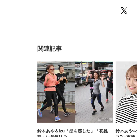
関連記事
鈴木あや＆izu「壁を感じた」「初挑
鈴木あや×
戦」に意気込み
ス”に支持