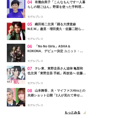
04
有働由美子「こんなもんです一人暮
らしの朝ごはん」野菜を使った手料理公
開「作ってみたい」「ヘルシーで美味し
そう」と反響
モデルプレス
05
織田裕二主演「踊る大捜査線
N.E.W.」趣里・増田貴久・佐藤二朗ら新
メンバー紹介映像解禁 各キャラクター象
徴する“謎のキーワード”も
モデルプレス
06
「No No Girls」ASHA＆
KOKONA、デビュー決定 ユニット・
TAKARAとしてセルフプロデュース楽曲
リリースへ
モデルプレス
07
テレ東、東野圭吾さん追悼 亀梨和
也主演「東野圭吾 手紙」再放送へ 佐藤隆
太・本田翼・中村倫也ら出演
モデルプレス
08
山本舞香、夫・マイファスHiroとの
夫婦ショット公開「2人が見れて幸せ」
「仲の良さが伝わってくる」と反響
モデルプレス
もっとみる