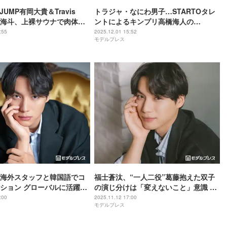
y! JUMP有岡大貴＆Travis
トラジャ・なにわ男子…STARTOタレ
宮近海斗、上裸サウナで肉体美
ントによるキンプリ高橋海人の
髪セクシーすぎる」「破壊
「Theater」モノマネに反響「クワトロ
:55
2025.12.01 15:52
モデルプレス
の声
カイト強すぎ」「丈くん流石」
海外スタッフと韓国語でコ
福士蒼汰、“一人二役”葛藤抱えた双子
ション グローバルに活躍す
の演じ分けは「変えないこと」意識 ス
にしているモットーとは
ピッツ名曲「楓」映画化で新たな挑戦
:00
2025.11.12 17:00
モデルプレス
ュー後編】
へ【インタビュー前編】