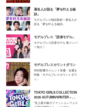
著名人が語る「夢を叶える秘
訣」
モデルプレス独自取材！著名人が
語る「夢を叶える秘訣」
モデルプレス「読者モデル」
モデルプレス読者モデル 新メンバ
ー加入！
モデルプレスカウントダウン
SNS影響力トレンド俳優・女優を
特集「モデルプレスカウントダウ
ン」
TOKYO GIRLS COLLECTION
2026 AUTUMN/WINTER × モ
デルプレス
"史上最大級のファッションフェス
タ"TGC情報をたっぷり紹介