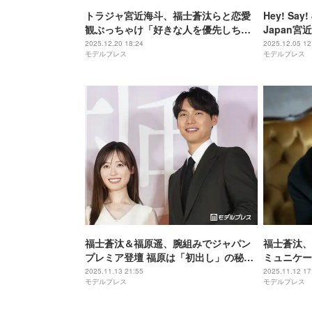
トラジャ宮近海斗、福士蒼汰らと恋愛
Hey! Sa
観ぶっちゃけ「好きな人を優先しちゃ
Japan
う」【楓】
披露「濡れ
2025.12.20 18:24
2025.12.05 12
モデルプレス
モデルプレス
力すごい」
福士蒼汰＆福原遥、腕組みでジャパン
福士蒼汰、
プレミア登壇 福原は「初出し」の秘密
ミュニケー
告白【楓】
る裏で大切
2025.11.13 21:55
2025.11.12 17
モデルプレス
モデルプレス
【インタビ