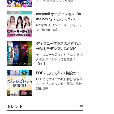
moxymillオーディション「to
the nex7」×モデルプレス
moxymill新メンバーオーディショ
ン「to the nex7」
ディズニープラスのおすすめ
作品をモデルプレスが紹介！
ディズニー作品はもちろん！ 国内
外の人気作がすべて見放題！
【PR】
FOD×モデルプレス特設サイト
FODでは放送中の最新作はもちろ
ん、オリジナルの独占作品も見放
題配信中！
トレンド
PR