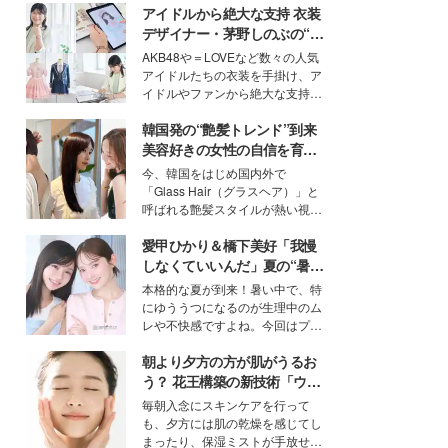
アイドルから絶大な支持 衣装
デザイナー・茅野しのぶの“可
愛い”を作る美学＜「シチズン
AKB48や＝LOVEなど数々の人気
クロスシー」インタビュー＞
アイドルたちの衣装を手掛け、ア
イドルやファンから絶大な支持を
得る、株式会社オサレカンパニー
韓国発の“艶髪トレンド”到来
取締役兼クリエイティブディレク
ター・茅野しのぶ。一人ひとりの
美容好きの女性の自信を育む
個性に寄り添い、魅力を引き出す
「ヘアケア事情」って？
今、韓国をはじめ国内外で
衣装作りは、多くの女性たちに勇
「Glass Hair（グラスヘア）」と
気と自信を与え続けている。
呼ばれる艶髪スタイルが熱い視線
を集めています。メイクやファッ
愛甲ひかり＆橋下美好「我慢
ションの完成度を高めるベースと
して、“髪そのものの美しさ”に改
しなくていいんだ」夏の“暑さ
めて注目する人が増えている様
対策”の新しい選択肢とは？
本格的な夏が到来！暑い中で、特
子。今回は、そんな憧れの艶やか
にゆううつになるのが生理中のム
な髪を日常で叶える、美容好きの
レや不快感ですよね。今回はプラ
女性たちのヘアケア事情を紹介し
イベートでも仲良しで旅行好きな
ます。
朝より夕方の方が肌がうるお
モデル・愛甲ひかりさんと橋下美
好さんを迎えて本音で女子会トー
う？ 花王構築の新技術「ウォ
ク。猛暑のお出かけを快適に過ご
ーターキャプチャリングスキ
毎朝入念にスキンケアを行って
すヒントや、2人が感動した夏の
ン（捕水肌）」がスキンケア
も、夕方には肌の乾燥を感じてし
生理の新常識にも迫りました。
の常識を変える予感
まったり、保湿ミストが手放せな