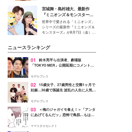
いという読者も多いのでは？そん
宮城舞・島村雄大、最新作
な美容の常識を大きく変える可能
性を秘めた、革新的な「Water
『ミニオンズ＆モンスター
Capturing Skin（ウォーターキャ
ズ』の魅力熱弁 ハチャメチャ
世界中で愛される「ミニオンズ」
プチャリングスキン：捕水肌）」
だけじゃない“友情と絆”に感
シリーズの最新作『ミニオンズ＆
技術を、花王が構築した。
動
モンスターズ』が8月7日（金）に
公開。モデルプレスでは、“大のミ
ニオン好き”という共通点を持つモ
ニュースランキング
デルの宮城舞と島村雄大の特別対
談をお届け！それぞれの視点か
ら、今作ならではの魅力や予想外
01
鈴木亮平ら出演者、劇場版
の感動をもたらす奥深いストーリ
「TOKYO MER」公開延期にコメント
ーについて熱く語り合ってもらっ
「現実のヒーローたちにチームMERから
た。
最大の敬意とエールを」
モデルプレス
02
15歳女子、27歳男性と交際1ヶ月で
妊娠…36歳で孫誕生 波乱の人生に人気タ
レント思わずツッコミ「だいぶ危ねえ
よ！」
モデルプレス
03
＜俺のジャガイモ食え！＞「アンタ
にあげてるんだッ」恐怖で鳥肌…もはや
ストーカー？【第3話まんが】
ママスタ☆セレクト