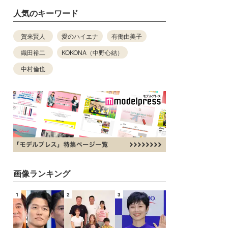
人気のキーワード
賀来賢人
愛のハイエナ
有働由美子
織田裕二
KOKONA（中野心結）
中村倫也
画像ランキング
1
2
3