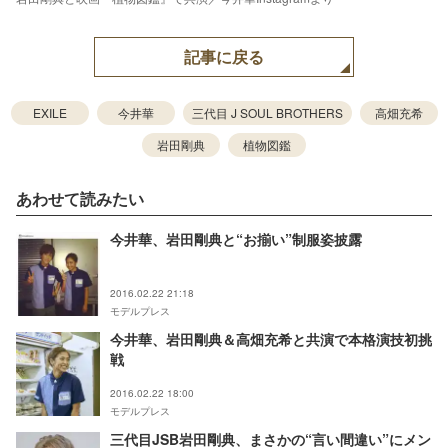
記事に戻る
EXILE
今井華
三代目 J SOUL BROTHERS
高畑充希
岩田剛典
植物図鑑
あわせて読みたい
今井華、岩田剛典と“お揃い”制服姿披露
2016.02.22 21:18
モデルプレス
今井華、岩田剛典＆高畑充希と共演で本格演技初挑
戦
2016.02.22 18:00
モデルプレス
三代目JSB岩田剛典、まさかの“言い間違い”にメン