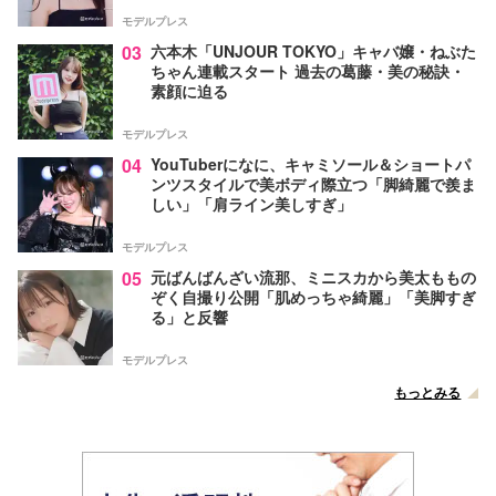
モデルプレス
03
六本木「UNJOUR TOKYO」キャバ嬢・ねぶた
ちゃん連載スタート 過去の葛藤・美の秘訣・
素顔に迫る
モデルプレス
04
YouTuberになに、キャミソール＆ショートパ
ンツスタイルで美ボディ際立つ「脚綺麗で羨ま
しい」「肩ライン美しすぎ」
モデルプレス
05
元ばんばんざい流那、ミニスカから美太ももの
ぞく自撮り公開「肌めっちゃ綺麗」「美脚すぎ
る」と反響
モデルプレス
もっとみる