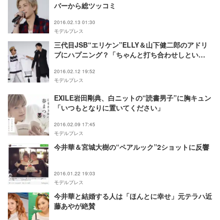
バーから総ツッコミ
2016.02.13 01:30
モデルプレス
三代目JSB“エリケン”ELLY＆山下健二郎のアドリ
ブにハプニング？「ちゃんと打ち合わせしとい
て！」
2016.02.12 19:52
モデルプレス
EXILE岩田剛典、白ニットの“読書男子”に胸キュン
「いつもとなりに置いてください」
2016.02.09 17:45
モデルプレス
今井華＆宮城大樹の“ペアルック”2ショットに反響
2016.01.22 19:03
モデルプレス
今井華と結婚する人は「ほんとに幸せ」元テラハ近
藤あやが絶賛