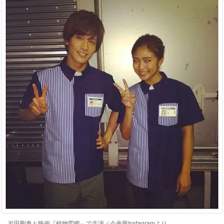
岩田剛典と映画『植物図鑑』で共演／今井華Instagramより