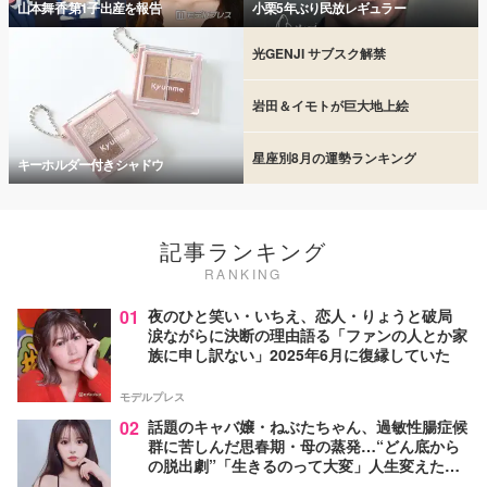
山本舞香 第1子出産を報告
小栗5年ぶり民放レギュラー
光GENJI サブスク解禁
岩田＆イモトが巨大地上絵
星座別8月の運勢ランキング
キーホルダー付きシャドウ
記事ランキング
RANKING
01
夜のひと笑い・いちえ、恋人・りょうと破局
涙ながらに決断の理由語る「ファンの人とか家
族に申し訳ない」2025年6月に復縁していた
モデルプレス
02
話題のキャバ嬢・ねぶたちゃん、過敏性腸症候
群に苦しんだ思春期・母の蒸発…“どん底から
の脱出劇”「生きるのって大変」人生変えた言
葉とは【インタビュー連載Vol.1】