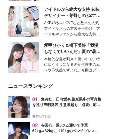
ーについて熱く語り合ってもらっ
を集めています。メイクやファッ
た。
アイドルから絶大な支持 衣装
ションの完成度を高めるベースと
して、“髪そのものの美しさ”に改
デザイナー・茅野しのぶの“可
めて注目する人が増えている様
愛い”を作る美学＜「シチズン
AKB48や＝LOVEなど数々の人気
子。今回は、そんな憧れの艶やか
クロスシー」インタビュー＞
アイドルたちの衣装を手掛け、ア
な髪を日常で叶える、美容好きの
イドルやファンから絶大な支持を
女性たちのヘアケア事情を紹介し
得る、株式会社オサレカンパニー
ます。
愛甲ひかり＆橋下美好「我慢
取締役兼クリエイティブディレク
ター・茅野しのぶ。一人ひとりの
しなくていいんだ」夏の“暑さ
個性に寄り添い、魅力を引き出す
対策”の新しい選択肢とは？
本格的な夏が到来！暑い中で、特
衣装作りは、多くの女性たちに勇
にゆううつになるのが生理中のム
気と自信を与え続けている。
レや不快感ですよね。今回はプラ
イベートでも仲良しで旅行好きな
モデル・愛甲ひかりさんと橋下美
ニュースランキング
好さんを迎えて本音で女子会トー
ク。猛暑のお出かけを快適に過ご
すヒントや、2人が感動した夏の
01
集英社、日向坂46藤嶌果歩の写真集
生理の新常識にも迫りました。
を巡り声明発表 注意喚起も「必要に応じ
て法的措置を含む対応を検討」
モデルプレス
02
寺田心、週6ジム通いで体重
62kg→82kgに 110kgのベンチプレス持
ち上げる姿披露「胸板の厚みすごい」