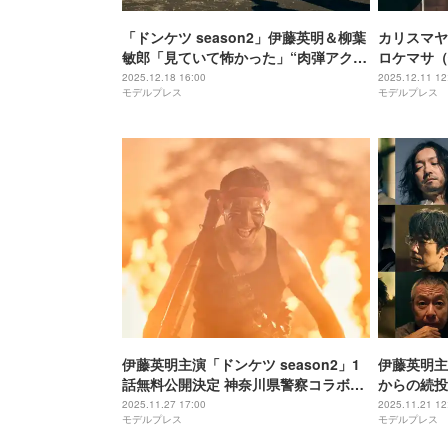
「ドンケツ season2」伊藤英明＆柳葉
カリスマヤ
敏郎「見ていて怖かった」“肉弾アクシ
ロケマサ（
ョン”秘話明かす 第5話場面写真も公開
ケツ sea
2025.12.18 16:00
2025.12.11 12
モデルプレス
モデルプレス
解禁
伊藤英明主演「ドンケツ season2」1
伊藤英明主演
話無料公開決定 神奈川県警察コラボポ
からの続投
スター＆場面写真も解禁
が実現
2025.11.27 17:00
2025.11.21 12
モデルプレス
モデルプレス