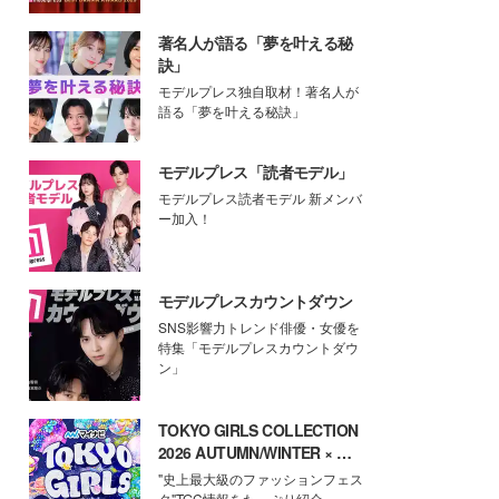
著名人が語る「夢を叶える秘
訣」
モデルプレス独自取材！著名人が
語る「夢を叶える秘訣」
モデルプレス「読者モデル」
モデルプレス読者モデル 新メンバ
ー加入！
モデルプレスカウントダウン
SNS影響力トレンド俳優・女優を
特集「モデルプレスカウントダウ
ン」
TOKYO GIRLS COLLECTION
2026 AUTUMN/WINTER × モ
デルプレス
"史上最大級のファッションフェス
タ"TGC情報をたっぷり紹介