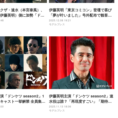
クザ・速水（本宮泰風）、
伊藤英明「東京コミコン」登壇で喜び
伊藤英明）側に加勢「ドン
「夢が叶いました」号外配布で観客殺
son2」4話場面写真＆相関図
到・作品の反響も明かす
:48
2025.12.08 19:21
モデルプレス
「ドンケツ season2」1
伊藤英明主演「ドンケツ season2」速
キャスト一挙解禁 全員集合
水役は誰？「再現度すごい」「期待
大」ビジュアルに注目集まる
:00
2025.11.13 18:06
モデルプレス