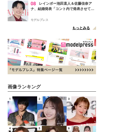
08
レインボー池田直人＆佐藤佳奈ア
ナ、結婚発表「コント内で発表させてい
ただきました」読売テレビ退社は生活拠
点変更のため
モデルプレス
もっとみる
画像ランキング
1
2
3
4
5
6