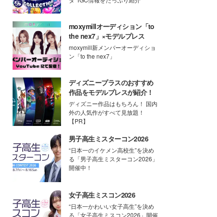
moxymillオーディション「to
the nex7」×モデルプレス
moxymill新メンバーオーディショ
ン「to the nex7」
ディズニープラスのおすすめ
作品をモデルプレスが紹介！
ディズニー作品はもちろん！ 国内
外の人気作がすべて見放題！
【PR】
男子高生ミスターコン2026
“日本一のイケメン高校生”を決め
る「男子高生ミスターコン2026」
開催中！
女子高生ミスコン2026
“日本一かわいい女子高生”を決め
る「女子高生ミスコン2026」開催