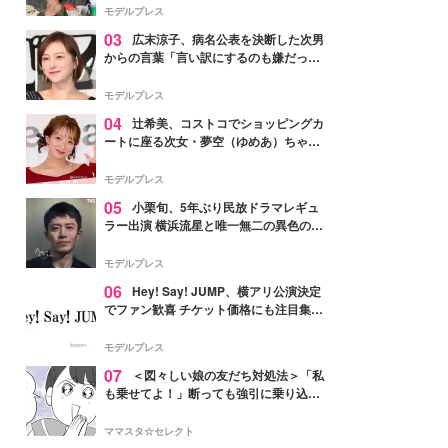
「かっこいい」と反響
モデルプレス
03
広末涼子、病名公表を決断した次男
からの言葉「言い訳にするのも嫌だっ
た」「言うべきか迷った」
モデルプレス
04
辻希美、コストコでショッピングカ
ートに座る次女・夢空（ゆめあ）ちゃん
の姿公開「乗りこなしてる感じが可愛す
ぎ」「成長を感じる」の声
モデルプレス
05
小栗旬、5年ぶり民放ドラマレギュ
ラー出演 横浜流星と唯一無二の異色のバ
ディで初共演【LOST10】
モデルプレス
06
Hey! Say! JUMP、横アリ公演決定
でファン歓喜 チケット価格にも注目集ま
る「激アツ」「平成に戻ったみたい」
モデルプレス
07
＜図々しい娘の友だち対処法＞「私
も乗せてよ！」断っても強引に乗り込ん
でくる友だち【第1話まんが】
ママスタ☆セレクト