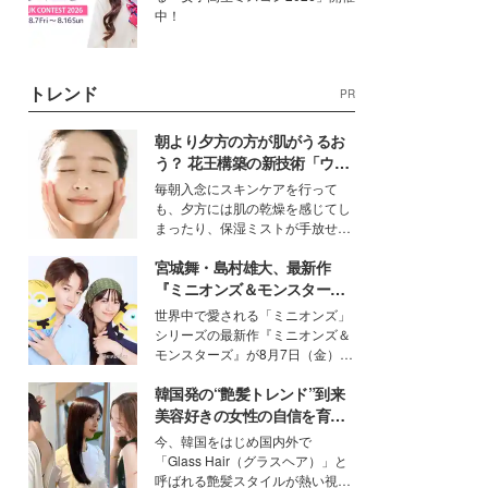
中！
トレンド
PR
朝より夕方の方が肌がうるお
う？ 花王構築の新技術「ウォ
ーターキャプチャリングスキ
毎朝入念にスキンケアを行って
ン（捕水肌）」がスキンケア
も、夕方には肌の乾燥を感じてし
の常識を変える予感
まったり、保湿ミストが手放せな
いという読者も多いのでは？そん
宮城舞・島村雄大、最新作
な美容の常識を大きく変える可能
性を秘めた、革新的な「Water
『ミニオンズ＆モンスター
Capturing Skin（ウォーターキャ
ズ』の魅力熱弁 ハチャメチャ
世界中で愛される「ミニオンズ」
プチャリングスキン：捕水肌）」
だけじゃない“友情と絆”に感
シリーズの最新作『ミニオンズ＆
技術を、花王が構築した。
動
モンスターズ』が8月7日（金）に
公開。モデルプレスでは、“大のミ
韓国発の“艶髪トレンド”到来
ニオン好き”という共通点を持つモ
デルの宮城舞と島村雄大の特別対
美容好きの女性の自信を育む
談をお届け！それぞれの視点か
「ヘアケア事情」って？
今、韓国をはじめ国内外で
ら、今作ならではの魅力や予想外
「Glass Hair（グラスヘア）」と
の感動をもたらす奥深いストーリ
呼ばれる艶髪スタイルが熱い視線