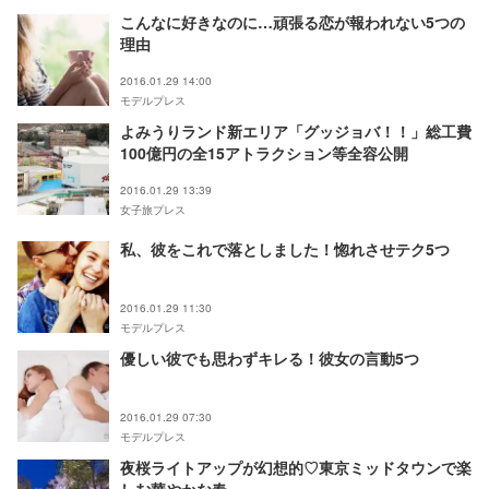
こんなに好きなのに…頑張る恋が報われない5つの
理由
2016.01.29 14:00
モデルプレス
よみうりランド新エリア「グッジョバ！！」総工費
100億円の全15アトラクション等全容公開
2016.01.29 13:39
女子旅プレス
私、彼をこれで落としました！惚れさせテク5つ
2016.01.29 11:30
モデルプレス
優しい彼でも思わずキレる！彼女の言動5つ
2016.01.29 07:30
モデルプレス
夜桜ライトアップが幻想的♡東京ミッドタウンで楽