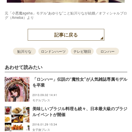
元「小悪魔ageha」モデル“あゆりな”こと鮎川りなが結婚／オフィシャルブロ
グ（Ameba）より
記事に戻る
鮎川りな
ロンドンハーツ
テレビ朝日
ロンハー
あわせて読みたい
「ロンハー」伝説の“魔性女”が人気雑誌専属モデル
を卒業
2013.09.02 14:41
モデルプレス
美味しいブラジル料理も続々、日本最大級のブラジ
ルイベントが開催
2016.01.29 15:34
女子旅プレス