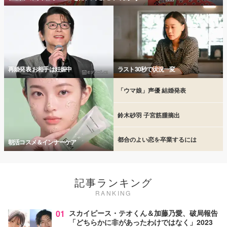
再婚発表 お相手は妊娠中
ラスト30秒で状況一変
「ウマ娘」声優 結婚発表
鈴木砂羽 子宮筋腫摘出
都合のよい恋を卒業するには
朝活コスメ＆インナーケア
記事ランキング
RANKING
01
スカイピース・テオくん＆加藤乃愛、破局報告
「どちらかに非があったわけではなく」2023