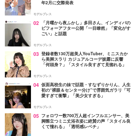
年2月に交際発表
モデルプレス
02
「月曜から夜ふかし」多田さん、インディバの
ビフォーアフター公開「一目瞭然」「変化がす
ごい」と話題
モデルプレス
03
登録者数130万超美人YouTuber、ミニスカか
ら美脚スラリ カジュアルコーデ披露に反響
「何頭身？」「スタイル良すぎて見惚れる」
モデルプレス
04
仮面高校生の妹で話題・すなずりかりん、人生
初の“裸眼＆センター分け”で雰囲気ガラリ「可
愛すぎて衝撃」「美少女すぎる」
モデルプレス
05
フォロワー数700万人超インフルエンサー、美
脚際立つミニ丈浴衣姿に絶賛の声「スタイル良
くて憧れる」「透明感レベチ」