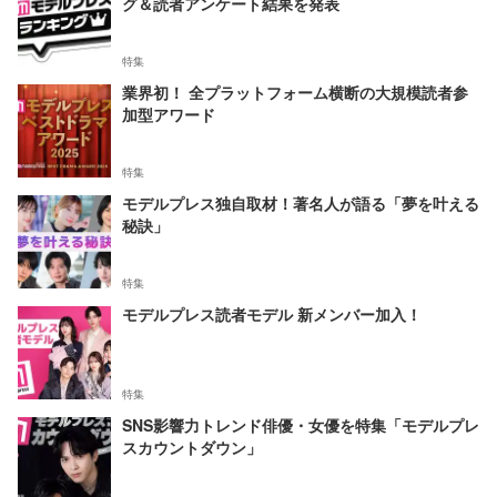
グ＆読者アンケート結果を発表
特集
業界初！ 全プラットフォーム横断の大規模読者参
加型アワード
特集
モデルプレス独自取材！著名人が語る「夢を叶える
秘訣」
特集
モデルプレス読者モデル 新メンバー加入！
特集
SNS影響力トレンド俳優・女優を特集「モデルプレ
スカウントダウン」