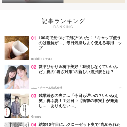
記事ランキング
RANKING
01
100均で見つけて飛びついた！「キャップ使う
のは抵抗が…」毎日気持ちよく使える専用コッ
プ
michill (ミチル)
02
愛甲ひかり＆橋下美好「我慢しなくていいん
だ」夏の“暑さ対策”の新しい選択肢とは？
ユニ・チャーム株式会社
PR
03
残業続きの夫に…「今日も遅いの？いいねえ
笑」喜ぶ妻！？翌日⇒【衝撃の事実】が発覚
し…「ありえない…」
Grapps
04
結婚10年目に…クローゼット奥で“丸められた