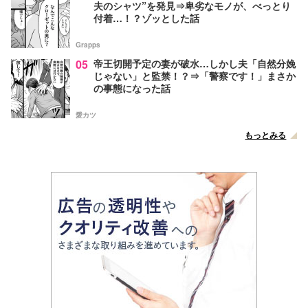
夫のシャツ”を発見⇒卑劣なモノが、べっとり
付着…！？ゾッとした話
Grapps
05
帝王切開予定の妻が破水…しかし夫「自然分娩
じゃない」と監禁！？⇒「警察です！」まさか
の事態になった話
愛カツ
もっとみる