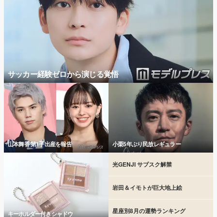
サッカー経験ゼロから演じる覚悟
山本舞香 第1子出産を報告
小栗5年ぶり民放レギュラー
光GENJI サブスク解禁
岩田＆イモトが巨大地上絵
星座別8月の運勢ランキング
キーホルダー付きシャドウ