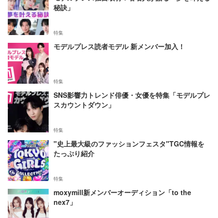
秘訣」
特集
モデルプレス読者モデル 新メンバー加入！
特集
SNS影響力トレンド俳優・女優を特集「モデルプレ
スカウントダウン」
特集
"史上最大級のファッションフェスタ"TGC情報を
たっぷり紹介
特集
moxymill新メンバーオーディション「to the
nex7」