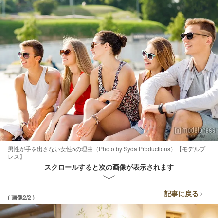
男性が手を出さない女性5の理由（Photo by Syda Productions）【モデルプ
レス】
スクロールすると次の画像が表示されます
記事に戻る
( 画像2/2 )