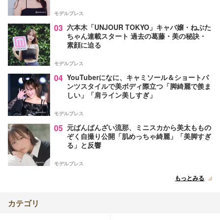
葉とは【インタビュー連載Vol.1】
モデルプレス
03
六本木「UNJOUR TOKYO」キャバ嬢・ねぶた
ちゃん連載スタート 過去の葛藤・美の秘訣・
素顔に迫る
モデルプレス
04
YouTuberになに、キャミソール＆ショートパ
ンツスタイルで美ボディ際立つ「脚綺麗で羨ま
しい」「肩ライン美しすぎ」
モデルプレス
05
元ばんばんざい流那、ミニスカから美太ももの
ぞく自撮り公開「肌めっちゃ綺麗」「美脚すぎ
る」と反響
モデルプレス
もっとみる
カテゴリ