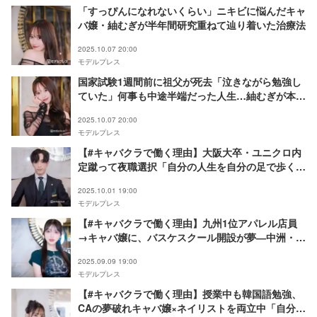
「すっぴんになれないくらい」ニキビに悩んだキャ
バ嬢・紬むぎが半年間研究重ねて辿り着いた治療法
2025.10.07 20:00
モデルプレス
国家試験1週間前に祖父が死去「泣きながら勉強し
ていた」何事も中途半端だった人生…紬むぎが本気
の努力で掴んだ看護師＆キャバ嬢の夢
2025.10.07 20:00
モデルプレス
【#キャバクラで働く理由】大阪大卒・ユニクロ内
定蹴って夜職選択「自分の人生を自分の足で歩く」
偏見ある環境に感じる魅力と使命感──バルセロナ
2025.10.01 19:00
グループ社員・船津裕隆氏
モデルプレス
【#キャバクラで働く理由】九州1位アパレル店員
→キャバ嬢に、バスケスクール開設が夢―中洲・湊
ゆな「人の何倍も努力しようと思って」
2025.09.09 19:00
モデルプレス
【#キャバクラで働く理由】授業中も韓国語勉強、
CAの夢破れキャバ嬢×ネイリストを両立中「自分を