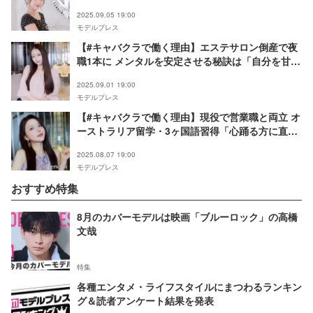
好きになることが大事」福岡中洲・月瀬まお
2025.09.05 19:00
モデルプレス
【#キャバクラで働く理由】エステサロン倒産で夜
職1本に メンタルを安定させる秘訣は「自分を甘や
かす」──福岡中洲・綾瀬れな
2025.09.01 19:00
モデルプレス
【#キャバクラで働く理由】現役で営業職と両立 オ
ーストラリア留学・3ヶ国語習得「心踊る方に直感
で」固定概念とらわれず突き進む──福岡中洲・一
2025.08.07 19:00
条すず
モデルプレス
おすすめ特集
8月のカバーモデルは映画「ブルーロック」の高橋
文哉
特集
各種エンタメ・ライフスタイルにまつわるランキン
グ＆読者アンケート結果を発表