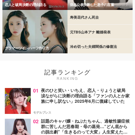
恋人と破局 決断の理由語る
病名公表決断した息子の言葉
寿美花代さん死去
元TBS山本アナ 離婚発表
冷め切った夫婦関係の修復法
グラマーツインハーフ作り方
記事ランキング
RANKING
01
夜のひと笑い・いちえ、恋人・りょうと破局
涙ながらに決断の理由語る「ファンの人とか家
族に申し訳ない」2025年6月に復縁していた
モデルプレス
02
話題のキャバ嬢・ねぶたちゃん、過敏性腸症候
群に苦しんだ思春期・母の蒸発…“どん底から
の脱出劇”「生きるのって大変」人生変えた言