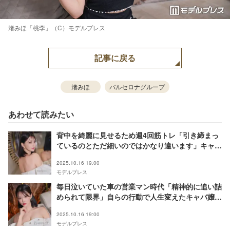
渚みほ「桃李」（C）モデルプレス
記事に戻る
渚みほ
バルセロナグループ
あわせて読みたい
背中を綺麗に見せるため週4回筋トレ「引き締まっ
ているのとただ細いのではかなり違います」キャバ
嬢・愛倉ななこの磨かれたスタイルへのこだわり
2025.10.16 19:00
モデルプレス
毎日泣いていた車の営業マン時代「精神的に追い詰
められて限界」自らの行動で人生変えたキャバ嬢・
愛倉ななこの強さ「行動しないと何も変わらない」
2025.10.16 19:00
モデルプレス