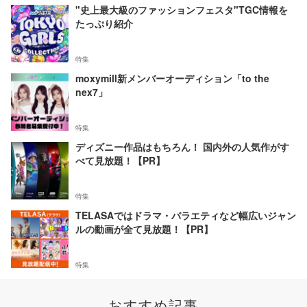
"史上最大級のファッションフェスタ"TGC情報を
たっぷり紹介
特集
moxymill新メンバーオーディション「to the
nex7」
特集
ディズニー作品はもちろん！ 国内外の人気作がす
べて見放題！【PR】
特集
TELASAではドラマ・バラエティなど幅広いジャン
ルの動画が全て見放題！【PR】
特集
おすすめ記事