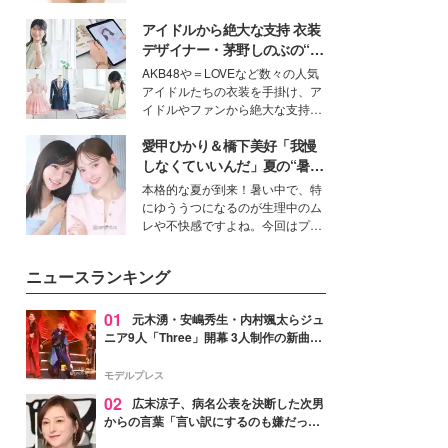
女性たちのヘアケア事情を紹介し
いという読者も多いのでは？そん
ます。
アイドルから絶大な支持 衣装
な美容の常識を大きく変える可能
性を秘めた、革新的な「Water
デザイナー・茅野しのぶの“可
Capturing Skin（ウォーターキャ
愛い”を作る美学＜「シチズン
AKB48や＝LOVEなど数々の人気
プチャリングスキン：捕水肌）」
クロスシー」インタビュー＞
アイドルたちの衣装を手掛け、ア
技術を、花王が構築した。
イドルやファンから絶大な支持を
得る、株式会社オサレカンパニー
愛甲ひかり＆橋下美好「我慢
取締役兼クリエイティブディレク
ター・茅野しのぶ。一人ひとりの
しなくていいんだ」夏の“暑さ
個性に寄り添い、魅力を引き出す
対策”の新しい選択肢とは？
本格的な夏が到来！暑い中で、特
衣装作りは、多くの女性たちに勇
にゆううつになるのが生理中のム
気と自信を与え続けている。
レや不快感ですよね。今回はプラ
イベートでも仲良しで旅行好きな
モデル・愛甲ひかりさんと橋下美
ニュースランキング
好さんを迎えて本音で女子会トー
ク。猛暑のお出かけを快適に過ご
すヒントや、2人が感動した夏の
01
元木湧・安嶋秀生・内村颯太らジュ
生理の新常識にも迫りました。
ニア9人「Three」開幕 3人制作の新曲＆
手描きセットに込めた想い「もっと前に
進んで夢を掴みたい」【ゲネプロレポ】
モデルプレス
02
広末涼子、病名公表を決断した次男
からの言葉「言い訳にするのも嫌だっ
た」「言うべきか迷った」