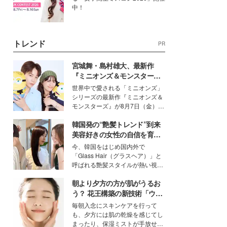
中！
トレンド
PR
宮城舞・島村雄大、最新作
『ミニオンズ＆モンスター
ズ』の魅力熱弁 ハチャメチャ
世界中で愛される「ミニオンズ」
だけじゃない“友情と絆”に感
シリーズの最新作『ミニオンズ＆
動
モンスターズ』が8月7日（金）に
公開。モデルプレスでは、“大のミ
韓国発の“艶髪トレンド”到来
ニオン好き”という共通点を持つモ
デルの宮城舞と島村雄大の特別対
美容好きの女性の自信を育む
談をお届け！それぞれの視点か
「ヘアケア事情」って？
今、韓国をはじめ国内外で
ら、今作ならではの魅力や予想外
「Glass Hair（グラスヘア）」と
の感動をもたらす奥深いストーリ
呼ばれる艶髪スタイルが熱い視線
ーについて熱く語り合ってもらっ
を集めています。メイクやファッ
た。
朝より夕方の方が肌がうるお
ションの完成度を高めるベースと
して、“髪そのものの美しさ”に改
う？ 花王構築の新技術「ウォ
めて注目する人が増えている様
ーターキャプチャリングスキ
毎朝入念にスキンケアを行って
子。今回は、そんな憧れの艶やか
ン（捕水肌）」がスキンケア
も、夕方には肌の乾燥を感じてし
な髪を日常で叶える、美容好きの
の常識を変える予感
まったり、保湿ミストが手放せな