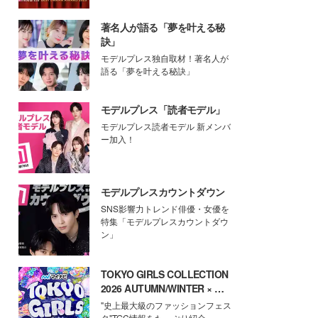
著名人が語る「夢を叶える秘
訣」
モデルプレス独自取材！著名人が
語る「夢を叶える秘訣」
モデルプレス「読者モデル」
モデルプレス読者モデル 新メンバ
ー加入！
モデルプレスカウントダウン
SNS影響力トレンド俳優・女優を
特集「モデルプレスカウントダウ
ン」
TOKYO GIRLS COLLECTION
2026 AUTUMN/WINTER × モ
デルプレス
"史上最大級のファッションフェス
タ"TGC情報をたっぷり紹介