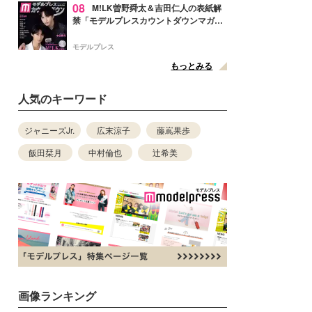
08
M!LK曽野舜太＆吉田仁人の表紙解
禁「モデルプレスカウントダウンマガジ
ン」巻頭に登場
モデルプレス
もっとみる
人気のキーワード
ジャニーズJr.
広末涼子
藤嶌果歩
飯田栞月
中村倫也
辻希美
画像ランキング