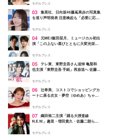
モデルプレス
03
集英社、日向坂46藤嶌果歩の写真集
を巡り声明発表 注意喚起も「必要に応じ
て法的措置を含む対応を検討」
モデルプレス
04
元ME:I飯田栞月、ミュージカル初出
演「この上ない喜びとともに大変光栄」
4年ぶり上演「ファントム」城田優らキ
ャスト発表
モデルプレス
05
テレ東、東野圭吾さん追悼 亀梨和
也主演「東野圭吾 手紙」再放送へ 佐藤隆
太・本田翼・中村倫也ら出演
モデルプレス
06
辻希美、コストコでショッピングカ
ートに座る次女・夢空（ゆめあ）ちゃん
の姿公開「乗りこなしてる感じが可愛す
ぎ」「成長を感じる」の声
モデルプレス
07
織田裕二主演「踊る大捜査線
N.E.W.」趣里・増田貴久・佐藤二朗ら新
メンバー紹介映像解禁 各キャラクター象
徴する“謎のキーワード”も
モデルプレス