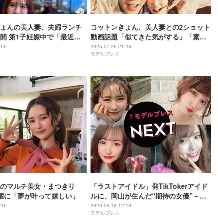
ょんの美人妻、夫婦ランチ
コットンきょん、美人妻との2ショット
開 第1子妊娠中で「最近は
動画話題「似てきた気がする」「素敵
させてもらってます」
すぎ」
:06
2025.07.26 21:46
モデルプレス
のマルチ美女・まつきり
「ラストアイドル」発TikTokerアイド
擢に「夢が叶って嬉しい」
ルに、岡山が生んだ“期待の女優”－今
知っておくべき注目の美女4人【モデル
:46
2020.06.18 12:19
モデルプレス
プレスNEXT／vol.13】