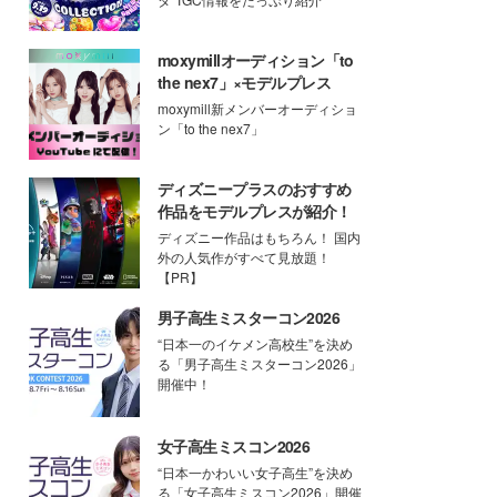
moxymillオーディション「to
the nex7」×モデルプレス
moxymill新メンバーオーディショ
ン「to the nex7」
ディズニープラスのおすすめ
作品をモデルプレスが紹介！
ディズニー作品はもちろん！ 国内
外の人気作がすべて見放題！
【PR】
男子高生ミスターコン2026
“日本一のイケメン高校生”を決め
る「男子高生ミスターコン2026」
開催中！
女子高生ミスコン2026
“日本一かわいい女子高生”を決め
る「女子高生ミスコン2026」開催