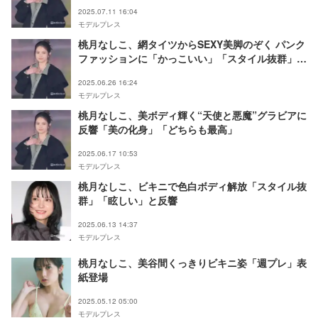
2025.07.11 16:04
モデルプレス
桃月なしこ、網タイツからSEXY美脚のぞく パンク
ファッションに「かっこいい」「スタイル抜群」と
反響
2025.06.26 16:24
モデルプレス
桃月なしこ、美ボディ輝く“天使と悪魔”グラビアに
反響「美の化身」「どちらも最高」
2025.06.17 10:53
モデルプレス
桃月なしこ、ビキニで色白ボディ解放「スタイル抜
群」「眩しい」と反響
2025.06.13 14:37
モデルプレス
桃月なしこ、美谷間くっきりビキニ姿「週プレ」表
紙登場
2025.05.12 05:00
モデルプレス