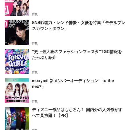
特集
SNS影響力トレンド俳優・女優を特集「モデルプレ
スカウントダウン」
特集
"史上最大級のファッションフェスタ"TGC情報を
たっぷり紹介
特集
moxymill新メンバーオーディション「to the
nex7」
特集
ディズニー作品はもちろん！ 国内外の人気作がす
べて見放題！【PR】