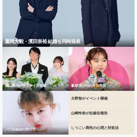
重岡大毅・濱田崇裕 結婚を同時発表
福山雅治がサプライズ登場
峯岸 夫からのキス告白
大野智がイベント開催
山崎怜奈が妊娠生報告
しつこい異性の心理と対処法
バブみfaceの作り方