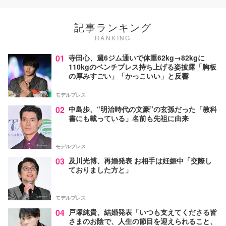
記事ランキング
RANKING
01
寺田心、週6ジム通いで体重62kg→82kgに
110kgのベンチプレス持ち上げる姿披露「胸板
の厚みすごい」「かっこいい」と反響
モデルプレス
02
中島歩、“明治時代の文豪”の玄孫だった「教科
書にも載っている」名前も先祖に由来
モデルプレス
03
及川光博、再婚発表 お相手は妊娠中「交際し
ておりました方と」
モデルプレス
04
戸塚純貴、結婚発表「いつも支えてくださる皆
さまのお陰で、人生の節目を迎えられること、