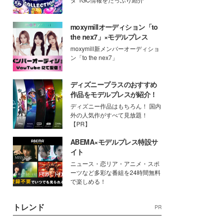
moxymillオーディション「to
the nex7」×モデルプレス
moxymill新メンバーオーディショ
ン「to the nex7」
ディズニープラスのおすすめ
作品をモデルプレスが紹介！
ディズニー作品はもちろん！ 国内
外の人気作がすべて見放題！
【PR】
ABEMA×モデルプレス特設サ
イト
ニュース・恋リア・アニメ・スポ
ーツなど多彩な番組を24時間無料
で楽しめる！
トレンド
PR