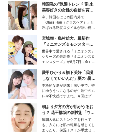
韓国発の“艶髪トレンド”到来
美容好きの女性の自信を育む
「ヘアケア事情」って？
今、韓国をはじめ国内外で
「Glass Hair（グラスヘア）」と
呼ばれる艶髪スタイルが熱い視線
を集めています。メイクやファッ
宮城舞・島村雄大、最新作
ションの完成度を高めるベースと
して、“髪そのものの美しさ”に改
『ミニオンズ＆モンスター
めて注目する人が増えている様
ズ』の魅力熱弁 ハチャメチャ
世界中で愛される「ミニオンズ」
子。今回は、そんな憧れの艶やか
だけじゃない“友情と絆”に感
シリーズの最新作『ミニオンズ＆
な髪を日常で叶える、美容好きの
動
モンスターズ』が8月7日（金）に
女性たちのヘアケア事情を紹介し
公開。モデルプレスでは、“大のミ
ます。
愛甲ひかり＆橋下美好「我慢
ニオン好き”という共通点を持つモ
デルの宮城舞と島村雄大の特別対
しなくていいんだ」夏の“暑さ
談をお届け！それぞれの視点か
対策”の新しい選択肢とは？
本格的な夏が到来！暑い中で、特
ら、今作ならではの魅力や予想外
にゆううつになるのが生理中のム
の感動をもたらす奥深いストーリ
レや不快感ですよね。今回はプラ
ーについて熱く語り合ってもらっ
イベートでも仲良しで旅行好きな
た。
朝より夕方の方が肌がうるお
モデル・愛甲ひかりさんと橋下美
好さんを迎えて本音で女子会トー
う？ 花王構築の新技術「ウォ
ク。猛暑のお出かけを快適に過ご
ーターキャプチャリングスキ
毎朝入念にスキンケアを行って
すヒントや、2人が感動した夏の
ン（捕水肌）」がスキンケア
も、夕方には肌の乾燥を感じてし
生理の新常識にも迫りました。
の常識を変える予感
まったり、保湿ミストが手放せな