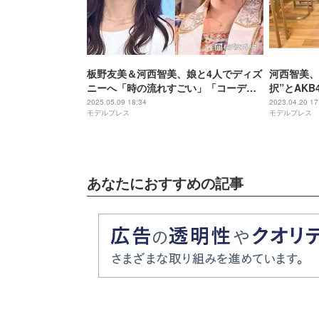
板野友美＆河西智美、娘と4人でディズ
河西智美、
ニーへ「時の流れすごい」「コーデ可
択”とAK
愛すぎる」と反響
2025.05.09 18:34
2023.04.20 17
モデルプレス
モデルプレス
あなたにおすすめの記事