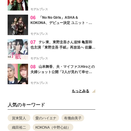
メンバー紹介映像解禁 各キャラクター象
徴する“謎のキーワード”も
モデルプレス
06
「No No Girls」ASHA＆
KOKONA、デビュー決定 ユニット・
TAKARAとしてセルフプロデュース楽曲
リリースへ
モデルプレス
07
テレ東、東野圭吾さん追悼 亀梨和
也主演「東野圭吾 手紙」再放送へ 佐藤隆
太・本田翼・中村倫也ら出演
モデルプレス
08
山本舞香、夫・マイファスHiroとの
夫婦ショット公開「2人が見れて幸せ」
「仲の良さが伝わってくる」と反響
モデルプレス
もっとみる
人気のキーワード
賀来賢人
愛のハイエナ
有働由美子
織田裕二
KOKONA（中野心結）