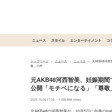
ニュース
スタイル
エンターテイメント
コ
トップページ
ニュース
ニュース
元AKB48河
>
>
>
敬」の声
元AKB48河西智美、妊娠期間
公開「モチベになる」「尊敬
2025.10.06 17:33
1,356,866
views
元AKB48の河西智美が、10月5日に自身のInst