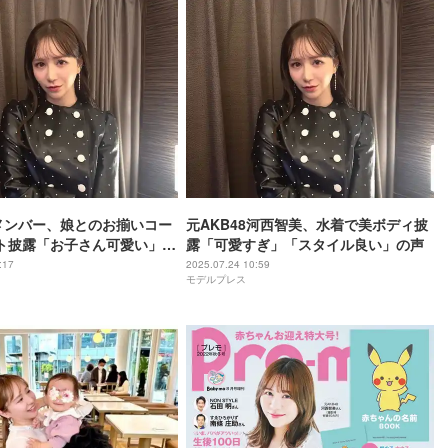
8メンバー、娘とのお揃いコー
元AKB48河西智美、水着で美ボディ披
ト披露「お子さん可愛い」
露「可愛すぎ」「スタイル良い」の声
い」
:17
2025.07.24 10:59
モデルプレス