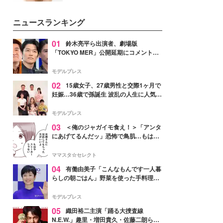
いという読者も多いのでは？そん
な美容の常識を大きく変える可能
ニュースランキング
性を秘めた、革新的な「Water
Capturing Skin（ウォーターキャ
プチャリングスキン：捕水肌）」
01
鈴木亮平ら出演者、劇場版
技術を、花王が構築した。
「TOKYO MER」公開延期にコメント
「現実のヒーローたちにチームMERから
最大の敬意とエールを」
モデルプレス
02
15歳女子、27歳男性と交際1ヶ月で
妊娠…36歳で孫誕生 波乱の人生に人気タ
レント思わずツッコミ「だいぶ危ねえ
よ！」
モデルプレス
03
＜俺のジャガイモ食え！＞「アンタ
にあげてるんだッ」恐怖で鳥肌…もはや
ストーカー？【第3話まんが】
ママスタ☆セレクト
04
有働由美子「こんなもんです一人暮
らしの朝ごはん」野菜を使った手料理公
開「作ってみたい」「ヘルシーで美味し
そう」と反響
モデルプレス
05
織田裕二主演「踊る大捜査線
N.E.W.」趣里・増田貴久・佐藤二朗ら新