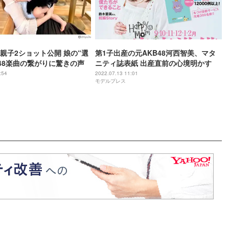
親子2ショット公開 娘の“選
第1子出産の元AKB48河西智美、マタ
B48楽曲の繋がりに驚きの声
ニティ誌表紙 出産直前の心境明かす
:54
2022.07.13 11:01
モデルプレス