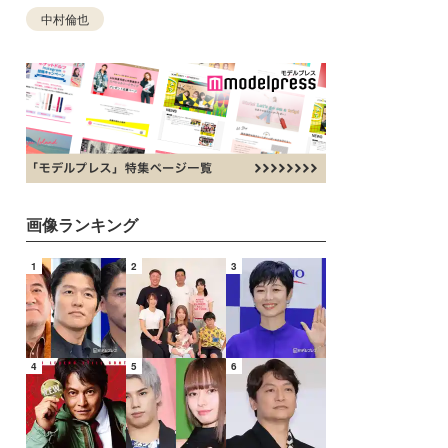
中村倫也
画像ランキング
1
2
3
4
5
6