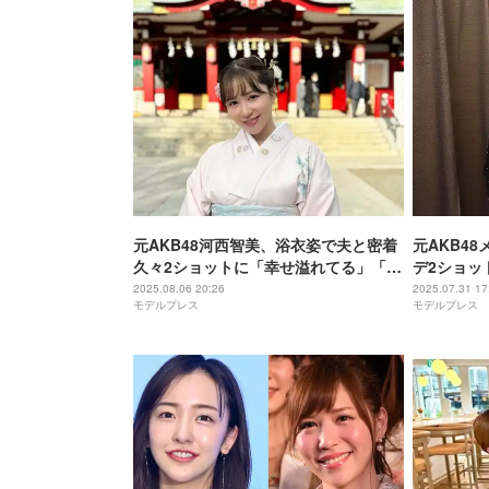
元AKB48河西智美、浴衣姿で夫と密着
元AKB4
久々2ショットに「幸せ溢れてる」「オ
デ2ショッ
ーラがすごい」の声
「センスい
2025.08.06 20:26
2025.07.31 17
モデルプレス
モデルプレス