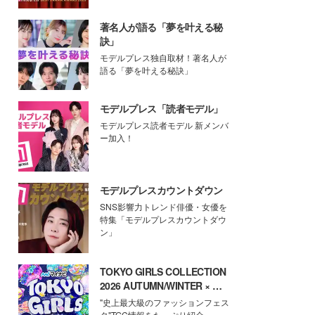
著名人が語る「夢を叶える秘
訣」
モデルプレス独自取材！著名人が
語る「夢を叶える秘訣」
モデルプレス「読者モデル」
モデルプレス読者モデル 新メンバ
ー加入！
モデルプレスカウントダウン
SNS影響力トレンド俳優・女優を
特集「モデルプレスカウントダウ
ン」
TOKYO GIRLS COLLECTION
2026 AUTUMN/WINTER × モ
デルプレス
"史上最大級のファッションフェス
タ"TGC情報をたっぷり紹介