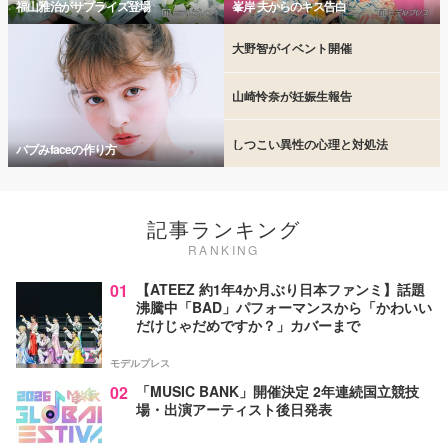
福山雅治がサプライズ登場
峯岸 夫からのキス告白
大野智がイベント開催
山崎怜奈が妊娠生報告
しつこい異性の心理と対処法
バブみfaceの作り方
記事ランキング
RANKING
01
【ATEEZ 約1年4か月ぶり日本ファンミ】話題
沸騰中「BAD」パフォーマンスから「かわいい
だけじゃだめですか？」カバーまで
モデルプレス
02
「MUSIC BANK」開催決定 2年連続国立競技
場・出演アーティスト後日発表