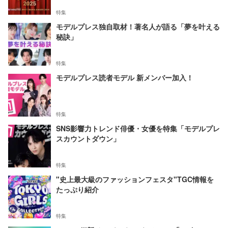
特集
モデルプレス独自取材！著名人が語る「夢を叶える
秘訣」
特集
モデルプレス読者モデル 新メンバー加入！
特集
SNS影響力トレンド俳優・女優を特集「モデルプレ
スカウントダウン」
特集
"史上最大級のファッションフェスタ"TGC情報を
たっぷり紹介
特集