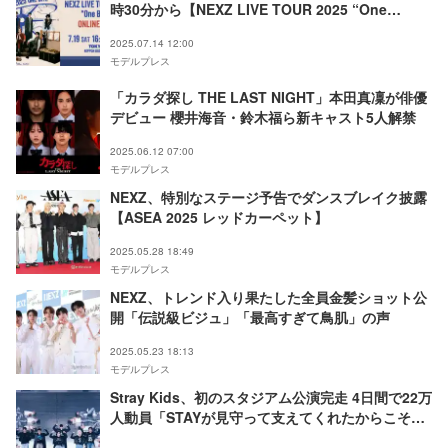
時30分から【NEXZ LIVE TOUR 2025 “One
Bite”】
2025.07.14 12:00
モデルプレス
「カラダ探し THE LAST NIGHT」本田真凜が俳優
デビュー 櫻井海音・鈴木福ら新キャスト5人解禁
2025.06.12 07:00
モデルプレス
NEXZ、特別なステージ予告でダンスブレイク披露
【ASEA 2025 レッドカーペット】
2025.05.28 18:49
モデルプレス
NEXZ、トレンド入り果たした全員金髪ショット公
開「伝説級ビジュ」「最高すぎて鳥肌」の声
2025.05.23 18:13
モデルプレス
Stray Kids、初のスタジアム公演完走 4日間で22万
人動員「STAYが見守って支えてくれたからこそ実
現できた」