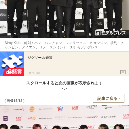
Stray Kids（前列：ハン、バンチャン、フィリックス、ヒョンジン、後列：チ
ャンビン、アイエン、リノ、スンミン） （C）モデルプレス
ジグソーde懸賞
PR
Ohte, Inc.
スクロールすると次の画像が表示されます
記事に戻る
( 画像15/18 )