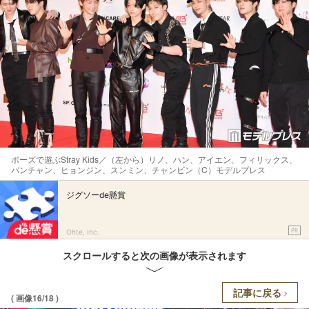
ポーズで遊ぶStray Kids／（左から）リノ、ハン、アイエン、フィリックス、
バンチャン、ヒョンジン、スンミン、チャンビン（C）モデルプレス
ジグソーde懸賞
PR
Ohte, Inc.
スクロールすると次の画像が表示されます
記事に戻る
( 画像16/18 )