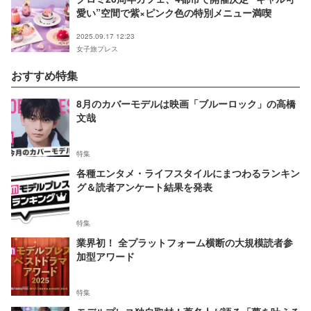
愛い”空間で紫×ピンク色の特別メニュー満喫
2025.09.17 12:23
女子旅プレス
おすすめ特集
8月のカバーモデルは映画「ブルーロック」の高橋
文哉
特集
各種エンタメ・ライフスタイルにまつわるランキン
グ＆読者アンケート結果を発表
特集
業界初！ 全プラットフォーム横断の大規模読者参
加型アワード
特集