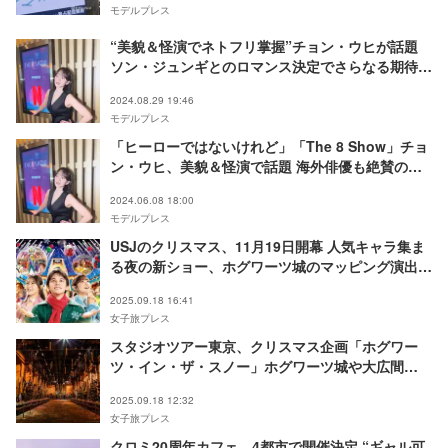
モデルプレス
“美貌＆怪演でネトフリ掌握”チョン・ウヒが話題
ソン・ジュンギとのロマンス決定でさらなる期待
【プロフィール】
2024.08.29 19:46
モデルプレス
「ヒーローではないけれど」「The 8 Show」チョ
ン・ウヒ、美貌＆怪演で話題 海外俳優も絶賛の実
力派【プロフィール】
2024.06.08 18:00
モデルプレス
USJのクリスマス、11月19日開幕 人気キャラ集ま
る夜の新ショー、ホグワーツ城のマッピング演出な
ど
2025.09.18 16:41
女子旅プレス
スタジオツアー東京、クリスマス企画「ホグワー
ツ・イン・ザ・スノー」ホグワーツ城や大広間
が“冬の魔法”にかかる
2025.09.18 12:32
女子旅プレス
クロミ20周年カフェ、4都市で開催決定 “ギャル可