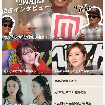
ブルーノマーズWEB独占インタビュー
恋人と破局 決断の理由語る
病名公表決断した息子の言葉
寿美花代さん死去
元TBS山本アナ 離婚発表
冷め切った夫婦関係の修復法
グラマーツインハーフ作り方