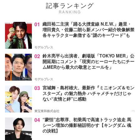
記事ランキング
RANKING
01
織田裕二主演「踊る大捜査線 N.E.W.」趣里・
増田貴久・佐藤二朗ら新メンバー紹介映像解禁
各キャラクター象徴する“謎のキーワード”も
モデルプレス
02
鈴木亮平ら出演者、劇場版「TOKYO MER」公
開延期にコメント「現実のヒーローたちにチー
ムMERから最大の敬意とエールを」
モデルプレス
03
宮城舞・島村雄大、最新作『ミニオンズ＆モン
スターズ』の魅力熱弁 ハチャメチャだけじゃ
ない“友情と絆”に感動
東宝東和株式会社
PR
04
“蒙恬”志尊淳、初乗馬で高速トラック追走 馬
シーン増加の撮影秘話明かす【キングダム 魂
の決戦】