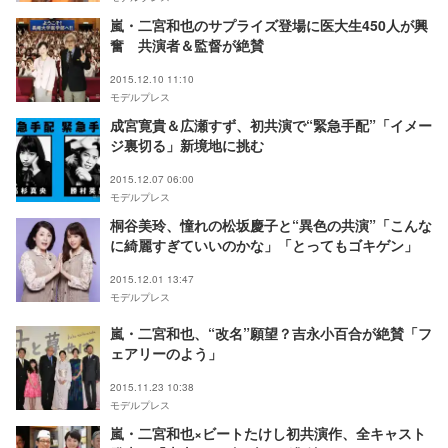
嵐・二宮和也のサプライズ登場に医大生450人が興
奮 共演者＆監督が絶賛
2015.12.10 11:10
モデルプレス
成宮寛貴＆広瀬すず、初共演で“緊急手配”「イメー
ジ裏切る」新境地に挑む
2015.12.07 06:00
モデルプレス
桐谷美玲、憧れの松坂慶子と“異色の共演”「こんな
に綺麗すぎていいのかな」「とってもゴキゲン」
2015.12.01 13:47
モデルプレス
嵐・二宮和也、“改名”願望？吉永小百合が絶賛「フ
ェアリーのよう」
2015.11.23 10:38
モデルプレス
嵐・二宮和也×ビートたけし初共演作、全キャスト