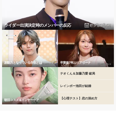
ライダー出演決定時のメンバーの反応
原動力となっている存在とは
卒業後7年ぶりアリーナ
テオくん＆加藤乃愛 破局
レインボー池田が結婚
【心理テスト】恋の深め方
朝活コスメ＆インナーケア