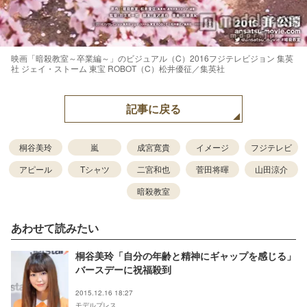
映画「暗殺教室～卒業編～」のビジュアル（C）2016フジテレビジョン 集英
社 ジェイ・ストーム 東宝 ROBOT（C）松井優征／集英社
記事に戻る
桐谷美玲
嵐
成宮寛貴
イメージ
フジテレビ
アピール
Tシャツ
二宮和也
菅田将暉
山田涼介
暗殺教室
あわせて読みたい
桐谷美玲「自分の年齢と精神にギャップを感じる」
バースデーに祝福殺到
2015.12.16 18:27
モデルプレス