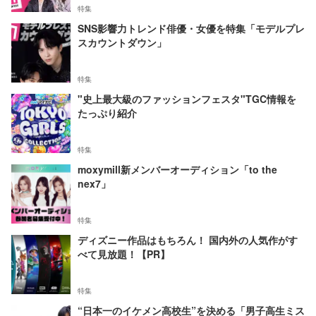
特集
SNS影響力トレンド俳優・女優を特集「モデルプレ
スカウントダウン」
特集
"史上最大級のファッションフェスタ"TGC情報を
たっぷり紹介
特集
moxymill新メンバーオーディション「to the
nex7」
特集
ディズニー作品はもちろん！ 国内外の人気作がす
べて見放題！【PR】
特集
“日本一のイケメン高校生”を決める「男子高生ミス