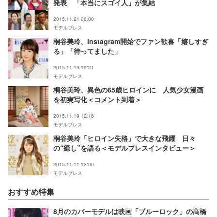
発表 「本当にスゴイ人」が集結
2015.11.21 06:00
モデルプレス
桐谷美玲、Instagram開始でファン歓喜「嬉しすぎ
る」「待ってました」
2015.11.19 19:21
モデルプレス
桐谷美玲、異色の65歳ヒロインに 人気少女漫画
を初実写化＜コメント到着＞
2015.11.19 12:16
モデルプレス
桐谷美玲「ヒロイン失格」で大きな飛躍 日々
の“癒し”を語る＜モデルプレスインタビュー＞
2015.11.11 12:00
モデルプレス
おすすめ特集
8月のカバーモデルは映画「ブルーロック」の高橋