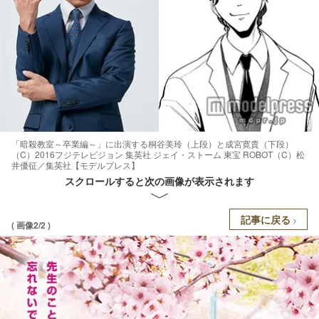
「暗殺教室～卒業編～」に出演する桐谷美玲（上段）と成宮寛貴（下段）
（C）2016フジテレビジョン 集英社 ジェイ・ストーム 東宝 ROBOT（C）松
井優征／集英社【モデルプレス】
スクロールすると次の画像が表示されます
記事に戻る
( 画像2/2 )