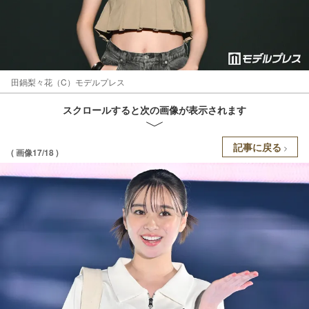
田鍋梨々花（C）モデルプレス
スクロールすると次の画像が表示されます
記事に戻る
( 画像17/18 )