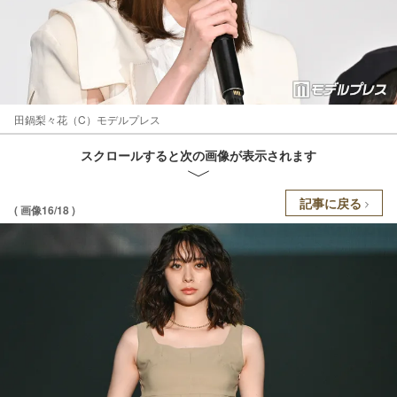
田鍋梨々花（C）モデルプレス
スクロールすると次の画像が表示されます
記事に戻る
( 画像16/18 )