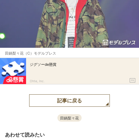
田鍋梨々花（C）モデルプレス
ジグソーde懸賞
PR
Ohte, Inc.
記事に戻る
田鍋梨々花
あわせて読みたい