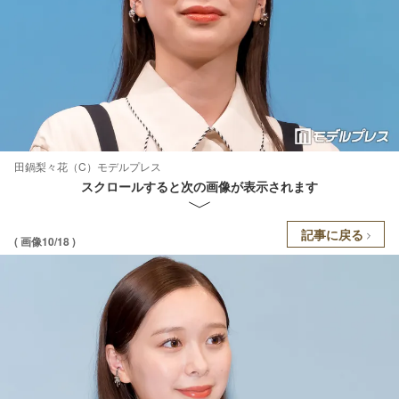
田鍋梨々花（C）モデルプレス
スクロールすると次の画像が表示されます
記事に戻る
( 画像10/18 )