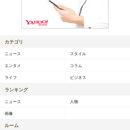
カテゴリ
ニュース
スタイル
エンタメ
コラム
ライフ
ビジネス
ランキング
ニュース
人物
画像
ルーム