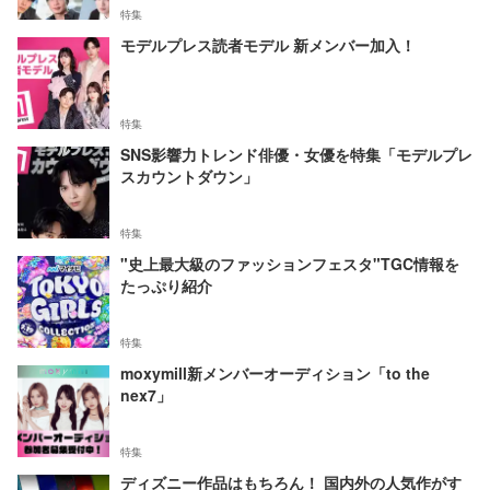
特集
モデルプレス読者モデル 新メンバー加入！
特集
SNS影響力トレンド俳優・女優を特集「モデルプレ
スカウントダウン」
特集
"史上最大級のファッションフェスタ"TGC情報を
たっぷり紹介
特集
moxymill新メンバーオーディション「to the
nex7」
特集
ディズニー作品はもちろん！ 国内外の人気作がす