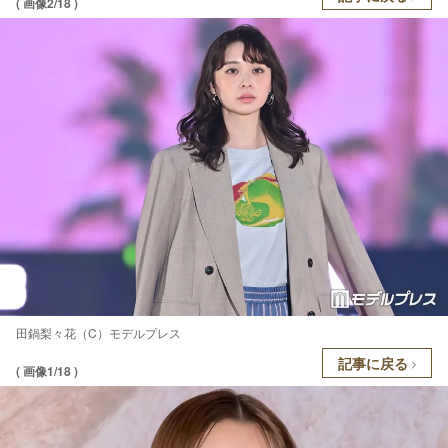
( 画像2/18 )
田鍋梨々花（C）モデルプレス
記事に戻る
( 画像1/18 )