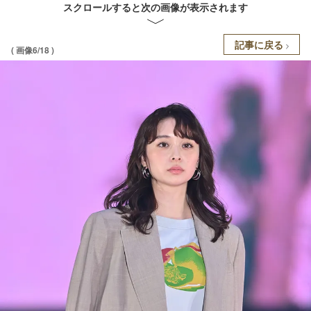
スクロールすると次の画像が表示されます
記事に戻る
( 画像6/18 )