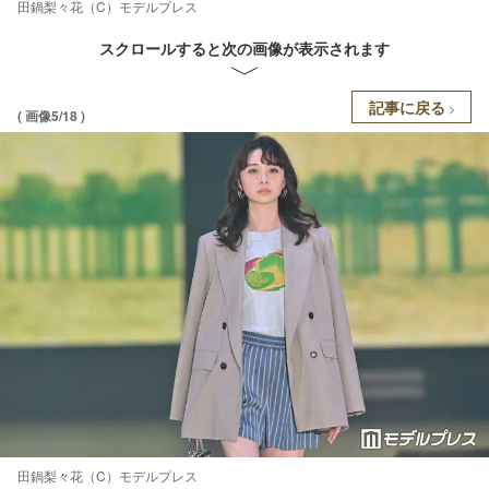
田鍋梨々花（C）モデルプレス
スクロールすると次の画像が表示されます
記事に戻る
( 画像5/18 )
田鍋梨々花（C）モデルプレス