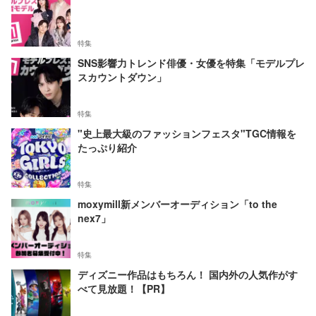
特集
SNS影響力トレンド俳優・女優を特集「モデルプレ
スカウントダウン」
特集
"史上最大級のファッションフェスタ"TGC情報を
たっぷり紹介
特集
moxymill新メンバーオーディション「to the
nex7」
特集
ディズニー作品はもちろん！ 国内外の人気作がす
べて見放題！【PR】