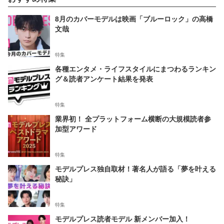
8月のカバーモデルは映画「ブルーロック」の高橋
文哉
特集
各種エンタメ・ライフスタイルにまつわるランキン
グ＆読者アンケート結果を発表
特集
業界初！ 全プラットフォーム横断の大規模読者参
加型アワード
特集
モデルプレス独自取材！著名人が語る「夢を叶える
秘訣」
特集
モデルプレス読者モデル 新メンバー加入！