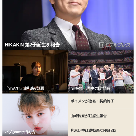
HIKAKIN 第2子誕生を報告
「VIVANT」違和感が話題
“超特急・8号車の日”登録
ボイメンが改名・契約終了
山崎怜奈が妊娠生報告
片思い中は逆効果なNG行動
バブみfaceの作り方